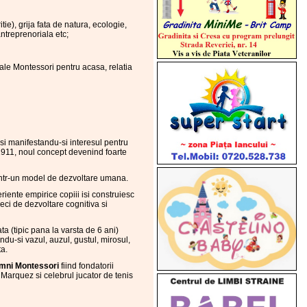
ie), grija fata de natura, ecologie,
antreprenoriala etc;
iale Montessori pentru acasa, relatia
si manifestandu-si interesul pentru
 1911, noul concept devenind foarte
e intr-un model de dezvoltare umana.
riente empirice copiii isi construiesc
eci de dezvoltare cognitiva si
ta (tipic pana la varsta de 6 ani)
indu-si vazul, auzul, gustul, mirosul,
ta.
mni Montessori
fiind fondatorii
Marquez si celebrul jucator de tenis