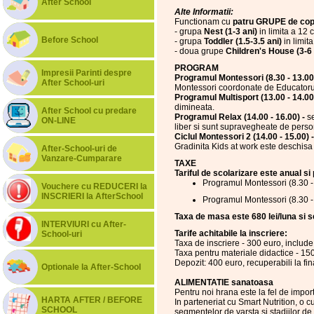
After School
Alte Informatii:
Functionam cu
patru GRUPE de copi
- grupa
Nest (1-3 ani)
in limita a 12 c
Before School
- grupa
Toddler (1.5-3.5 ani)
in limita
- doua grupe
Children's House (3-6 
PROGRAM
Impresii Parinti despre
Programul Montessori (8.30 - 13.00
After School-uri
Montessori coordonate de Educatorul 
Programul Multisport (13.00 - 14.00
dimineata.
After School cu predare
Programul Relax (14.00 - 16.00) -
s
ON-LINE
liber si sunt supravegheate de person
Ciclul Montessori 2 (14.00 - 15.00) 
Gradinita Kids at work este deschis
After-School-uri de
Vanzare-Cumparare
TAXE
Tariful de scolarizare este anual si
Programul Montessori (8.30 - 
Vouchere cu REDUCERI la
INSCRIERI la AfterSchool
Programul Montessori (8.30 - 
Taxa de masa este 680 lei/luna si se
INTERVIURI cu After-
Tarife achitabile la inscriere:
School-uri
Taxa de inscriere - 300 euro, include 
Taxa pentru materiale didactice - 150
Depozit: 400 euro, recuperabili la fin
Optionale la After-School
ALIMENTATIE sanatoasa
Pentru noi hrana este la fel de impor
HARTA AFTER / BEFORE
In parteneriat cu Smart Nutrition, o cu
SCHOOL
segmentelor de varsta si stadiilor de 