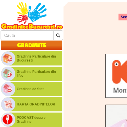
Sec
Gradinite
Gradinite Particulare din
Bucuresti
Gradinite Particulare din
Ilfov
Gradinite de Stat
HARTA GRADINITELOR
PODCAST despre
Gradinite