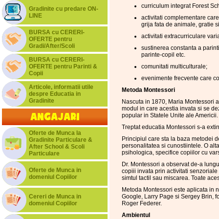
curriculum integrat Forest Sc
Gradinite cu predare ON-
LINE
activitati complementare care 
grija fata de animale, gratie s
BURSA cu CERERI-
activitati extracurriculare vari
OFERTE pentru
Gradi/After/Scoli
sustinerea constanta a parinti
parinte-copil etc.
BURSA cu CERERI-
OFERTE pentru Parinti &
comunitati multiculturale;
Copii
evenimente frecvente care c
Articole, informatii utile
Metoda Montessori
despre Educatia in
Gradinite
Nascuta in 1870, Maria Montessori a f
modul in care acestia invata si se de
Angajari
popular in Statele Unite ale Americii.
Treptat educatia Montessori s-a extin
Oferte de Munca la
Principiul care sta la baza metodei d
Gradinite Particulare &
personalitatea si cunostiintele. O al
After School & Scoli
psihologica, specifice copiilor cu var
Particulare
Dr. Montessori a observat de-a lungul 
Oferte de Munca in
copiii invata prin activitati senzorial
domeniul Copiilor
simtul tactil sau miscarea. Toate aces
Metoda Montessori este aplicata in nu
Cereri de Munca in
Google, Larry Page si Sergey Brin, f
domeniul Copiilor
Roger Federer.
Ambientul