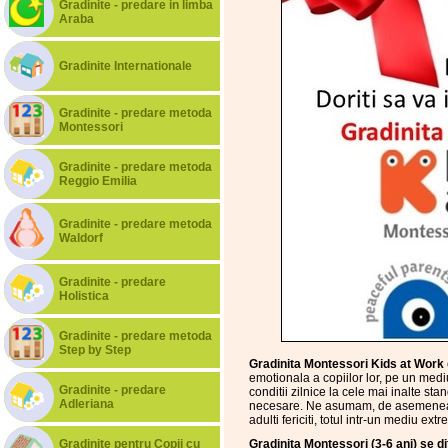
Gradinite - predare in limba
Araba
Gradinite Internationale
Gradinite - predare metoda
Montessori
Gradinite - predare metoda
Reggio Emilia
Gradinite - predare metoda
Waldorf
Gradinite - predare
Holistica
Gradinite - predare metoda
Step by Step
Gradinita
Montessori Kids at Work
emotionala a copiilor lor, pe un mediu
Gradinite - predare
conditii zilnice la cele mai inalte st
Adleriana
necesare. Ne asumam, de asemenea, sa 
adulti fericiti, totul intr-un mediu ext
Gradinite pentru Copii cu
Gradinita Montessori (3-6 ani) se d