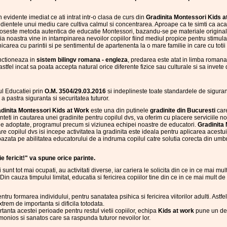
 evidente imediat ce ati intrat intr-o clasa de curs din
Gradinita
Montessori Kids a
gredientele unui mediu care cultiva calmul si concentrarea. Aproape ca te simti ca ac
loseste metoda autentica de educatie Montessori, bazandu-se pe materiale original
ia noastra vine in intampinarea nevoilor copiilor fiind mediul propice pentru stimula
rea cu parintii si pe sentimentul de apartenenta la o mare familie in care cu totii 
nctioneaza in
sistem bilingv romana - engleza
, predarea este atat in limba romana
 astfel incat sa poata accepta natural orice diferente fizice sau culturale si sa invete
ul Educatiei prin
O.M. 3504/29.03.2016
si indeplineste toate standardele de sigurant
 pastra siguranta si securitatea tuturor.
dinita Montessori Kids at Work
este una din putinele
gradinite din Bucuresti
care
nteti in cautarea unei gradinite pentru copilul dvs, va oferim cu placere serviciile 
ie adoptate, programul precum si viziunea echipei noastre de educatori.
Gradinita
are copilul dvs isi incepe activitatea la gradinita este ideala pentru aplicarea acestui
e bazata pe abilitatea educatorului de a indruma copilul catre solutia corecta din umbra
e fericit!" va spune orice parinte.
 sunt tot mai ocupati, au activitati diverse, iar cariera le solicita din ce in ce mai m
Din cauza timpului limitat, educatia si fericirea copiilor tine din ce in ce mai mult 
entru formarea individului, pentru sanatatea psihica si fericirea viitorilor adulti. Astf
rem de importanta si dificila totodata.
nta acestei perioade pentru restul vietii copiilor, echipa
Kids at work
pune un deo
monios si sanatos care sa raspunda tuturor nevoilor lor.