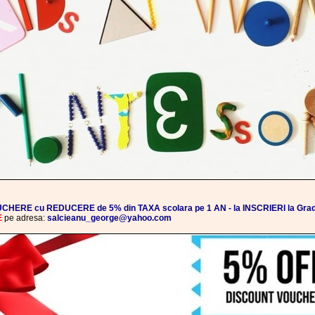
CHERE cu REDUCERE de 5% din TAXA scolara pe 1 AN - la INSCRIERI la Gradi
E
pe adresa:
salcieanu_george@yahoo.com