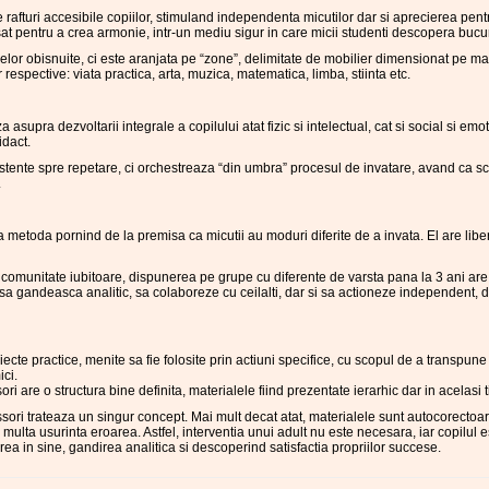
rafturi accesibile copiilor, stimuland independenta micutilor dar si aprecierea pentru
sat pentru a crea armonie, intr-un mediu sigur in care micii studenti descopera bucur
lor obisnuite, ci este aranjata pe “zone”, delimitate de mobilier dimensionat pe ma
r respective: viata practica, arta, muzica, matematica, limba, stiinta etc.
supra dezvoltarii integrale a copilului atat fizic si intelectual, cat si social si emot
idact.
xistente spre repetare, ci orchestreaza “din umbra” procesul de invatare, avand ca s
.
 metoda pornind de la premisa ca micutii au moduri diferite de a invata. El are libe
 comunitate iubitoare, dispunerea pe grupe cu diferente de varsta pana la 3 ani are 
at sa gandeasca analitic, sa colaboreze cu ceilalti, dar si sa actioneze independent, 
ecte practice, menite sa fie folosite prin actiuni specifice, cu scopul de a transpun
ici.
ori are o structura bine definita, materialele fiind prezentate ierarhic dar in acelas
sori trateaza un singur concept. Mai mult decat atat, materialele sunt autocorectoa
multa usurinta eroarea. Astfel, interventia unui adult nu este necesara, iar copilul 
a in sine, gandirea analitica si descoperind satisfactia propriilor succese.