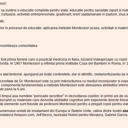
hool;
sa sustina o educatie completa pentru viata: educatie pentru sanatate (sport si nutrit
i curtuazie, activitati antreprenoriale, gradinarit, iesiri saptamanale in padure, ziua 
ate;
lor in procesul de educatie: aplicarea metodei Montessori acasa, activitati si mater
onsolideaza comunitatea
ost prima femeie care a practicat medicina in Italia, lucrand indeaproape cu copiii 
zvolta. In 1907 Montessori a infiintat prima institutie Casa dei Bambini in Roma, in
s atat teritorial, ajungand pe toate continetele, dar si stiintific, metamorfozandu-s
ezvoltate de Dr. Montessori este ca prin interactiunea cu mediul inconjurator si expe
ta componenta fundamentala a metodei Montessori este stimularea abilitatilor intrins
ste pana la 6 ani.
timpul asa numitele "perioade senzitive" in dezvoltarea copiilor. In primii ani de via
e lucrand cu materiale care dezvolta abilitatile cognitive prin experiente directe folos
te elemente sunt folosite de profesorii Montessori pentru a pregati copiii pentru via
meroase unitati de invatamant din Europa si Statele Unite, cativa dintre ilustrii
alu
ondatorul Amazon.com, Jeff Bezos, laureatul Nobel pentru literatura, Gabriel Garcia 