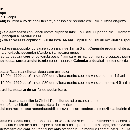
i:
opii
 a 15 copii
ani)
in limita a 25 de copii fiecare, o grupa are predare exclusiv in limba engleza
) -
Se adreseaza copiilor cu varsta cuprinsa intre 1 si 6 ani. Cuprinde ciclul Montesso
principal al fiecarei clase.
) -
se adreseaza copiilor cu varste intre 3-6 ani. Copiii sub 3 ani au activitati de sp
e adreseaza copiilor cu varsta cuprinsa intre 1an si 6 ani. Cuprinde programul de som
alul didactic secundar (Asistenti) al fiecarei grupe.
-
se adreseaza copiilor cu varsta peste 4 ani care nu mai dorm si se pregatesc pentru
a
pe tot parcursul anului
(septembrie - august).
Calendarul
detaliat il puteti solicita 
 poate fi achitat si lunar dupa cum urmeaza:
16.00) - 6600 euro/an sau 550 euro / luna pentru copii cu varste pana in 4,5 ani
16.00) - 6960 euro/an sau 580 euro / luna pentru copii cu varste de peste 4,5 ani, i
 achita separat de tariful de scolarizare.
participarea parintilor la Clubul Parintilor pe tot parcursul anului.
 euro/an, achitabila o singura data, la inscriere
alul contractului sau nerambursabili in cazul in care contractul se reziliaza inainte 
tanta ca si educatia, de aceea Kids at work trateaza cele doua subiecte cu aceasi se
noscuta clinica de nutritie, specializata in nutritie pentru adulti si copii, am dezvolt
dezvoltare ale copiilor. Parintii pot opta atat pentru un meniu cu carne, cat si unul 