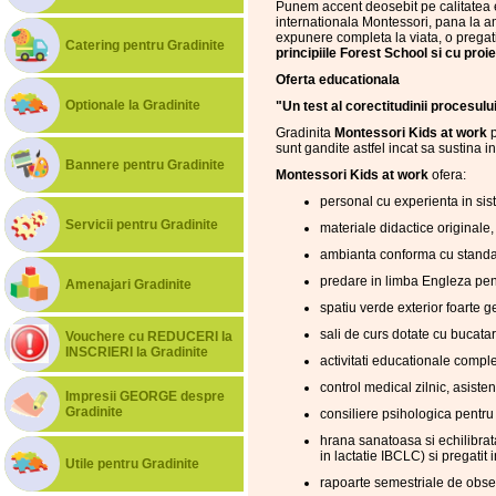
Punem accent deosebit pe calitatea e
internationala Montessori, pana la am
expunere completa la viata, o pregati
Catering pentru Gradinite
principiile Forest School si cu proi
Oferta educationala
Optionale la Gradinite
"Un test al corectitudinii procesulu
Gradinita
Montessori Kids at work
p
sunt gandite astfel incat sa sustina i
Bannere pentru Gradinite
Montessori Kids at work
ofera:
personal cu experienta in sis
Servicii pentru Gradinite
materiale didactice originale
ambianta conforma cu standar
predare in limba Engleza pent
Amenajari Gradinite
spatiu verde exterior foarte g
sali de curs dotate cu bucatar
Vouchere cu REDUCERI la
INSCRIERI la Gradinite
activitati educationale comple
control medical zilnic, asist
Impresii GEORGE despre
Gradinite
consiliere psihologica pentru p
hrana sanatoasa si echilibrat
in lactatie IBCLC) si pregatit
Utile pentru Gradinite
rapoarte semestriale de observ