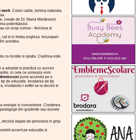
t work
. Culori calde, lumina naturala,
asa.
e, create de Dr. Maria Montessori
rea potentialului.
au un scop comun - fericirea si
, cat si in limba engleza. Incurajam
 din acestea.
a ca locatie si spatiu. Cladirea este
 a adoptat si practica cu succes
noastre, in cele ce urmeaza vom
 Montessori
pune accentul pe o
 tip de educatie. Invatarea de tip
, invatandu-l astfel sa ia decizii si
ulta energie si concentrare. Cresterea
de pedagogii din gradinite sau bonele
el, decizia legata de persoana in grija
sebit accent pe educatia si