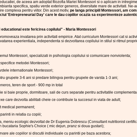
ducatiei, de aceea am adoptat filozofia Mariei Montessori si o aplicam in intregime
bianta specifica, spatiu verde exterior generos, diversitate mare de activitati. Ne-
re complexa pentru viitor. Din acest motiv,
pe langa principiil Montessori, am co
ectul 'Entrepreneurial Day' care le dau copiilor ocazia sa experimenteze autentic
i educational este fericirea copilului" - Maria Montessori
romoveaza invatarea prin activitati empirice. Atat curriculum Montessori cat si acti
nvatarea experientiala, independenta si dezvoltarea copilului in stilul si ritmul propr
temul Montessori, specializati in psihologia copilului si comunicare nonviolenta;
, specifice metodei Montessori;
dele internationale Montessori;
ru grupele 3-6 ani si predare bilingva pentru grupele de varsta 1-3 ani;
eneros, teren de sport - 900 mp in total
ie si baie proprie, dormitoare, sali de curs separate pentru activitatile complementa
xe care dezvolta abilitati cheie ce contribuie la succesul in viata de adult;
ent medical permanent;
arinti in relatia cu copiii;
a, meniu ecologic dezvoltat de Dr Eugenia Dobrescu (Consultant nutritionist certific
 in bucataria Sophie's Choice ( mic dejun, pranz si doua gustari);
are ale copiilor si discutii individuale cu parintii pe baza acestora;