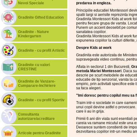
Nevoi Speciale
predarea in engleza.
Principiile educatiei Montessori devin
spatii largi si aerisite reprezinta in
Gradinite Gifted Education
Gradinita Montessori Kids at work fo
pentru fiecare grupa de varsta. Locat
Punem un accent deosebit pe comunica
Gradinite - Nature
sanatatea copiilor.
Kindergarten
Gradinita Montessori Kids at work fu
expunerea copiilor la culturi diferite,
Despre Kids at work
Gradinite - cu profil Artistic
Gradinita este autorizata de Minister
supravegeata video continuu, pentru a
Gradinite cu valori
Aflata in sectorul 1 din Bucuresti,
Gra
CRESTINE
metoda Mariei Montessori
. Daca su
descrie pe scurt metodele de educat
educatie de tip senzorial, varsta la c
Gradinite de Vanzare-
empiric, prin activitati specifice est
Cumparare-Inchiriere
sa faca alegeri.
"Imi doresc pentru copilul meu sa fi
Gradinite - cu profil Sportiv
Traim intr-o societate in care oamenii
unui copil devine astfel o provocare. 
care ii au in grija.
Consultanta
autorizare/acreditare
Primii 6 ani din viata sunt esentiali p
careia va ramane micutul este una ext
Deoarece suntem constienti de importa
dezvoltarea copiilor intr-un mediu ar
Articole pentru Gradinite