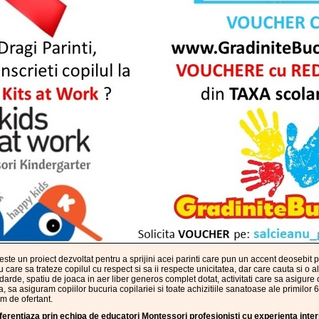
este un proiect dezvoltat pentru a sprijini acei parinti care pun un accent deosebit 
 care sa trateze copilul cu respect si sa ii respecte unicitatea, dar care cauta si o a
andarde, spatiu de joaca in aer liber generos complet dotat, activitati care sa asigure
asiguram copiilor bucuria copilariei si toate achizitiile sanatoase ale primilor 6 a
rem de ofertant.
iferentiaza prin echipa de educatori Montessori profesionisti cu experienta inte