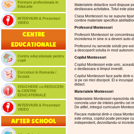
Formare profesionala in
Materialele didactice sunt dispuse pe 
Educatie
desfasoara actvitatea. Totul este pla
Clasa Montessori nu se supune tipare
INTERVIURI & Prezentari
contine materiale specifice abilitatilo
VIDEO
Profesorul Montessori
Centre
Profesorii Montessori se concentreaza a
increderea in sine si a deveni auto-d
educationale
Profesorul nu serveste solutii pre-e
a descoperit solutia in mod autonom
Centre educationale pentru
Copilul Montessori
copii
Copilul Montessori este unic, aceasta
o desfasoara si timpul investit.
Cercetasi in Romania /
Copilul Montessori face parte dintr-o
Scouts
si pe cei mici discipoli. El e incuraj
didact.
VOUCHERE cu REDUCERI
la CENTRE
Materialele Montessori
EDUCATIONALE
Materialele Montessori reprezinta obi
concreta usor de inteles pentru cei m
INTERVIURI & Prezentari
De altfel, intregul curriculum Montess
VIDEO
Fiecare material dintr-o clasa Montes
este omisa, copilul poate percepe cu 
After School
independent, dezvoltandu-si incredere