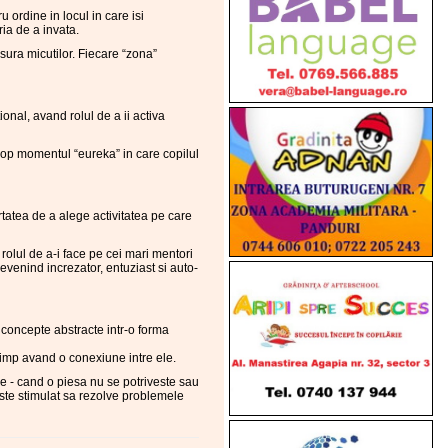
 ordine in locul in care isi
ia de a invata.
sura micutilor. Fiecare “zona”
ional, avand rolul de a ii activa
cop momentul “eureka” in care copilul
rtatea de a alege activitatea pe care
rolul de a-i face pe cei mari mentori
devenind increzator, entuziast si auto-
e concepte abstracte intr-o forma
i timp avand o conexiune intre ele.
re - cand o piesa nu se potriveste sau
este stimulat sa rezolve problemele