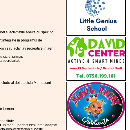
ri si activitatile anexe cu specific
ort integrate in programul de
n sau activitati recreative in aer
 ciclul primar.
la secretariat.
nclude al doilea ciclu Montessori
de termen.
riozitate.
at un meniu perfect echilibrat, adaptat
lacto-ovo-vegetarian si peste.