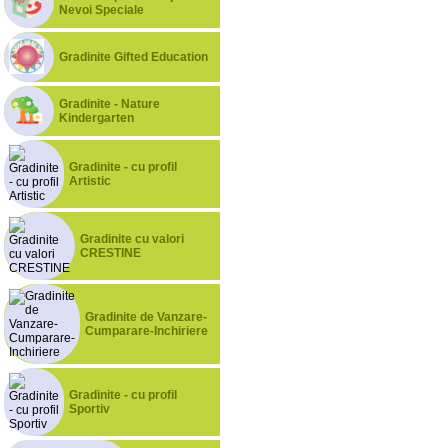
Nevoi Speciale
Gradinite Gifted Education
Gradinite - Nature
Kindergarten
Gradinite - cu profil
Artistic
Gradinite cu valori
CRESTINE
Gradinite de Vanzare-
Cumparare-Inchiriere
Gradinite - cu profil
Sportiv