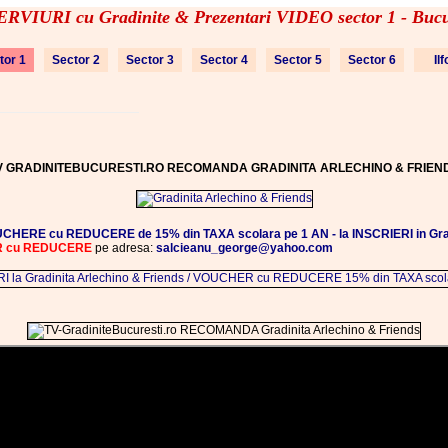
RVIURI cu Gradinite & Prezentari VIDEO sector 1 - Bucu
tor 1
Sector 2
Sector 3
Sector 4
Sector 5
Sector 6
Il
V GRADINITEBUCURESTI.RO RECOMANDA GRADINITA ARLECHINO & FRIEN
CHERE cu REDUCERE de 15% din TAXA scolara pe 1 AN - la INSCRIERI in Gradi
ER cu REDUCERE
pe adresa:
salcieanu_george@yahoo.com