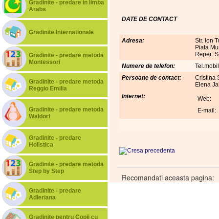
Gradinite - predare in limba
Araba
DATE DE CONTACT
Gradinite Internationale
Adresa:
Str. Ion 
Piata Mun
Reper: S
Gradinite - predare metoda
Montessori
Numere de telefon:
Tel.mobi
Persoane de contact:
Cristina
Gradinite - predare metoda
Elena Ja
Reggio Emilia
Internet:
Web:
Gradinite - predare metoda
E-mail:
Waldorf
Gradinite - predare
Holistica
Gradinite - predare metoda
Step by Step
Recomandati aceasta pagina:
Gradinite - predare
Adleriana
Gradinite pentru Copii cu