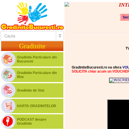
INTE
Sec
Gradinite
T
Gradinite Particulare din
Bucuresti
GradiniteBucuresti.ro va ofera
VOU
SOLICITA chiar acum un VOUCH
Gradinite Particulare din
Ilfov
Gradinite de Stat
HARTA GRADINITELOR
PODCAST despre
Gradinite