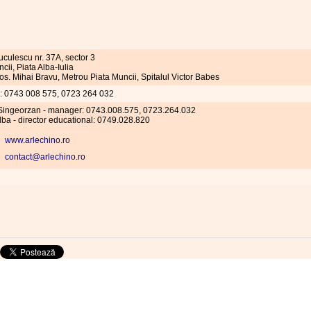
Tuculescu nr. 37A, sector 3
cii, Piata Alba-Iulia
os. Mihai Bravu, Metrou Piata Muncii, Spitalul Victor Babes
l: 0743 008 575, 0723 264 032
 Singeorzan - manager: 0743.008.575, 0723.264.032
lba - director educational: 0749.028.820
www.arlechino.ro
contact@arlechino.ro