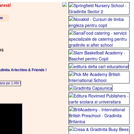
resti
fov
DS
nita Arlechino & Friends !