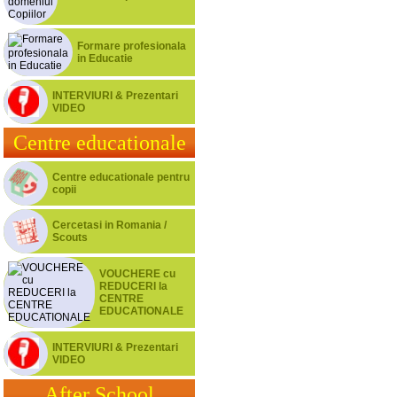
Formare profesionala
in Educatie
INTERVIURI & Prezentari
VIDEO
Centre educationale
Centre educationale pentru
copii
Cercetasi in Romania /
Scouts
VOUCHERE cu
REDUCERI la
CENTRE
EDUCATIONALE
INTERVIURI & Prezentari
VIDEO
After School