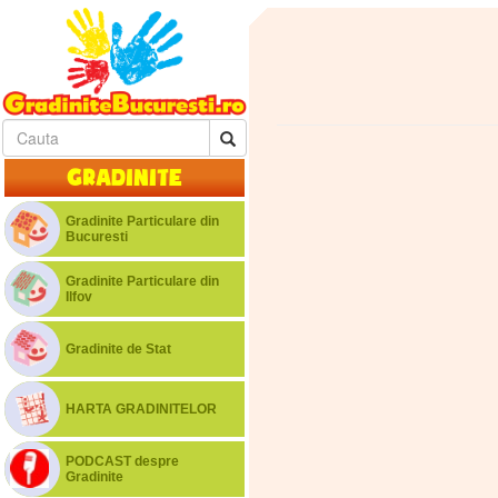
Gradinite
Gradinite Particulare din
Bucuresti
Gradinite Particulare din
Ilfov
Gradinite de Stat
HARTA GRADINITELOR
PODCAST despre
Gradinite