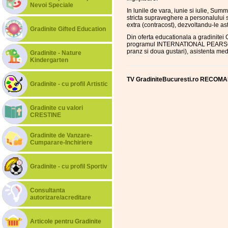
Nevoi Speciale
In lunile de vara, iunie si iulie, Su
stricta supraveghere a personalului s
extra (contracost), dezvoltandu-le as
Gradinite Gifted Education
Din oferta educationala a gradinite
programul INTERNATIONAL PEARSON. Ta
pranz si doua gustari), asistenta me
Gradinite - Nature
Kindergarten
TV GradiniteBucuresti.ro RECOMAN
Gradinite - cu profil Artistic
Gradinite cu valori
CRESTINE
Gradinite de Vanzare-
Cumparare-Inchiriere
Gradinite - cu profil Sportiv
Consultanta
autorizare/acreditare
Articole pentru Gradinite