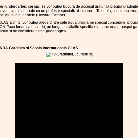
mmer Kindergarten, cei mici se vor putea bucura de accesul gratuit la piscina gradinit
i vor invata sa inoate cu un profesor specializat la cerere. Totodata, cei mici se v
tfel multi-inteligentele (Howard Gardner).
i CLAS, parintii vor putea alege dintre cele doua programe special concepute, p
xa lunara va include, pe langa activitatile specifice si mancarea proaspat gatit
dicala si de consiliere psiho-pedagogica.
DA Gradinita si Scoala Internationala CLAS