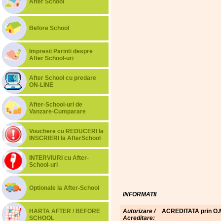
After School
Before School
Impresii Parinti despre
After School-uri
After School cu predare
ON-LINE
After-School-uri de
Vanzare-Cumparare
Vouchere cu REDUCERI la
INSCRIERI la AfterSchool
INTERVIURI cu After-
School-uri
Optionale la After-School
INFORMATII
HARTA AFTER / BEFORE
Autorizare /
ACREDITATA prin O.M
SCHOOL
Acreditare: