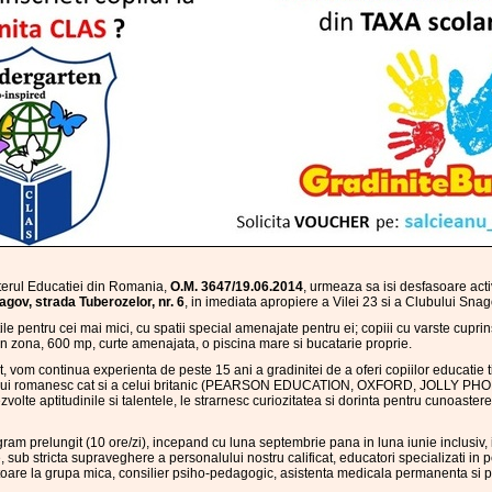
terul Educatiei din Romania,
O.M. 3647/19.06.2014
, urmeaza sa isi desfasoare act
agov, strada Tuberozelor, nr. 6
, in imediata apropiere a Vilei 23 si a Clubului Snag
 pentru cei mai mici, cu spatii special amenajate pentru ei; copiii cu varste cuprins
 zona, 600 mp, curte amenajata, o piscina mare si bucatarie proprie.
vom continua experienta de peste 15 ani a gradinitei de a oferi copiilor educatie t
-ului romanesc cat si a celui britanic (PEARSON EDUCATION, OXFORD, JOLLY PHO
volte aptitudinile si talentele, le strarnesc curiozitatea si dorinta pentru cunoaste
am prelungit (10 ore/zi), incepand cu luna septembrie pana in luna iunie inclusiv,
, sub stricta supraveghere a personalului nostru calificat, educatori specializati in
oare la grupa mica, consilier psiho-pedagogic, asistenta medicala permanenta si pe