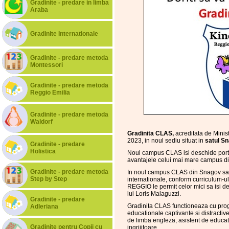
Gradinite - predare in limba
Araba
Gradinite Internationale
Gradinite - predare metoda
Montessori
Gradinite - predare metoda
Reggio Emilia
Gradinite - predare metoda
Waldorf
Gradinita CLAS,
acreditata de Minis
2023, in noul sediu situat in
satul Sn
Gradinite - predare
Holistica
Noul campus CLAS isi deschide portile
avantajele celui mai mare campus din
Gradinite - predare metoda
In noul campus CLAS din Snagov sat, 
Step by Step
internationale, conform curriculum
REGGIO le permit celor mici sa isi dez
lui Loris Malaguzzi.
Gradinite - predare
Gradinita CLAS functioneaza cu progr
Adleriana
educationale captivante si distractive
de limba engleza, asistent de educat
Gradinite pentru Copii cu
ingrijitoare.