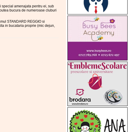
ei special amenajata pentru ei, sub
or putea bucura de numeroase cluburi
rogramul STANDARD REGGIO si
a in bucataria proprie (mic dejun,