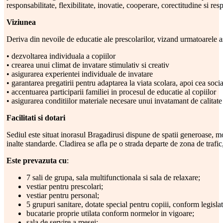
responsabilitate, flexibilitate, inovatie, cooperare, corectitudine si resp
Viziunea
Deriva din nevoile de educatie ale prescolarilor, vizand urmatoarele a
• dezvoltarea individuala a copiilor
• crearea unui climat de invatare stimulativ si creativ
• asigurarea experientei individuale de invatare
• garantarea pregatirii pentru adaptarea la viata scolara, apoi cea soci
• accentuarea participarii familiei in procesul de educatie al copiilor
• asigurarea conditiilor materiale necesare unui invatamant de calitate
Facilitati si dotari
Sediul este situat inorasul Bragadirusi dispune de spatii generoase, 
inalte standarde. Cladirea se afla pe o strada departe de zona de trafi
Este prevazuta cu
:
7 sali de grupa, sala multifunctionala si sala de relaxare;
vestiar pentru prescolari;
vestiar pentru personal;
5 grupuri sanitare, dotate special pentru copiii, conform legislat
bucatarie proprie utilata conform normelor in vigoare;
sala de servire a mesei;