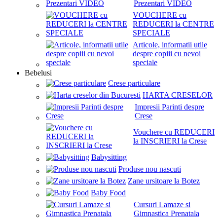
Prezentari VIDEO
VOUCHERE cu
REDUCERI la CENTRE
SPECIALE
Articole, informatii utile
despre copiii cu nevoi
speciale
Bebelusi
Crese particulare
HARTA CRESELOR
Impresii Parinti despre
Crese
Vouchere cu REDUCERI
la INSCRIERI la Crese
Babysitting
Produse nou nascuti
Zane ursitoare la Botez
Baby Food
Cursuri Lamaze si
Gimnastica Prenatala