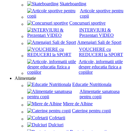
Skateboarding
Articole sportive pentru
copii
Concursuri sportive
INTERVIURI &
Prezentari VIDEO
Amenajari Sali de Sport
VOUCHERE cu
REDUCERI la SPORT
Articole, informatii utile
despre educatia fizica a
copiilor
Alimentatie
Educatie Nutritionala
Alimentatie sanatoasa
pentru copii
Miere de Albine
Catering pentru copii
Cofetarii
Dulciuri