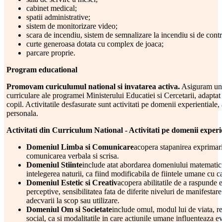
cabinet medical;
spatii administrative;
sistem de monitorizare video;
scara de incendiu, sistem de semnalizare la incendiu si de cont
curte generoasa dotata cu complex de joaca;
parcare proprie.
Program educational
Promovam curiculumul national si invatarea activa.
Asiguram un 
curriculare ale programei Ministerului Educatiei si Cercetarii, adaptat i
copil. Activitatile desfasurate sunt activitati pe domenii experientiale, a
personala.
Activitati din Curriculum National - Activitati pe domenii experi
Domeniul Limba si Comunicare
acopera stapanirea exprimarii 
comunicarea verbala si scrisa.
Domeniul Stiinte
include atat abordarea domeniului matematic p
intelegerea naturii, ca fiind modificabila de fiintele umane cu ca
Domeniul Estetic si Creativ
acopera abilitatile de a raspunde e
perceptive, sensibilitatea fata de diferite niveluri de manifestare
adecvarii la scop sau utilizare.
Domeniul Om si Societate
include omul, modul lui de viata, rel
social, ca si modalitatile in care actiunile umane influenteaza 