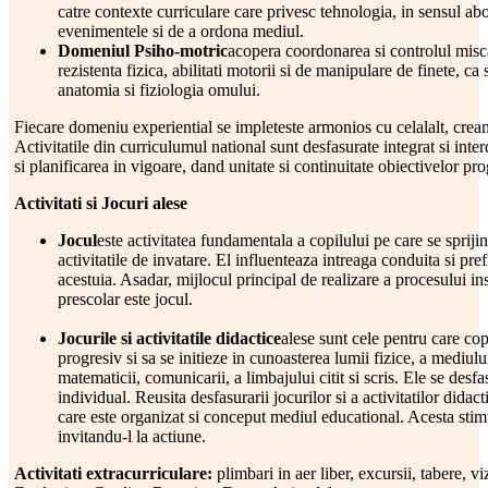
catre contexte curriculare care privesc tehnologia, in sensul ab
evenimentele si de a ordona mediul.
Domeniul Psiho-motric
acopera coordonarea si controlul misca
rezistenta fizica, abilitati motorii si de manipulare de finete, c
anatomia si fiziologia omului.
Fiecare domeniu experiential se impleteste armonios cu celalalt, crea
Activitatile din curriculumul national sunt desfasurate integrat si int
si planificarea in vigoare, dand unitate si continuitate obiectivelor pr
Activitati si Jocuri alese
Jocul
este activitatea fundamentala a copilului pe care se sprijina 
activitatile de invatare. El influenteaza intreaga conduita si pre
acestuia. Asadar, mijlocul principal de realizare a procesului ins
prescolar este jocul.
Jocurile si activitatile didactice
alese sunt cele pentru care cop
progresiv si sa se initieze in cunoasterea lumii fizice, a mediului 
matematicii, comunicarii, a limbajului citit si scris. Ele se desf
individual. Reusita desfasurarii jocurilor si a activitatilor did
care este organizat si conceput mediul educational. Acesta stimul
invitandu-l la actiune.
Activitati extracurriculare:
plimbari in aer liber, excursii, tabere, v