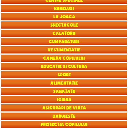
Centre speciale
Bebelusi
La joaca
Spectacole
Calatorii
Cumparaturi
Vestimentatie
Camera copilului
Educatie si Cultura
Sport
Alimentatie
Sanatate
Igiena
Asigurari de viata
Daruieste
Protectia copilului