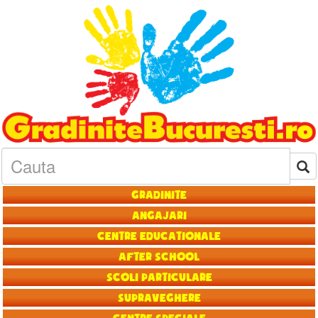
Gradinite
Angajari
Centre educationale
After School
Scoli particulare
Supraveghere