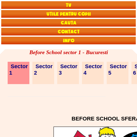
TV
Utile pentru copii
Cauta
Contact
Info
Before School sector 1 - Bucuresti
Sector
Sector
Sector
Sector
Sector
S
1
2
3
4
5
BEFORE SCHOOL SFER