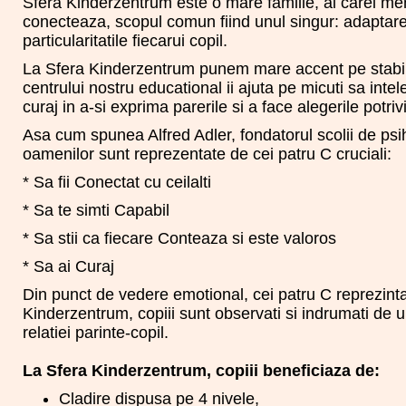
Sfera Kinderzentrum este o mare familie, ai carei mem
conecteaza, scopul comun fiind unul singur: adaptarea 
particularitatile fiecarui copil.
La Sfera Kinderzentrum punem mare accent pe stabilit
centrului nostru educational ii ajuta pe micuti sa inte
curaj in a-si exprima parerile si a face alegerile potrivi
Asa cum spunea Alfred Adler, fondatorul scolii de psih
oamenilor sunt reprezentate de cei patru C cruciali:
* Sa fii Conectat cu ceilalti
* Sa te simti Capabil
* Sa stii ca fiecare Conteaza si este valoros
* Sa ai Curaj
Din punct de vedere emotional, cei patru C reprezinta 
Kinderzentrum, copiii sunt observati si indrumati de 
relatiei parinte-copil.
La Sfera Kinderzentrum, copiii beneficiaza de:
Cladire dispusa pe 4 nivele,