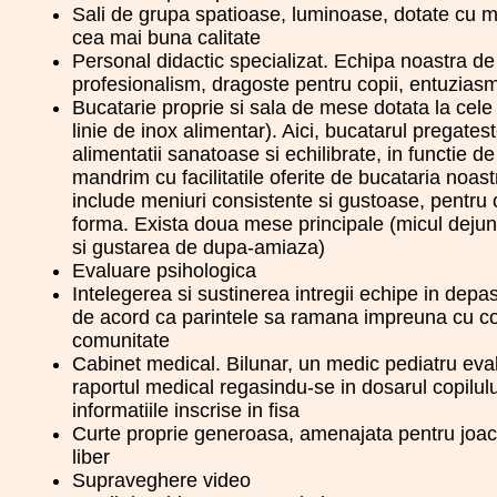
Sali de grupa spatioase, luminoase, dotate cu m
cea mai buna calitate
Personal didactic specializat. Echipa noastra de
profesionalism, dragoste pentru copii, entuzias
Bucatarie proprie si sala de mese dotata la ce
linie de inox alimentar). Aici, bucatarul pregates
alimentatii sanatoase si echilibrate, in functie d
mandrim cu facilitatile oferite de bucataria noas
include meniuri consistente si gustoase, pentru 
forma. Exista doua mese principale (micul dejun 
si gustarea de dupa-amiaza)
Evaluare psihologica
Intelegerea si sustinerea intregii echipe in de
de acord ca parintele sa ramana impreuna cu copi
comunitate
Cabinet medical. Bilunar, un medic pediatru eval
raportul medical regasindu-se in dosarul copilului,
informatiile inscrise in fisa
Curte proprie generoasa, amenajata pentru joaca, 
liber
Supraveghere video