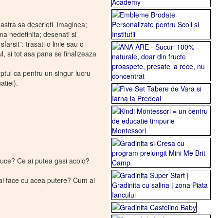
astra sa descrieti imaginea;
rma nedefinita; desenati si
arsit”: trasati o linie sau o
, si tot asa pana se finalizeaza
aptul ca pentru un singur lucru
atiei).
a duce? Ce ai putea gasi acolo?
 ai face cu acea putere? Cum ai