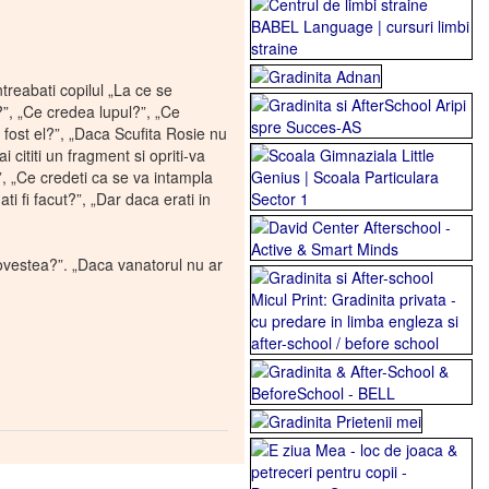
ntreabati copilul „La ce se
”, „Ce credea lupul?”, „Ce
i fost el?”, „Daca Scufita Rosie nu
i cititi un fragment si opriti-va
?”, „Ce credeti ca se va intampla
 ati fi facut?”, „Dar daca erati in
at povestea?”. „Daca vanatorul nu ar