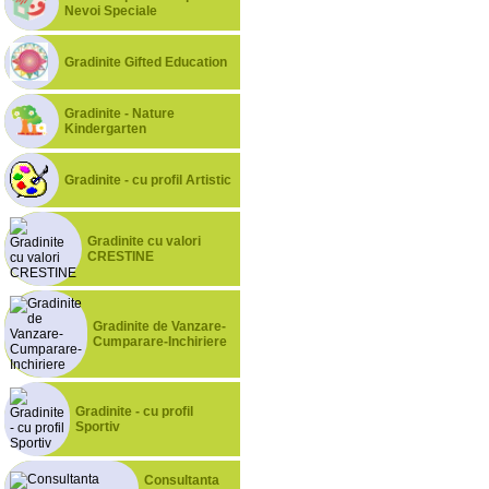
Nevoi Speciale
Gradinite Gifted Education
Gradinite - Nature
Kindergarten
Gradinite - cu profil Artistic
Gradinite cu valori
CRESTINE
Gradinite de Vanzare-
Cumparare-Inchiriere
Gradinite - cu profil
Sportiv
Consultanta