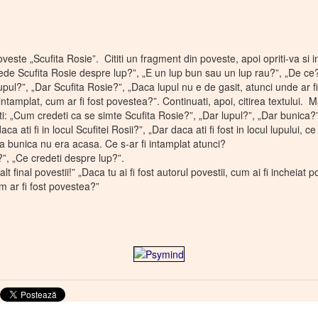
oveste „Scufita Rosie”. Cititi un fragment din poveste, apoi opriti-va si i
ede Scufita Rosie despre lup?”, „E un lup bun sau un lup rau?”, „De ce?
upul?”, „Dar Scufita Rosie?”, „Daca lupul nu e de gasit, atunci unde ar f
 intamplat, cum ar fi fost povestea?”. Continuati, apoi, citirea textului. Ma
ebati: „Cum credeti ca se simte Scufita Rosie?”, „Dar lupul?”, „Dar bunica
ca ati fi in locul Scufitei Rosii?”, „Dar daca ati fi fost in locul lupului, ce
a bunica nu era acasa. Ce s-ar fi intamplat atunci?
”, „Ce credeti despre lup?”.
m alt final povestii!” „Daca tu ai fi fost autorul povestii, cum ai fi inchei
um ar fi fost povestea?”