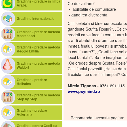
Gradinite - predare in limba
Ce dezvoltam?
Araba
-
abilitatile de comunicare
-
gandirea divergenta
Gradinite Internationale
Cititi celebra si bine-cunoscuta p
gandeste Scufita Rosie?”, „Ce cr
Gradinite - predare metoda
credeti ca va face in continuare l
Montessori
s-ar fi abatut din drum, ce s-ar fi
inintea finalului povestii si intr
Gradinite - predare metoda
in continuare?”, „Ce-ati face voi da
Reggio Emilia
locul bunicii?”. Sa ne imaginam c
„Ce credeti despre Scufita Rosie?
Gradinite - predare metoda
Waldorf
Cititi finalul povestii. „Hai sa da
fi existat, ce s-ar fi intamplat? C
Gradinite - predare
Holistica
Mirela Tiganas - 0751.291.115
www.psymind.ro
Gradinite - predare metoda
Step by Step
Gradinite - predare
Adleriana
Recomandati aceasta pagina:
Gradinite pentru Copii cu