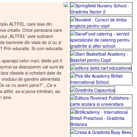
simplu ALTFEL, care iese din
eva creativ. Orice persoana care
butul „ALTFEL” este suficient
 barierele din viata de zi cu zi
? Prin educatie. Si cum educatia
 apanajul celor mari, ideile pot fi
surprinsi sa descoperim cat sunt de
fara cliseele si ochelarii date de
ea modului de gandire alimentata
 „De ce nu avem pene?”, „Ce e
ltfel, sa-si puna intrebari, sa-
n sine.