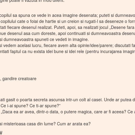
ine poate fi vazuta in mod diferit.
copilul sa spuna ce vede in acea imagine desenata; puteti si dumneavo
i copilului cate o foiai de hartie si un creion si rugati-l sa deseneze o fo
 fiecare desenul realizat. Puteti, apoi, sa realizati jocul „Desene fara sf
inue desenul asa cum doreste, apoi continuati si dumneavoastra desenul
 si dumneavoastra spuneti ce vedeti in imagine.
si vedem acelasi lucru, fiecare avem alta opinie/idee/parere; discutati f
iati faptul ca nu exista idei bune si idei rele (pentru incurajarea imagin
a, gandire creatoare
ca ati gasit o poarta secreta ascunsa intr-un colt al casei. Unde ar pute
? Ce i-ai spune? Ce ti-ar spune?”
; „Daca ea ar avea, dintr-o data, o putere magica, care ar fi aceea? Ce
mai misterioasa casa din lume? Cum ar arata ea?
ii