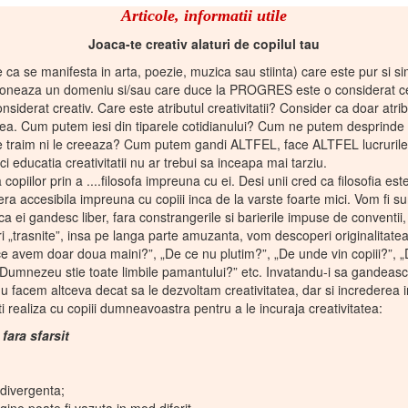
Articole, informatii utile
Joaca-te creativ alaturi de copilul tau
e ca se manifesta in arta, poezie, muzica sau stiinta) care este pur si 
lutioneaza un domeniu si/sau care duce la PROGRES este o considerat c
onsiderat creativ. Care este atributul creativitatii? Consider ca doar atri
tea. Cum putem iesi din tiparele cotidianului? Cum ne putem desprinde de
re traim ni le creeaza? Cum putem gandi ALTFEL, face ALTFEL lucrurile
ci educatia creativitatii nu ar trebui sa inceapa mai tarziu.
piilor prin a ....filosofa impreuna cu ei. Desi unii cred ca filosofia este
era accesibila impreuna cu copiii inca de la varste foarte mici. Vom fi 
 ca ei gandesc liber, fara constrangerile si barierile impuse de conventii, 
uri „trasnite”, insa pe langa parte amuzanta, vom descoperi originalitat
e ce avem doar doua maini?”, „De ce nu plutim?”, „De unde vin copiii?”,
umnezeu stie toate limbile pamantului?” etc. Invatandu-i sa gandeasca a
u facem altceva decat sa le dezvoltam creativitatea, dar si increderea i
ti realiza cu copiii dumneavoastra pentru a le incuraja creativitatea:
fara sfarsit
 divergenta;