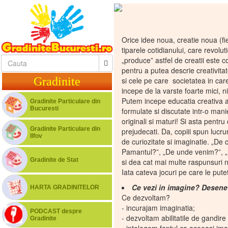
Orice idee noua, creatie noua (fi
tiparele cotidianului, care revo
„produce” astfel de creatii este c
pentru a putea descrie creativita
Gradinite
si cele pe care societatea in ca
incepe de la varste foarte mici, ni
Putem incepe educatia creativa a co
Gradinite Particulare din
Bucuresti
formulate si discutate intr-o mani
originali si maturi! Si asta pentru
Gradinite Particulare din
prejudecati. Da, copiii spun lucr
Ilfov
de curiozitate si imaginatie. „D
Pamantul?”, „De unde venim?”, „D
Gradinite de Stat
si dea cat mai multe raspunsuri n
Iata cateva jocuri pe care le pute
Ce vezi in imagine? Desene 
HARTA GRADINITELOR
Ce dezvoltam?
- incurajam imaginatia;
PODCAST despre
- dezvoltam abilitatile de gandire
Gradinite