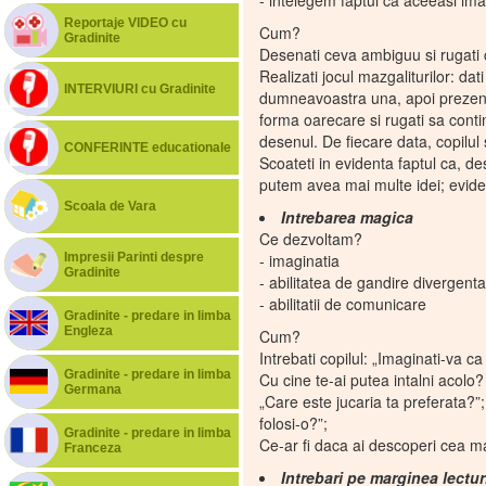
- intelegem faptul ca aceeasi imag
Reportaje VIDEO cu
Cum?
Gradinite
Desenati ceva ambiguu si rugati 
Realizati jocul mazgaliturilor: dat
INTERVIURI cu Gradinite
dumneavoastra una, apoi prezentati
forma oarecare si rugati sa cont
desenul. De fiecare data, copilul
CONFERINTE educationale
Scoateti in evidenta faptul ca, de
putem avea mai multe idei; evident
Scoala de Vara
Intrebarea magica
Ce dezvoltam?
Impresii Parinti despre
- imaginatia
Gradinite
- abilitatea de gandire divergent
- abilitatii de comunicare
Gradinite - predare in limba
Engleza
Cum?
Intrebati copilul: „Imaginati-va 
Gradinite - predare in limba
Cu cine te-ai putea intalni acolo
Germana
„Care este jucaria ta preferata?”
folosi-o?”;
Gradinite - predare in limba
Ce-ar fi daca ai descoperi cea 
Franceza
Intrebari pe marginea lectur