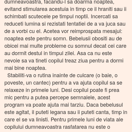
dumneavoastra, facandu-l sa doarma noaptea,
evitand stimularea acestuia in timp ce il hraniti sau ii
schimbati scutecele pe timpul noptii. Incercati sa
reduceti lumina si rezistati tentatiei de a va juca sau
de a vorbi cu el. Acetea vor reimprospata mesajul:
noaptea este pentru somn. Bebelusii obositi au de
obicei mai multe probleme cu somnul decat cei care
au dormit destul in timpul zilei. Asa ca nu este
nevoie sa va tineti copilul treaz ziua pentru a dormi
mai bine noaptea.
Stabiliti-va o rutina inainte de culcare (o baie, o
poveste, un cantec) pentru a va ajuta copilul sa se
relaxeze in primele luni. Desi copilul poate fi prea
mic pentru a putea percepe semnalele, acest
program va poate ajuta mai tarziu. Daca bebelusul
este agitat, il puteti legana sau ii puteti canta, timp in
care el se va linisti. Pentru primele luni de viata ale
copilului dumneavoastra rasfatarea nu este o