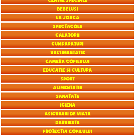
Centre speciale
Bebelusi
La joaca
Spectacole
Calatorii
Cumparaturi
Vestimentatie
Camera copilului
Educatie si Cultura
Sport
Alimentatie
Sanatate
Igiena
Asigurari de viata
Daruieste
Protectia copilului