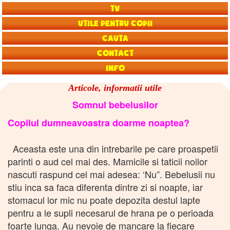
TV
Utile pentru copii
Cauta
Contact
Info
Articole, informatii utile
Somnul bebelusilor
Copilul dumneavoastra doarme noaptea?
Aceasta este una din intrebarile pe care proaspetii
parinti o aud cel mai des. Mamicile si taticii noilor
nascuti raspund cel mai adesea: ‘Nu”. Bebelusii nu
stiu inca sa faca diferenta dintre zi si noapte, iar
stomacul lor mic nu poate depozita destul lapte
pentru a le supli necesarul de hrana pe o perioada
foarte lunga. Au nevoie de mancare la fiecare