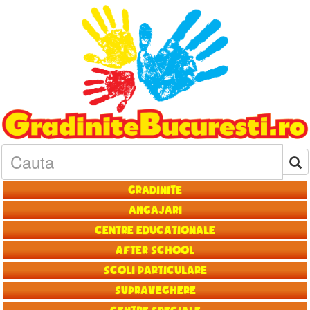
Gradinite
Angajari
Centre educationale
After School
Scoli particulare
Supraveghere