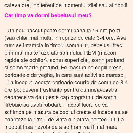
cateva ore, indiferent de momentul zilei sau al noptii
Cat timp va dormi bebelusul meu?
Un nou-nascut poate dormi pana la 16 ore pe zi
(sau chiar mai mult), in reprize de cate 3-4 ore. Asa
cum se intampla in timpul somnului, bebelusii trec
prin mai multe faze ale somnului: REM (miscari
rapide ale ochilor), somn superficial, somn profund
si somn foarte profund. Pe masura ce copiii cresc,
perioadele de veghe, in care sunt activi se maresc.
La inceput, aceste perioade scurte de somn de 3-4
ore pot deveni frustrante pentru dumneavoastra
deoarece va dau peste cap programul de somn.
Trebuie sa aveti rabdare – acest lucru se va
schimba pe masura ce copilul creste si incepe sa se
adapteze la ritmul de viata din afara pantecului. La
inceput insa nevoia de a se hrani va fi mai mare