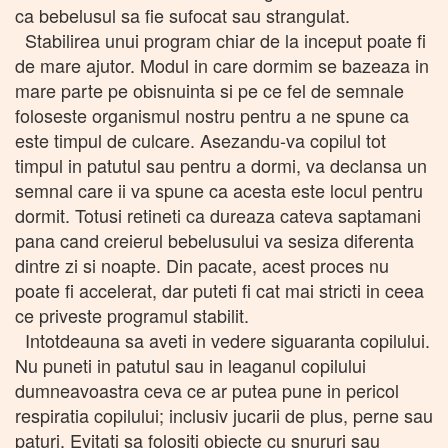
ca bebelusul sa fie sufocat sau strangulat.
Stabilirea unui program chiar de la inceput poate fi
de mare ajutor. Modul in care dormim se bazeaza in
mare parte pe obisnuinta si pe ce fel de semnale
foloseste organismul nostru pentru a ne spune ca
este timpul de culcare. Asezandu-va copilul tot
timpul in patutul sau pentru a dormi, va declansa un
semnal care ii va spune ca acesta este locul pentru
dormit. Totusi retineti ca dureaza cateva saptamani
pana cand creierul bebelusului va sesiza diferenta
dintre zi si noapte. Din pacate, acest proces nu
poate fi accelerat, dar puteti fi cat mai stricti in ceea
ce priveste programul stabilit.
Intotdeauna sa aveti in vedere siguaranta copilului.
Nu puneti in patutul sau in leaganul copilului
dumneavoastra ceva ce ar putea pune in pericol
respiratia copilului; inclusiv jucarii de plus, perne sau
paturi. Evitati sa folositi obiecte cu snururi sau