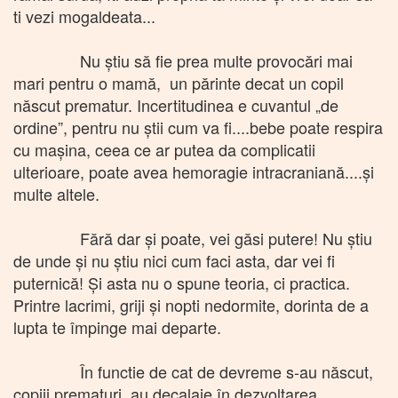
ti vezi mogaldeata...
Nu știu să fie prea multe provocări mai
mari pentru o mamă, un părinte decat un copil
născut prematur. Incertitudinea e cuvantul „de
ordine”, pentru nu știi cum va fi....bebe poate respira
cu mașina, ceea ce ar putea da complicatii
ulterioare, poate avea hemoragie intracraniană....și
multe altele.
Fără dar și poate, vei găsi putere! Nu știu
de unde și nu știu nici cum faci asta, dar vei fi
puternică! Și asta nu o spune teoria, ci practica.
Printre lacrimi, griji și nopti nedormite, dorinta de a
lupta te împinge mai departe.
În functie de cat de devreme s-au născut,
copiii prematuri au decalaje în dezvoltarea