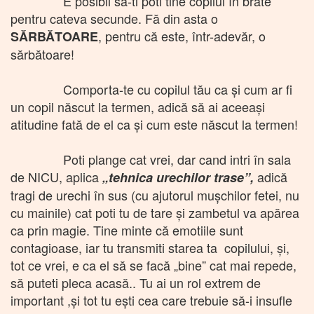
E posibil să-ti poti tine copilul în brate
pentru cateva secunde. Fă din asta o
, pentru că este, într-adevăr, o
SĂRBĂTOARE
sărbătoare!
Comporta-te cu copilul tău ca și cum ar fi
un copil născut la termen, adică să ai aceeași
atitudine fată de el ca și cum este născut la termen!
Poti plange cat vrei, dar cand intri în sala
de NICU, aplica
adică
„tehnica urechilor trase”,
tragi de urechi în sus (cu ajutorul mușchilor fetei, nu
cu mainile) cat poti tu de tare și zambetul va apărea
ca prin magie. Tine minte că emotiile sunt
contagioase, iar tu transmiti starea ta copilului, și,
tot ce vrei, e ca el să se facă „bine” cat mai repede,
să puteti pleca acasă.. Tu ai un rol extrem de
important ,și tot tu ești cea care trebuie să-i insufle