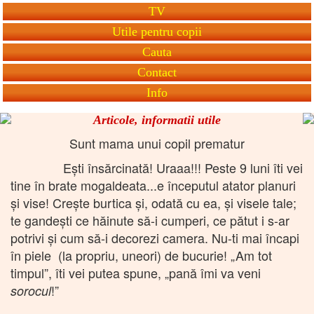
TV
Utile pentru copii
Cauta
Contact
Info
Articole, informatii utile
Sunt mama unui copil prematur
Ești însărcinată! Uraaa!!! Peste 9 luni îti vei
tine în brate mogaldeata...e începutul atator planuri
și vise! Crește burtica și, odată cu ea, și visele tale;
te gandești ce hăinute să-i cumperi, ce pătut i s-ar
potrivi și cum să-i decorezi camera. Nu-ti mai încapi
în piele (la propriu, uneori) de bucurie! „Am tot
timpul”, îti vei putea spune, „pană îmi va veni
!”
sorocul