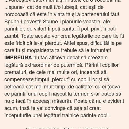
...spune-i cat de mult îl/o iubești, cat ești de
norocoasă că este în viata ta și a partenerului tău!
Spune-i povești! Spune-i planurile voastre, ale
părintilor, de viitor! Îi poti canta. Îl poti privi, îi poti
zambi. Toate aceste vor crea legăturile pe care tie îti
este frică că le-ai pierdut. Altfel spus, dificultătile pe
care tu și mogaldeata ta trebuie să le înfruntati
nu fac altceva decat să creeze o
ÎMPREUNĂ
legătură extraordinar de puternică. Părintii copiilor
prematuri, de cele mai multe ori, încearcă să
compenseze timpul „pierdut” cu copiii lor și să
petreacă cat mai mult timp „de calitate” cu ei (ceva
ce părintii unui copil născut la termen s-ar putea să
nu o facă în aceeași măsură). Poate că nu e evident
acum, însă te vei convinge că așa ai creat
începuturile unei legături trainice părinte-copil.