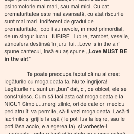
psihomotorie mai mari, sau mai mici. Cu cat
prematuritatea este mai avansată, cu atat riscurile
sunt mai mari. Indiferent de gradul de
prematuritate, copiii au nevoie, în mod primordial,
de un singur lucru...IUBIRE...iubire, zambet, veselie,
atmosfera destinsă în jurul lui. „Love is in the air”
spune cantecul, însă eu aș spune
„Love MUST BE
in the air!”
Te poate preocupa faptul că nu ai creat
legăturile cu mogaldeata ta. Nu te îngrijora!
Legăturile nu sunt un „bun” dat, ci, de obicei, ele se
construiesc. Cum să faci asta cat mogaldeata e la
NICU? Simplu...mergi zilnic, ori de cate ori medicul
pediatru îti va permite, să-ti vezi mogaldeata. Lasă-ti
lacrimile și grijile la ușă ( le poti lua la ieșire, sau le
poti lăsa acolo, e alegerea ta) și vorbește-i
...vorbește-i cate-n lună și în stele cu o voce calmă