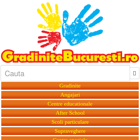
Gradinite
Angajari
Centre educationale
After School
Scoli particulare
Supraveghere
Centre speciale