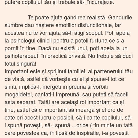
putere copilului tău și trebuie să-l încurajeze.
Te poate ajuta gandirea realistă. Gandurile
sumbre dau naștere emotiilor disfunctionale, iar
acestea nu te vor ajuta să-ti atigi scopul. Poti apela
la psihologul clinicii pentru a potoli furtuna ce s-a
pornit în tine. Dacă nu există unul, poti apela la un
psihoterapeut în practică privată. Nu trebuie să duci
totul singură!
Important este și sprijinul familiei, al partenerului tău
de viată, astfel că vorbește cu el și spune-i tot ce
simti, implică-l, mergeti împreună și vorbiti
mogaldetei, cantati-i împreună, sau puteti să faceti
asta separat. Tatăl are același rol important ca și
tine, astfel că e important să meargă și el oro de
cate ori acest lucru e posibil, să-i cante copilului, să-
i spună povești, să-i spună ...orice ( tin minte un tată
care povestea ca, în lipsă de inspiratie, i-a povestit