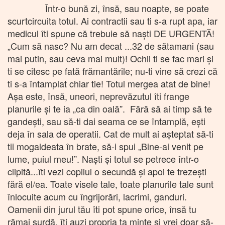
Într-o bună zi, însă, sau noapte, se poate
scurtcircuita totul. Ai contractii sau ti s-a rupt apa, iar
medicul îti spune că trebuie să naști DE URGENTĂ!
„Cum să nasc? Nu am decat ...32 de sătamani (sau
mai putin, sau ceva mai mult)! Ochii ti se fac mari și
ti se citesc pe fată frămantările; nu-ti vine să crezi că
ti s-a întamplat chiar tie! Totul mergea atat de bine!
Așa este, însă, uneori, neprevăzutul îti frange
planurile și te ia „ca din oală”. Fără să ai timp să te
gandești, sau să-ti dai seama ce se întamplă, ești
deja în sala de operatii. Cat de mult ai așteptat să-ti
tii mogaldeata în brate, să-i spui „Bine-ai venit pe
lume, puiul meu!”. Naști și totul se petrece într-o
clipită...îti vezi copilul o secundă și apoi te trezești
fără el/ea. Toate visele tale, toate planurile tale sunt
înlocuite acum cu îngrijorări, lacrimi, ganduri.
Oamenii din jurul tău îti pot spune orice, însă tu
rămai surdă, îti auzi propria ta minte și vrei doar să-