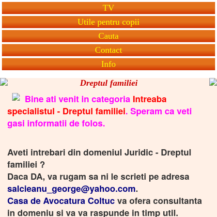
TV
Utile pentru copii
Cauta
Contact
Info
Dreptul familiei
Bine ati venit in categoria
Intreaba
specialistul - Dreptul familiei
. Speram ca veti
gasi informatii de folos.
Aveti intrebari din domeniul Juridic - Dreptul
familiei ?
Daca DA, va rugam sa ni le scrieti pe adresa
salcieanu_george@yahoo.com
.
Casa de Avocatura Coltuc
va ofera consultanta
in domeniu si va va raspunde in timp util.