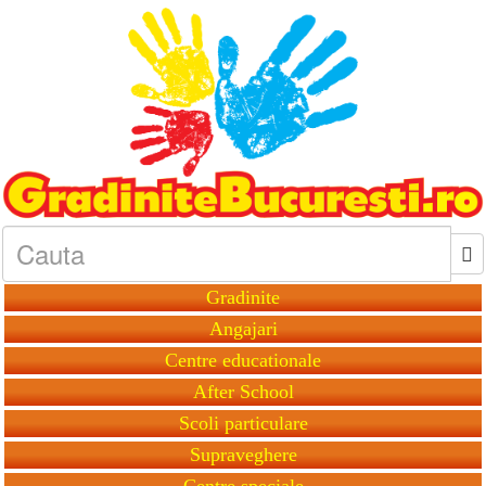
Gradinite
Angajari
Centre educationale
After School
Scoli particulare
Supraveghere
Centre speciale