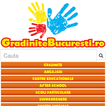
Gradinite
Angajari
Centre educationale
After School
Scoli particulare
Supraveghere