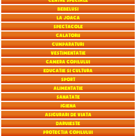
Centre speciale
Bebelusi
La joaca
Spectacole
Calatorii
Cumparaturi
Vestimentatie
Camera copilului
Educatie si Cultura
Sport
Alimentatie
Sanatate
Igiena
Asigurari de viata
Daruieste
Protectia copilului