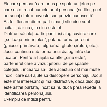
Fiecare persoană are prins pe spate un jeton pe
care este trecut numele unui personaj (scriitor, poet,
personaj dintr-o poveste sau poezie cunoscută).
Astfel, fiecare dintre participanţi ştie cine sunt
ceilalţi, dar nu ştie cine este el.
Dintr-un săculeţ participantii îşi aleg cuvinte care
,,se leagă prin înţeles”, putând forma perechi
(ghiocel-primăvară, fulg-iarnă, ghete-şireturi, etc.).
Jocul continuă sub forma unui dialog între doi
jucători. Pentru a-l ajuta să afle ,,cine este”,
partenerul care a văzut jetonul de pe spatele
colegului, încearcă să-i dea acestuia cât mai multe
indicii care să-l ajute să descopere personajul.Jocul
este mai interesant şi mai distractive, dacă discuţia
este astfel purtată, încât să nu ducă prea repede la
identificarea personajului.
Exemplu de indicii pentru: