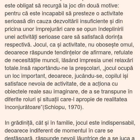
este obligat să recurgă la joc din două motive:
pentru că este incapabil să presteze o activitate
serioasă din cauza dezvoltării insuficiente şi din
pricina unor împrejurări care se opun îndeplinirii
unei activităţi serioase care să satisfacă dorinţa
respectivă. Jocul, ca şi activitate, nu oboseşte omul,
deoarece răspunde tendinţelor de afirmare, refulate
de necesităţile muncii, lăsând impresia unei relaxări
totale.Insă raportându-ne la preşcolari, „jocul ocupă
un loc important, deoarece, jucându-se, copilul işi
satisface nevoia de activitate, de a acţiona cu
obiectele reale sau imaginare, de a se transpune în
diferite roluri şi situaţii care-l apropie de realitatea
înconjurătoare”(Schiopu, 1970).
In grădiniţă, cât şi în familie, jocul este indispensabil,
deoarece indiferent de momentul în care se
desfăşoară, răspunde nevoii lăuntrice de a se juca a