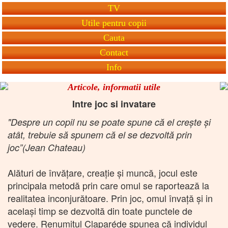
TV
Utile pentru copii
Cauta
Contact
Info
Articole, informatii utile
Intre joc si invatare
"Despre un copil nu se poate spune că el creşte şi
atât, trebuie să spunem că el se dezvoltă prin
joc”(Jean Chateau)
Alături de învăţare, creaţie şi muncă, jocul este
principala metodă prin care omul se raportează la
realitatea inconjurătoare. Prin joc, omul învaţă şi in
acelaşi timp se dezvoltă din toate punctele de
vedere. Renumitul Claparéde spunea că individul