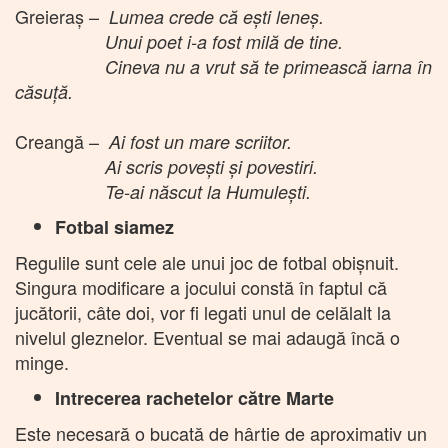
Greieraş –
Lumea crede că eşti leneş.
Unui poet i-a fost milă de tine.
Cineva nu a vrut să te primească iarna în
căsuţă.
Creangă –
Ai fost un mare scriitor.
Ai scris poveşti şi povestiri.
Te-ai născut la Humuleşti.
Fotbal siamez
Regulile sunt cele ale unui joc de fotbal obişnuit.
Singura modificare a jocului constă în faptul că
jucătorii, câte doi, vor fi legati unul de celălalt la
nivelul gleznelor. Eventual se mai adaugă încă o
minge.
Intrecerea rachetelor către Marte
Este necesară o bucată de hârtie de aproximativ un