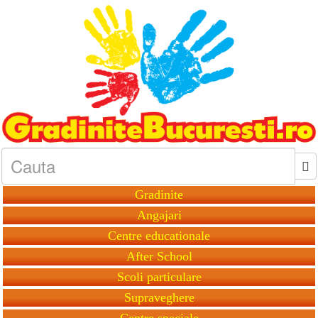
Gradinite
Angajari
Centre educationale
After School
Scoli particulare
Supraveghere
Centre speciale