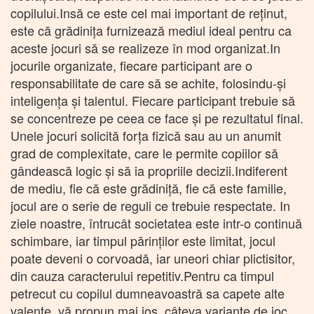
copilului.Insă ce este cel mai important de reţinut,
este că grădiniţa furnizează mediul ideal pentru ca
aceste jocuri să se realizeze în mod organizat.In
jocurile organizate, fiecare participant are o
responsabilitate de care să se achite, folosindu-şi
inteligenţa şi talentul. Fiecare participant trebuie să
se concentreze pe ceea ce face şi pe rezultatul final.
Unele jocuri solicită forţa fizică sau au un anumit
grad de complexitate, care le permite copiilor să
gândească logic şi să ia propriile decizii.Indiferent
de mediu, fie că este grădiniţă, fie că este familie,
jocul are o serie de reguli ce trebuie respectate. In
ziele noastre, întrucât societatea este intr-o continuă
schimbare, iar timpul părinţilor este limitat, jocul
poate deveni o corvoadă, iar uneori chiar plictisitor,
din cauza caracterului repetitiv.Pentru ca timpul
petrecut cu copilul dumneavoastră sa capete alte
valenţe, vă propun mai jos, câteva variante de joc