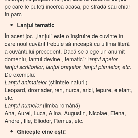
pe care le puteţi încerca acasă, pe stradă sau chiar
în parc.
Lanţul tematic
În acest joc ,,lanţul” este o înşiruire de cuvinte în
care noul cuvânt trebuie să înceapă cu ultima literă
a cuvântului precedent. Dacă se alege un anumit
domeniu, lanţul devine ,,tematic”: l
anţul apelor,
lanţul scriitorilor, lanţul oraşelor, lanţul plantelor, etc.
De exemplu:
(ştiinţele naturii)
Lanţul animalelor
Leopard, dromader, ren, nurca, arici, iepure, elefant,
etc.
(limba română)
Lanţul numelor
Ana, Aurel, Luca, Alina, Augustin, Nicolae, Elena,
Andrei, Ilie, Eliodor, Remus, etc.
Ghiceşte cine eşti!