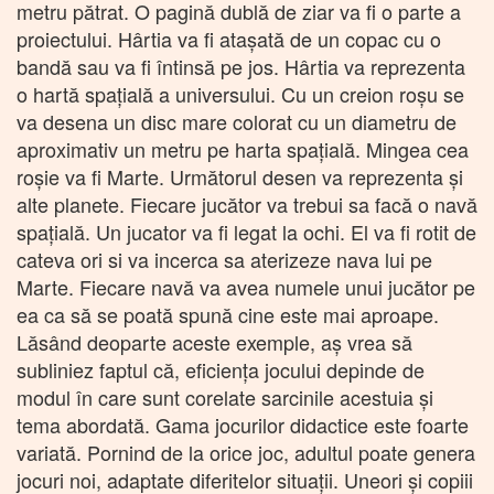
metru pătrat. O pagină dublă de ziar va fi o parte a
proiectului. Hârtia va fi ataşată de un copac cu o
bandă sau va fi întinsă pe jos. Hârtia va reprezenta
o hartă spaţială a universului. Cu un creion roşu se
va desena un disc mare colorat cu un diametru de
aproximativ un metru pe harta spaţială. Mingea cea
roşie va fi Marte. Următorul desen va reprezenta şi
alte planete. Fiecare jucător va trebui sa facă o navă
spaţială. Un jucator va fi legat la ochi. El va fi rotit de
cateva ori si va incerca sa aterizeze nava lui pe
Marte. Fiecare navă va avea numele unui jucător pe
ea ca să se poată spună cine este mai aproape.
Lăsând deoparte aceste exemple, aş vrea să
subliniez faptul că, eficienţa jocului depinde de
modul în care sunt corelate sarcinile acestuia şi
tema abordată. Gama jocurilor didactice este foarte
variată. Pornind de la orice joc, adultul poate genera
jocuri noi, adaptate diferitelor situaţii. Uneori şi copiii