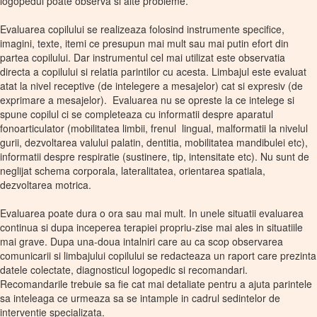
logopedul poate observa si alte probleme.
Evaluarea copilului se realizeaza folosind instrumente specifice,
imagini, texte, itemi ce presupun mai mult sau mai putin efort din
partea copilului. Dar instrumentul cel mai utilizat este observatia
directa a copilului si relatia parintilor cu acesta. Limbajul este evaluat
atat la nivel receptive (de intelegere a mesajelor) cat si expresiv (de
exprimare a mesajelor). Evaluarea nu se opreste la ce intelege si
spune copilul ci se completeaza cu informatii despre aparatul
fonoarticulator (mobilitatea limbii, frenul lingual, malformatii la nivelul
gurii, dezvoltarea valului palatin, dentitia, mobilitatea mandibulei etc),
informatii despre respiratie (sustinere, tip, intensitate etc). Nu sunt de
neglijat schema corporala, lateralitatea, orientarea spatiala,
dezvoltarea motrica.
Evaluarea poate dura o ora sau mai mult. In unele situatii evaluarea
continua si dupa inceperea terapiei propriu-zise mai ales in situatiile
mai grave. Dupa una-doua intalniri care au ca scop observarea
comunicarii si limbajului copilului se redacteaza un raport care prezinta
datele colectate, diagnosticul logopedic si recomandari.
Recomandarile trebuie sa fie cat mai detaliate pentru a ajuta parintele
sa inteleaga ce urmeaza sa se intample in cadrul sedintelor de
interventie specializata.