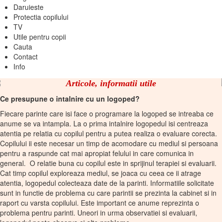
Daruieste
Protectia copilului
TV
Utile pentru copii
Cauta
Contact
Info
Articole, informatii utile
Ce presupune o intalnire cu un logoped?
Fiecare parinte care isi face o programare la logoped se intreaba ce
anume se va intampla. La o prima intalnire logopedul isi centreaza
atentia pe relatia cu copilul pentru a putea realiza o evaluare corecta.
Copilului ii este necesar un timp de acomodare cu mediul si persoana
pentru a raspunde cat mai apropiat felului in care comunica in
general. O relatie buna cu copilul este in sprijinul terapiei si evaluarii.
Cat timp copilul exploreaza mediul, se joaca cu ceea ce ii atrage
atentia, logopedul colecteaza date de la parinti. Informatiile solicitate
sunt in functie de problema cu care parintii se prezinta la cabinet si in
raport cu varsta copilului. Este important ce anume reprezinta o
problema pentru parinti. Uneori in urma observatiei si evaluarii,