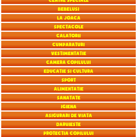
Centre speciale
Bebelusi
La joaca
Spectacole
Calatorii
Cumparaturi
Vestimentatie
Camera copilului
Educatie si Cultura
Sport
Alimentatie
Sanatate
Igiena
Asigurari de viata
Daruieste
Protectia copilului