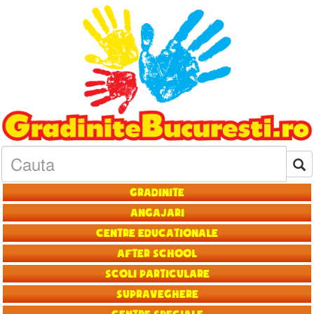
Gradinite
Angajari
Centre educationale
After School
Scoli particulare
Supraveghere