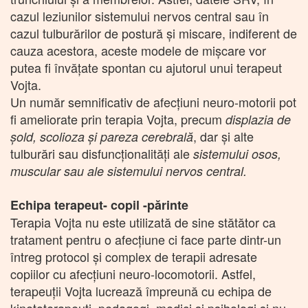
cazul leziunilor sistemului nervos central sau în
cazul tulburărilor de postură și miscare, indiferent de
cauza acestora, aceste modele de mișcare vor
putea fi învățate spontan cu ajutorul unui terapeut
Vojta.
Un număr semnificativ de afecțiuni neuro-motorii pot
fi ameliorate prin terapia Vojta, precum
displazia de
, dar și alte
șold, scolioza și pareza cerebrală
tulburări sau disfuncționalități ale
sistemului osos,
muscular sau ale sistemului nervos central.
Echipa terapeut- copil -părinte
Terapia Vojta nu este utilizată de sine stătător ca
tratament pentru o afecțiune ci face parte dintr-un
întreg protocol și complex de terapii adresate
copiilor cu afecțiuni neuro-locomotorii. Astfel,
terapeuții Vojta lucrează împreună cu echipa de
kinetoterapeuți, pedagogi, medici și psihologi si nu