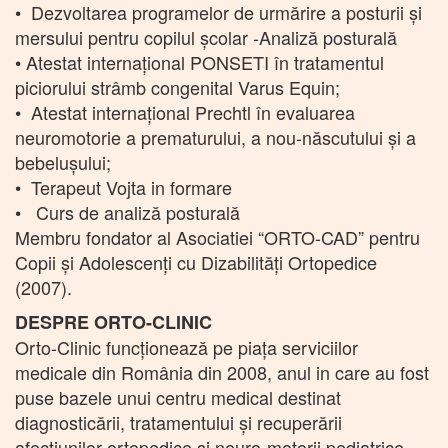
• Dezvoltarea programelor de urmărire a posturii și
mersului pentru copilul școlar -Analiză posturală
• Atestat internațional PONSETI în tratamentul
piciorului strâmb congenital Varus Equin;
• Atestat internațional Prechtl în evaluarea
neuromotorie a prematurului, a nou-născutului și a
bebelușului;
• Terapeut Vojta in formare
• Curs de analiză posturală
Membru fondator al Asociatiei “ORTO-CAD” pentru
Copii și Adolescenți cu Dizabilități Ortopedice
(2007).
DESPRE ORTO-CLINIC
Orto-Clinic funcționează pe piața serviciilor
medicale din România din 2008, anul in care au fost
puse bazele unui centru medical destinat
diagnosticării, tratamentului și recuperării
afecțiunilor ortopedice și neuro-motorii pediatrice.