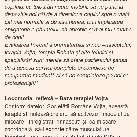
copilului cu tulburări neuro-motorii, să ne pună la
dispoziție noi căi de a direcționa copilul spre o viață
cât mai normală și de asemenea, prin implicarea
obligatorie a părintelui, să apropie și mai mult mama
de copil.
Evaluarea Prechtl a prematurului și nou –născutului,
terapia Vojta, terapia Bobath și alte tehnici și
specializări sunt menite să ofere pacientului șansa
de a accesa servicii complete și complexe de
recuperare medicală și să ne completeze pe noi ca
profesioniști
.”
Locomoția reflexă – Baza terapiei Vojta
Conform datelor Societății Române Vojta, această
terapie stimulează creierul să activeze ” modelul de
mișcare” înregistrat, ”înnăscut” și, ca mișcare
coordonată, să-l exporte către musculatura
trunchiului și a membrelor. Astfel, datele SRV, în