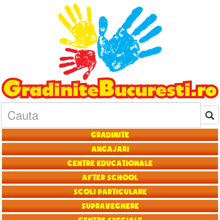
Gradinite
Angajari
Centre educationale
After School
Scoli particulare
Supraveghere