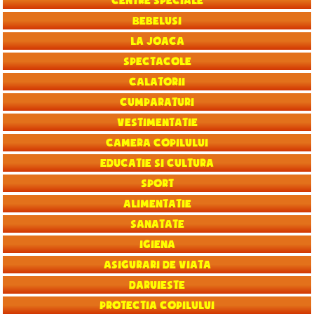
Centre speciale
Bebelusi
La joaca
Spectacole
Calatorii
Cumparaturi
Vestimentatie
Camera copilului
Educatie si Cultura
Sport
Alimentatie
Sanatate
Igiena
Asigurari de viata
Daruieste
Protectia copilului