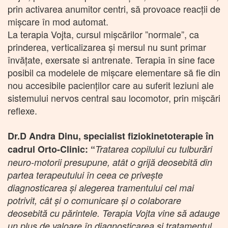
prin activarea anumitor centri, să provoace reacții de
mișcare în mod automat.
La terapia Vojta, cursul mișcărilor ”normale”, ca
prinderea, verticalizarea și mersul nu sunt primar
învățate, exersate si antrenate. Terapia în sine face
posibil ca modelele de mișcare elementare să fie din
nou accesibile pacienților care au suferit leziuni ale
sistemului nervos central sau locomotor, prin mișcări
reflexe.
Dr.D Andra Dinu, specialist fiziokinetoterapie în
cadrul Orto-Clinic: “
Tratarea copilului cu tulburări
neuro-motorii presupune, atât o grijă deosebită din
partea terapeutului în ceea ce privește
diagnosticarea și alegerea tramentului cel mai
potrivit, cât și o comunicare și o colaborare
deosebită cu părintele. Terapia Vojta vine să adauge
un plus de valoare în diagnosticarea și tratamentul