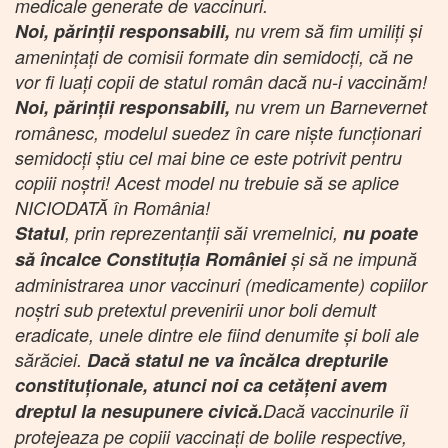
medicale generate de vaccinuri.
Noi, părinții responsabili,
nu vrem să fim umiliți și
amenințați de comisii formate din semidocți, că ne
vor fi luați copii de statul român dacă nu-i vaccinăm!
Noi, părinții responsabili,
nu vrem un Barnevernet
românesc, modelul suedez în care niște funcționari
semidocți știu cel mai bine ce este potrivit pentru
copiii noștri! Acest model nu trebuie să se aplice
NICIODATĂ în România!
Statul
, prin reprezentanții săi vremelnici,
nu poate
să încalce Constituția României
și să ne impună
administrarea unor vaccinuri (medicamente) copiilor
noștri sub pretextul prevenirii unor boli demult
eradicate, unele dintre ele fiind denumite și boli ale
sărăciei.
Dacă statul ne va încălca drepturile
constituționale, atunci noi ca cetățeni avem
dreptul la nesupunere civică.
Dacă vaccinurile îi
protejeaza pe copiii vaccinați de bolile respective,