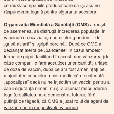
ce
companiile producătoare să îşi asume
refuză
răspunderea legală pentru siguranţa acestora.
a reuşit,
Organizaţia Mondială a Sănătăţii (OMS)
de asemenea, să distrugă încrederea populaţiei în
vaccinuri cu ocazia aşa numitelor „pandemii” de
„gripă aviară” şi „gripă porcină”. După ce OMS a
declanşat alerta de „pandemie” în cazul ambelor
forme de gripă, facilitând în acest mod vânzarea (de
către companiile farmaceutice) unor cantităţi uriaşe
de doze de vaccin, după ce am fost ameninţaţi pe
majoritatea canalelor mass-media că ne aşteaptă
„apocalipsa” dacă nu ne injectăm un vaccin pentru a
cărui siguranţă nimeni nu şi-a asumat răspunderea
legală,
realitatea ne-a demonstrat tuturor, fără
putinţă de tăgadă, că OMS a jucat rolul de agent de
vânzări pentru respectivele vaccinuri
.