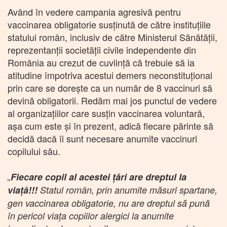
Având în vedere campania agresivă pentru
vaccinarea obligatorie susţinută de către instituţiile
statului român, inclusiv de către Ministerul Sănătăţii,
reprezentanţii societăţii civile independente din
România au crezut de cuviinţă că trebuie să ia
atitudine împotriva acestui demers neconstituţional
prin care se doreşte ca un număr de 8 vaccinuri să
devină obligatorii. Redăm mai jos punctul de vedere
al organizaţiilor care susţin vaccinarea voluntară,
aşa cum este şi în prezent, adică fiecare părinte să
decidă dacă îi sunt necesare anumite vaccinuri
copilului său.
„
Fiecare copil al acestei țări are dreptul la
viață!!!
Statul român, prin anumite măsuri spartane,
gen vaccinarea obligatorie, nu are dreptul să pună
în pericol viața copiilor alergici la anumite