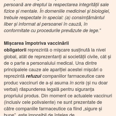
persoană are dreptul la respectarea integrității sale
fizice și mentale. În domeniile medicinei și biologiei,
trebuie respectate în special: (a) consimțământul
liber și informat al persoanei în cauză, în
conformitate cu procedurile prevăzute de lege.”
Mişcarea împotriva vaccinării
reprezintă o mişcare susţinută la nivel
obligatorii
global, atât de reprezentanţi ai societăţii civile, cât şi
de o parte a personalului medical. Una dintre
principalele cauze ale apariţiei acestei mişcări o
reprezintă
companiilor farmaceutice care
refuzul
produc vaccinuri de a-şi asuma
(şi nu doar
în scris
verbal) răspunderea legală pentru siguranţa
propriului produs. Din moment ce actualele vaccinuri
(inclusiv cele polivalente) ne sunt prezentate de
către companiile farmaceutice ca fiind „sigure şi
bune”, este imposibil de înţeles de