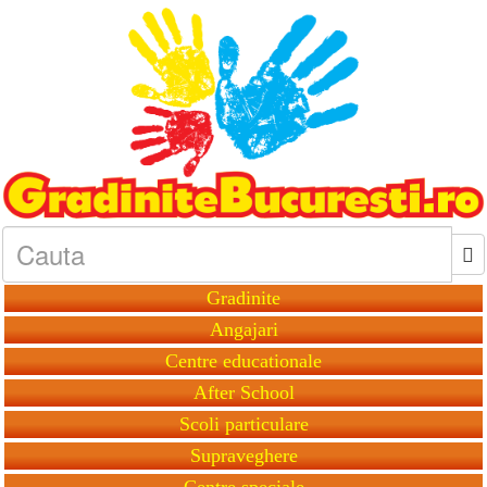
Gradinite
Angajari
Centre educationale
After School
Scoli particulare
Supraveghere
Centre speciale