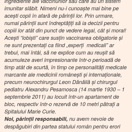
ingrediente ale vaccinurilor sau care au un sistem
imunitar slăbit. Nimeni nu-i cunoaște mai bine pe
acești copii în afară de părinții lor. Prin urmare,
numai părinții sunt îndreptățiți să ia decizii pentru
copiii lor atât din punct de vedere legal, cât și moral!
Acești “lobiști” care susțin vaccinarea obligatorie și
ne sunt prezentați ca fiind „experți medicali” ar
trebui, mai întâi, să ne explice cum au reușit să
acumuleze averi impresionante într-o perioadă de
timp atât de scurtă, în timp ce personalități medicale
marcante ale medicinii românești și internaționale,
precum neurochirurgul Leon Dănăilă şi chirurgul
pediatru Alexandru Pesamosca (14 martie 1930 – 1
septembrie 2011) au locuit într-un apartament de
bloc, respectiv într-o rezervă de 10 metri pătraţi a
Spitalului Marie Curie.
Noi, părinții responsabili,
nu avem nevoie de
despăgubiri din partea statului român pentru erori