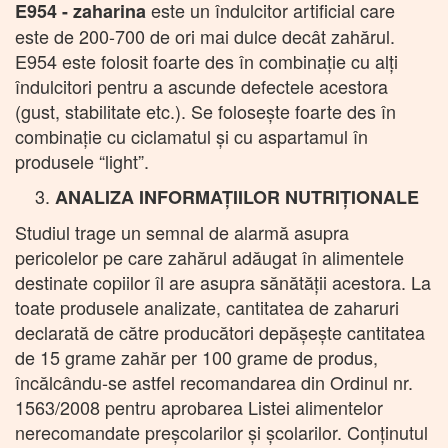
este un îndulcitor artificial care
E954 - zaharina
este de 200-700 de ori mai dulce decât zahărul.
E954 este folosit foarte des în combinaţie cu alţi
îndulcitori pentru a ascunde defectele acestora
(gust, stabilitate etc.). Se foloseşte foarte des în
combinaţie cu ciclamatul şi cu aspartamul în
produsele “light”.
ANALIZA INFORMAȚIILOR NUTRIȚIONALE
Studiul trage un semnal de alarmă asupra
pericolelor pe care zahărul adăugat în alimentele
destinate copiilor îl are asupra sănătății acestora. La
toate produsele analizate, cantitatea de zaharuri
declarată de către producători depăşeşte cantitatea
de 15 grame zahăr per 100 grame de produs,
încălcându-se astfel recomandarea din Ordinul nr.
1563/2008 pentru aprobarea Listei alimentelor
nerecomandate preşcolarilor şi şcolarilor. Conținutul