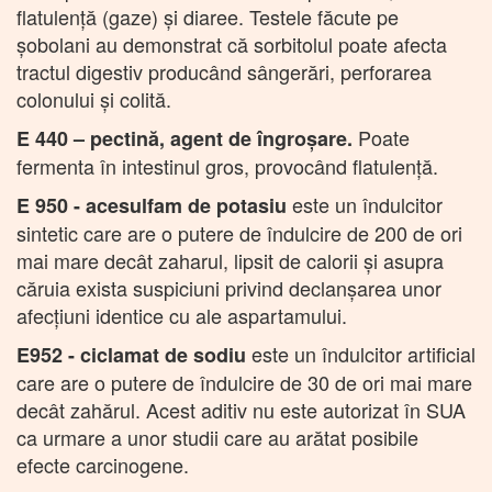
flatulență (gaze) și diaree. Testele făcute pe
șobolani au demonstrat că sorbitolul poate afecta
tractul digestiv producând sângerări, perforarea
colonului și colită.
Poate
E 440 – pectină, agent de îngroșare.
fermenta în intestinul gros, provocând flatulenţă.
este un îndulcitor
E 950 - acesulfam de potasiu
sintetic care are o putere de îndulcire de 200 de ori
mai mare decât zaharul, lipsit de calorii și asupra
căruia exista suspiciuni privind declanșarea unor
afecțiuni identice cu ale aspartamului.
este un îndulcitor artificial
E952 - ciclamat de sodiu
care are o putere de îndulcire de 30 de ori mai mare
decât zahărul. Acest aditiv nu este autorizat în SUA
ca urmare a unor studii care au arătat posibile
efecte carcinogene.