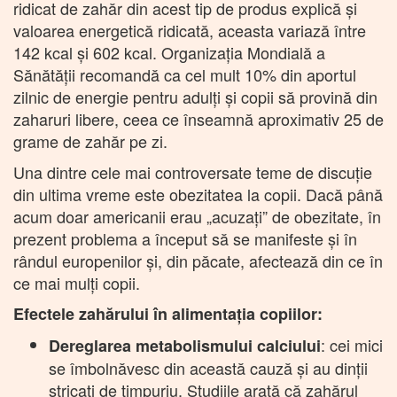
ridicat de zahăr din acest tip de produs explică și
valoarea energetică ridicată, aceasta variază între
142 kcal și 602 kcal. Organizația Mondială a
Sănătății recomandă ca cel mult 10% din aportul
zilnic de energie pentru adulți și copii să provină din
zaharuri libere, ceea ce înseamnă aproximativ 25 de
grame de zahăr pe zi.
Una dintre cele mai controversate teme de discuţie
din ultima vreme este obezitatea la copii. Dacă până
acum doar americanii erau „acuzaţi” de obezitate, în
prezent problema a început să se manifeste și în
rândul europenilor și, din păcate, afectează din ce în
ce mai mulți copii.
Efectele zahărului în alimentația copiilor:
: cei mici
Dereglarea metabolismului calciului
se îmbolnăvesc din această cauză și au dinții
stricați de timpuriu. Studiile arată că zahărul