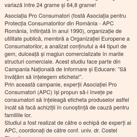
variază între 24 grame şi 64,8 grame!
Asociația Pro Consumatori (fostă Asociaţia pentru
Protecţia Consumatorilor din România - APC
România, înfiinţată în anul 1990), organizaţie de
utilitate publică, membră a Organizației Europene a
Consumatorilor, a analizat conţinutul a 44 tipuri de
gem, dulceaţă şi magiun comercializate în marile
structuri comerciale. Acest studiu face parte din
Campania Națională de Informare și Educare: ”Să
învățăm să înțelegem eticheta!”.
Prin această campanie, experții Asociației Pro
Consumatori (APC) își propun să-i învețe pe
consumatori să înțeleagă eticheta produselor astfel
încât să facă achiziții în cunoștință de cauză pentru
familiile lor.
Studiul a fost realizat de către o echipă de experți ai
APC, coordonați de către conf. univ. dr. Costel