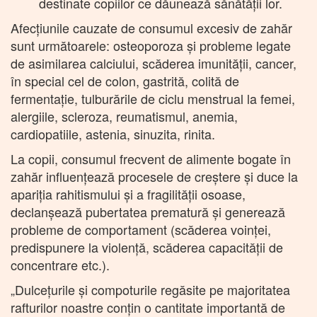
destinate copiilor ce dăunează sănătății lor.
Afecțiunile cauzate de consumul excesiv de zahăr
sunt următoarele: osteoporoza și probleme legate
de asimilarea calciului, scăderea imunității, cancer,
în special cel de colon, gastrită, colită de
fermentație, tulburările de ciclu menstrual la femei,
alergiile, scleroza, reumatismul, anemia,
cardiopatiile, astenia, sinuzita, rinita.
La copii, consumul frecvent de alimente bogate în
zahăr influențează procesele de creștere şi duce la
apariția rahitismului și a fragilității osoase,
declanşează pubertatea prematură şi generează
probleme de comportament (scăderea voinței,
predispunere la violenţă, scăderea capacității de
concentrare etc.).
„Dulceţurile şi compoturile regăsite pe majoritatea
rafturilor noastre conţin o cantitate importantă de