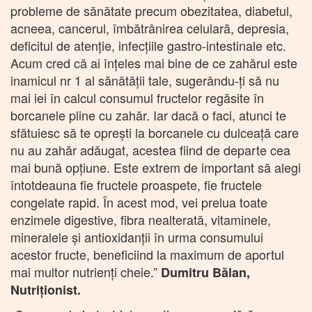
probleme de sănătate precum obezitatea, diabetul,
acneea, cancerul, îmbătrânirea celulară, depresia,
deficitul de atenţie, infecţiile gastro-intestinale etc.
Acum cred că ai înţeles mai bine de ce zahărul este
inamicul nr 1 al sănătăţii tale, sugerându-ţi să nu
mai iei în calcul consumul fructelor regăsite în
borcanele pline cu zahăr. Iar dacă o faci, atunci te
sfătuiesc să te opreşti la borcanele cu dulceaţă care
nu au zahăr adăugat, acestea fiind de departe cea
mai bună opțiune. Este extrem de important să alegi
întotdeauna fie fructele proaspete, fie fructele
congelate rapid. În acest mod, vei prelua toate
enzimele digestive, fibra nealterată, vitaminele,
mineralele şi antioxidanţii în urma consumului
acestor fructe, beneficiind la maximum de aportul
mai multor nutrienţi cheie.”
Dumitru Bălan,
Nutriționist.