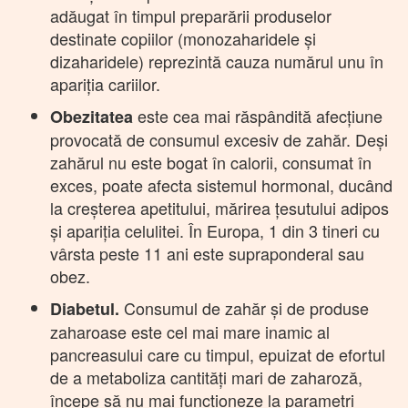
adăugat în timpul preparării produselor
destinate copiilor (monozaharidele și
dizaharidele) reprezintă cauza numărul unu în
apariția cariilor.
este cea mai răspândită afecțiune
Obezitatea
provocată de consumul excesiv de zahăr. Deși
zahărul nu este bogat în calorii, consumat în
exces, poate afecta sistemul hormonal, ducând
la creșterea apetitului, mărirea țesutului adipos
și apariția celulitei. În Europa, 1 din 3 tineri cu
vârsta peste 11 ani este supraponderal sau
obez.
Consumul de zahăr și de produse
Diabetul.
zaharoase este cel mai mare inamic al
pancreasului care cu timpul, epuizat de efortul
de a metaboliza cantități mari de zaharoză,
începe să nu mai funcționeze la parametri