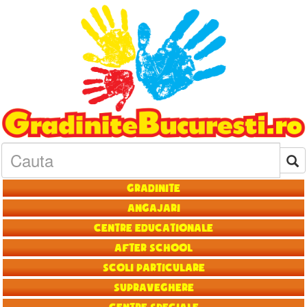
Gradinite
Angajari
Centre educationale
After School
Scoli particulare
Supraveghere