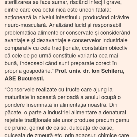
sterilizarea se face sumar, riscând infecții grave,
dintre care cea botulinică este uneori fatală:
acționează la nivelul intestinului producând otrăvire
neuro-musculară. Analizând lucid și responsabil
problematica alimentelor conservate și considerând
avantajele și dezavantajele conservelor industriale
comparativ cu cele tradiționale, constatăm obiectiv
că cele de pe urmă constituie varianta cea mai
bună, îndeosebi când sunt preparate corect în
propria gospodărie.”
Prof. univ. dr. Ion Schileru,
ASE București.
“Conservele realizate cu fructe care ajung la
maturitate în această perioadă a anului ocupă o
pondere însemnată în alimentația noastră. Din
păcate, o parte a industriei alimentare a denaturat
rețetele tradiționale ale unor produse precum gemul
de prune, gemul de caise, dulceaţa de caise,
dulceaţa de zmeură etc, prin adaosuri chimice care