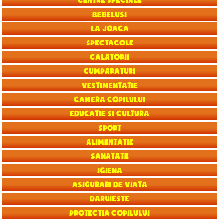
Centre speciale
Bebelusi
La joaca
Spectacole
Calatorii
Cumparaturi
Vestimentatie
Camera copilului
Educatie si Cultura
Sport
Alimentatie
Sanatate
Igiena
Asigurari de viata
Daruieste
Protectia copilului