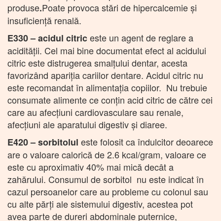
produse
Poate provoca stări de hipercalcemie şi
.
insuficienţă renală.
este un agent de reglare a
E330 –
acidul citric
acidității. Cel mai bine documentat efect al acidului
citric este distrugerea smalţului dentar, acesta
favorizând apariţia cariilor dentare. Acidul citric nu
este recomandat în alimentaţia copiilor. Nu trebuie
consumate alimente ce conţin acid citric de către cei
care au afecţiuni cardiovasculare sau renale,
afecţiuni ale aparatului digestiv şi diaree.
este folosit ca îndulcitor deoarece
E420 – sorbitolul
are o valoare calorică de 2.6 kcal/gram, valoare ce
este cu aproximativ 40% mai mică decât a
zahărului. Consumul de sorbitol nu este indicat în
cazul persoanelor care au probleme cu colonul sau
cu alte părți ale sistemului digestiv, acestea pot
avea parte de dureri abdominale puternice,