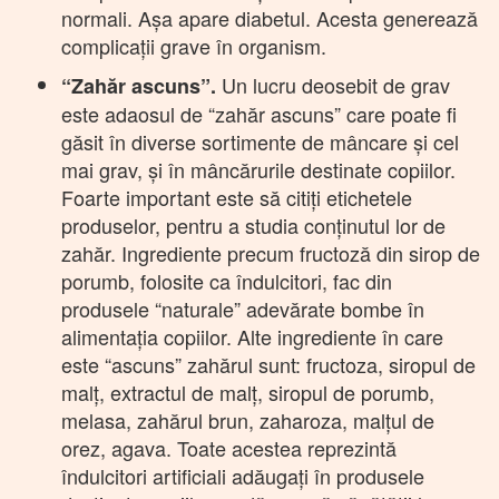
normali. Așa apare diabetul. Acesta generează
complicații grave în organism.
Un lucru deosebit de grav
“Zahăr ascuns”.
este adaosul de “zahăr ascuns” care poate fi
găsit în diverse sortimente de mâncare și cel
mai grav, și în mâncărurile destinate copiilor.
Foarte important este să citiți etichetele
produselor, pentru a studia conținutul lor de
zahăr. Ingrediente precum fructoză din sirop de
porumb, folosite ca îndulcitori, fac din
produsele “naturale” adevărate bombe în
alimentația copiilor. Alte ingrediente în care
este “ascuns” zahărul sunt: fructoza, siropul de
malț, extractul de malț, siropul de porumb,
melasa, zahărul brun, zaharoza, malțul de
orez, agava. Toate acestea reprezintă
îndulcitori artificiali adăugați în produsele