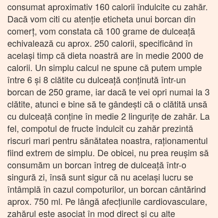
consumat aproximativ 160 calorii îndulcite cu zahăr.
Dacă vom citi cu atenţie eticheta unui borcan din
comerţ, vom constata că 100 grame de dulceaţă
echivalează cu aprox. 250 calorii, specificând în
acelaşi timp că dieta noastră are în medie 2000 de
calorii. Un simplu calcul ne spune că putem umple
între 6 şi 8 clătite cu dulceaţă conţinută într-un
borcan de 250 grame, iar dacă te vei opri numai la 3
clătite, atunci e bine să te gândeşti că o clătită unsă
cu dulceaţă conţine în medie 2 linguriţe de zahăr. La
fel, compotul de fructe îndulcit cu zahăr prezintă
riscuri mari pentru sănătatea noastra, raţionamentul
fiind extrem de simplu. De obicei, nu prea reuşim să
consumăm un borcan întreg de dulceaţă într-o
singură zi, însă sunt sigur că nu acelaşi lucru se
întâmplă în cazul compoturilor, un borcan cântărind
aprox. 750 ml. Pe lângă afecțiunile cardiovasculare,
zahărul este asociat în mod direct şi cu alte