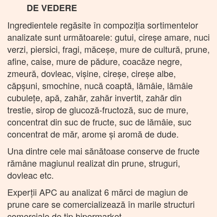
DE VEDERE
Ingredientele regăsite în compoziția sortimentelor
analizate sunt următoarele: gutui, cireşe amare, nuci
verzi, piersici, fragi, măceşe, mure de cultură, prune,
afine, caise, mure de pădure, coacăze negre,
zmeură, dovleac, vişine, cireşe, cireşe albe,
căpşuni, smochine, nucă coaptă, lămâie, lămâie
cubuleţe, apă, zahăr, zahăr invertit, zahăr din
trestie, sirop de glucoză-fructoză, suc de mure,
concentrat din suc de fructe, suc de lămâie, suc
concentrat de măr, arome şi aromă de dude.
Una dintre cele mai sănătoase conserve de fructe
rămâne magiunul realizat din prune, struguri,
dovleac etc.
Experţii APC au analizat 6 mărci de magiun de
prune care se comercializează în marile structuri
comerciale de tip hipermarket.