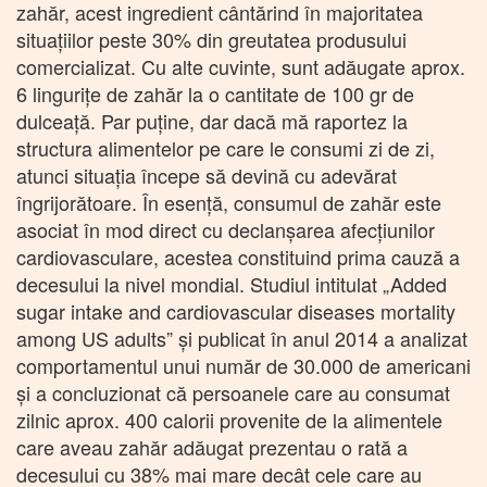
zahăr, acest ingredient cântărind în majoritatea
situaţiilor peste 30% din greutatea produsului
comercializat. Cu alte cuvinte, sunt adăugate aprox.
6 linguriţe de zahăr la o cantitate de 100 gr de
dulceaţă. Par puţine, dar dacă mă raportez la
structura alimentelor pe care le consumi zi de zi,
atunci situaţia începe să devină cu adevărat
îngrijorătoare. În esenţă, consumul de zahăr este
asociat în mod direct cu declanşarea afecţiunilor
cardiovasculare, acestea constituind prima cauză a
decesului la nivel mondial. Studiul intitulat „Added
sugar intake and cardiovascular diseases mortality
among US adults” şi publicat în anul 2014 a analizat
comportamentul unui număr de 30.000 de americani
şi a concluzionat că persoanele care au consumat
zilnic aprox. 400 calorii provenite de la alimentele
care aveau zahăr adăugat prezentau o rată a
decesului cu 38% mai mare decât cele care au