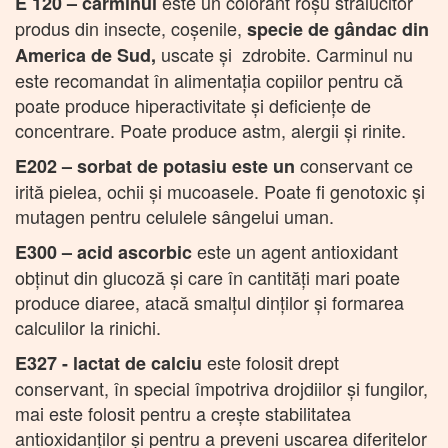
este un colorant roșu strălucitor
E 120 – carminul
produs din insecte, coşenile,
specie de gândac din
uscate şi zdrobite. Carminul nu
America de Sud,
este recomandat în alimentaţia copiilor pentru că
poate produce hiperactivitate şi deficienţe de
concentrare. Poate produce astm, alergii şi rinite.
conservant ce
E202 – sorbat de potasiu
este un
irită pielea, ochii şi mucoasele. Poate fi genotoxic și
mutagen pentru celulele sângelui uman.
este un agent antioxidant
E300 – acid ascorbic
obținut din glucoză și care în cantități mari poate
produce diaree, atacă smalțul dinților și formarea
calculilor la rinichi.
este folosit drept
E327 - lactat de calciu
conservant, în special împotriva drojdiilor şi fungilor,
mai este folosit pentru a creşte stabilitatea
antioxidanţilor şi pentru a preveni uscarea diferitelor