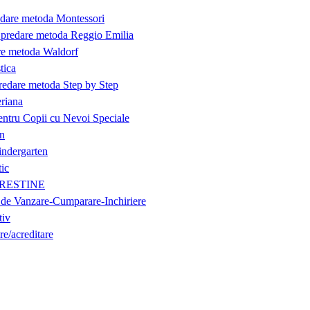
edare metoda Montessori
- predare metoda Reggio Emilia
are metoda Waldorf
tica
predare metoda Step by Step
eriana
entru Copii cu Nevoi Speciale
on
indergarten
tic
i CRESTINE
 de Vanzare-Cumparare-Inchiriere
tiv
re/acreditare