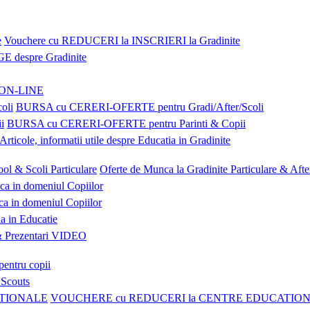
Vouchere cu REDUCERI la INSCRIERI la Gradinite
E despre Gradinite
e ON-LINE
BURSA cu CERERI-OFERTE pentru Gradi/After/Scoli
BURSA cu CERERI-OFERTE pentru Parinti & Copii
Articole, informatii utile despre Educatia in Gradinite
Oferte de Munca la Gradinite Particulare & Afte
ca in domeniul Copiilor
a in domeniul Copiilor
a in Educatie
Prezentari VIDEO
pentru copii
 Scouts
VOUCHERE cu REDUCERI la CENTRE EDUCATIO