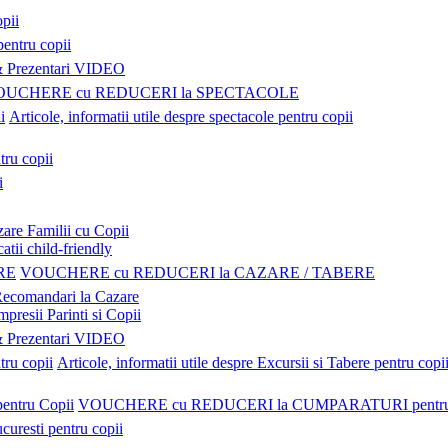
pii
pentru copii
Prezentari VIDEO
OUCHERE cu REDUCERI la SPECTACOLE
Articole, informatii utile despre spectacole pentru copii
tru copii
i
are Familii cu Copii
atii child-friendly
VOUCHERE cu REDUCERI la CAZARE / TABERE
ecomandari la Cazare
mpresii Parinti si Copii
Prezentari VIDEO
Articole, informatii utile despre Excursii si Tabere pentru copi
VOUCHERE cu REDUCERI la CUMPARATURI pentru 
uresti pentru copii