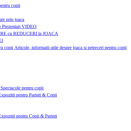
pentru copii
are prin joaca
Prezentari VIDEO
E cu REDUCERI la JOACA
EI
Articole, informatii utile despre joaca si petreceri pentru copii
Spectacole pentru copii
Expozitii pentru Parinti & Copii
Expozitii pentru Copii & Parinti