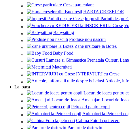
Crese particulare
HARTA CRESELOR
Impresii Parinti despre 
Vo
Babysitting
Produse nou nascuti
Zane ursitoare la Botez
Baby Food
Cursuri Lama
Maternitati
INTERVIURI cu Crese
Articole, inf
La joaca
Locuri de joaca pentru c
Amenajari Locuri de Joac
Petreceri pentru copii
Animatori la Petreceri cop
Cabina Foto la petreceri
Parcuri de distractii