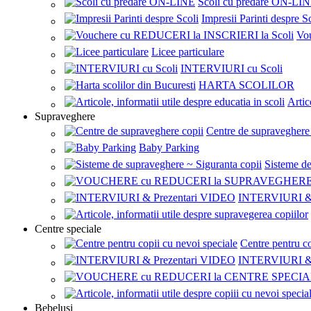
Scoli cu predare ON-LI
Impresii Parinti despre S
Vo
Licee particulare
INTERVIURI cu Scoli
HARTA SCOLILOR
Artic
Supraveghere
Centre de supraveghere
Baby Parking
Sisteme de
INTERVIURI & 
Centre speciale
Centre pentru co
INTERVIURI & 
Bebelusi