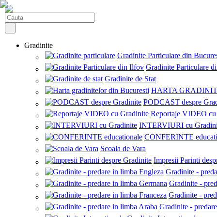
Gradinite
Gradinite Particulare din Bucures
Gradinite Particulare di
Gradinite de Stat
HARTA GRADINI
PODCAST despre Grad
Reportaje VIDEO cu 
INTERVIURI cu Gradini
CONFERINTE educati
Scoala de Vara
Impresii Parinti desp
Gradinite - pred
Gradinite - pre
Gradinite - pre
Gradinite - predar