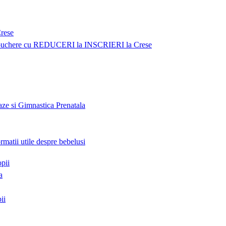
Crese
uchere cu REDUCERI la INSCRIERI la Crese
ze si Gimnastica Prenatala
ormatii utile despre bebelusi
opii
a
ii