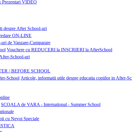
Prezentari VIDEO
ti despre After School-uri
 predare ON-LINE
l-uri de Vanzare-Cumparare
Vouchere cu REDUCERI la INSCRIERI la AfterSchool
ter-School-uri
TER / BEFORE SCHOOL
Articole, informatii utile despre educatia copiilor in After-S
nline
SCOALA de VARA - International - Summer School
ationale
pii cu Nevoi Speciale
LISTICA