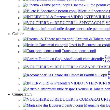
Cinema - Filme pentru co
Bilete la Spectacole 
INTERVIURI & 
V
Calatorii
Excursii & Tabere pen
Iesiri in Bucuresti cu copii
Transport pentru copii
Caz
Loc
R
I
INTERVIURI & 
Cumparaturi
Magazine din Buc