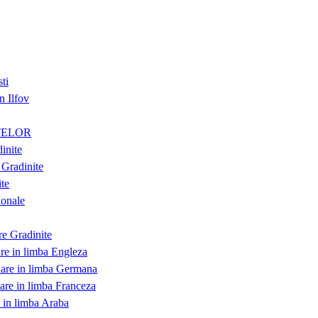
ti
n Ilfov
TELOR
inite
Gradinite
te
onale
re Gradinite
are in limba Engleza
dare in limba Germana
dare in limba Franceza
e in limba Araba