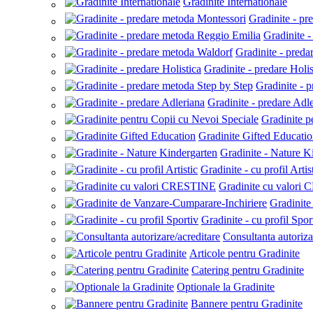
Gradinite Internationale
Gradinite - pr
Gradinite 
Gradinite - pred
Gradinite - predare Holis
Gradinite - 
Gradinite - predare Adl
Gradinite p
Gradinite Gifted Educati
Gradinite - Nature K
Gradinite - cu profil Artis
Gradinite cu valor
Gradinite
Gradinite - cu profil Spor
Consultanta autoriza
Articole pentru Gradinite
Catering pentru Gradinite
Optionale la Gradinite
Bannere pentru Gradinite