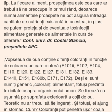
tip. La fiecare aliment, prospețimea este cea care ar
trebui să ne preocupe în primul rând, deoarece
numai alimentele proaspete ne pot asigura întreaga
cantitate de nutrienți existentă în acestea, în plus,
ne putem proteja și de eventuale toxinfecții
alimentare generate de alimentele în curs de
alterare.”
Conf. univ. dr. Costel Stanciu,
președinte APC.
„Vopseaua de ouă conține diferiți coloranți în funcție
de culoarea pe care o oferă (E101ii, E102, E104,
E110, E120, E122, E127, E131, E132, E133,
E141ii, E151, E160b, E171, E172). Deși ei sunt
numiți generic „coloranți alimentari”, totuși prezintă
toxicitate asupra organismului uman. Se fixează cu
ușurintă pe suprafața exterioară a cojii de ou.
Teoretic nu ar trebui să fie ingerați. Și totuși, ei ajung
în stomac. Cum? Coloranții pot penetra ușor coaja