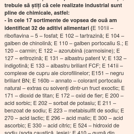
trebuie să știți că cele realizate industrial sunt
pline de chimicale, astfel:
- în cele 17 sortimente de vopsea de ouă am
E 101ii –
identificat 32 de aditivi alimentari (
riboflavina – 5 – fosfat; E 102 – tartrazină; E 104 –
galben de chinolină; E 110 – galben portocaliu S.; E
120 – carmin; E 122 – azorubină (carmoisine); E
127 – eritrozină; E 131 – albastru patent V; E 132 –
indigotină; E 133 – albastru briliant FCF; E 141ii –
complexe de cupru ale clorofilinelor; E151 – negru
briliant BN; E 160b – annato – colorant portocaliu
natural – extras cu solvenți dintr-un fruct exoctic; E
171 – dioxid de titan; E 172 – oxid de fier; E 200 –
acid sorbic; E 202 – sorbat de potasiu; E 211 –
benzoat de sodiu; E 223 – metabisulfit de sodiu; E
270 – acid lactic; E 296 – acid malic; E 300 – acid
ascorbic; E 330 – acid citric; E 524 – hidroxid de
sodiu (soda caustică, leșie); E 410 – gumă din