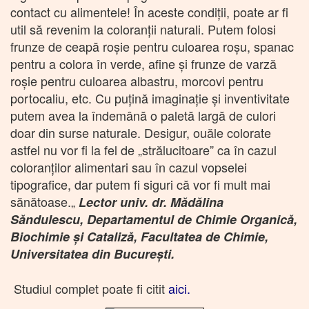
contact cu alimentele! În aceste condiții, poate ar fi
util să revenim la coloranții naturali. Putem folosi
frunze de ceapă roșie pentru culoarea roșu, spanac
pentru a colora în verde, afine și frunze de varză
roșie pentru culoarea albastru, morcovi pentru
portocaliu, etc. Cu puțină imaginație și inventivitate
putem avea la îndemână o paletă largă de culori
doar din surse naturale. Desigur, ouăle colorate
astfel nu vor fi la fel de „strălucitoare” ca în cazul
coloranților alimentari sau în cazul vopselei
tipografice, dar putem fi siguri că vor fi mult mai
sănătoase.„
Lector univ. dr. Mădălina
Săndulescu, Departamentul de Chimie Organică,
Biochimie și Cataliză, Facultatea de Chimie,
Universitatea din București.
Studiul complet poate fi citit
aici
.