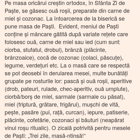
Pe masa oricărui creștin ortodox, în Sfânta Zi de
Paște, se găsesc ouă roșii, preparate din carne de
miel și cozonac.
La întoarcerea de la biserică se
pune masa de Paști. Evident, meniul de Paști
conține și mâncare gătită după variate rețete care
folosesc ouă, carne de miel sau ied (cum sunt:
ciorba, stufatul, drobul), brânză (plăcinte,
brânzoaice), cocă de cozonac (colaci, păscuțe),
legume, verdețuri etc. La o masă care se respectă
se pot deosebi în derularea mesei, multe bunătăți
grupate pe rosturile lor: pască și ouă roșii, aperitive
(drob, pateuri, rulade, chec-aperitiv, ouă umplute),
ciorbă/borș de miel, sarmale (sarmale cu păsat),
miel (friptură, grătare, frigărui), mușchi de vită,
pește, pasăre (pui, rață, curcan), iepure, patiserie,
plăcinte, cofetărie, cozonaci și băuturi (neapărat
vinul roșu ritualic). O zicală potrivită pentru mesele
de Paști: „Trei zile, masă-ntinsă!“