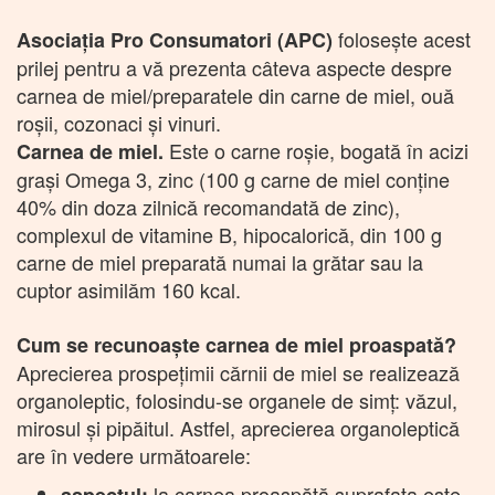
folosește acest
Asociația Pro Consumatori (APC)
prilej pentru a vă prezenta câteva aspecte despre
carnea de miel/preparatele din carne de miel, ouă
roșii, cozonaci și vinuri.
Este o carne roșie, bogată în acizi
Carnea de miel.
grași Omega 3, zinc (100 g carne de miel conține
40% din doza zilnică recomandată de zinc),
complexul de vitamine B, hipocalorică, din 100 g
carne de miel preparată numai la grătar sau la
cuptor asimilăm 160 kcal.
Cum se recunoaște carnea de miel proaspată?
Aprecierea prospețimii cărnii de miel se realizează
organoleptic, folosindu-se organele de simț: văzul,
mirosul și pipăitul. Astfel, aprecierea organoleptică
are în vedere următoarele:
la carnea proaspătă suprafața este
aspectul: