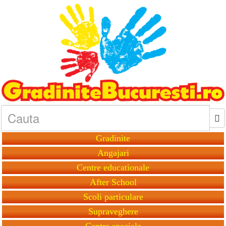
Gradinite
Angajari
Centre educationale
After School
Scoli particulare
Supraveghere
Centre speciale