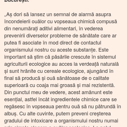
„Aş dori să lansez un semnal de alarmă asupra
încondeierii ouălor cu vopseaua chimică compusă
din nenumăraţi aditivi alimentari, în vederea
prevenirii diverselor probleme de sănătate care ar
putea fi asociate în mod direct de contactul
organismului nostru cu aceste substanţe. Este
important să ştim că păsările crescute în sistemul
agriculturii ecologice au acces la verdeaţă naturală
şi sunt hrănite cu cereale ecologice, ajungând în
final să producă şi ouă sănătoase de o calitate
superioară cu coaja mai groasă şi mai rezistentă.
Din punctul meu de vedere, acest amănunt este
esenţial, astfel încât ingredientele chimice care se
regăsesc în vopseaua pentru ouă să nu pătrundă în
albuş. Cu alte cuvinte, putem preveni creşterea
gradului de intoxicare a organismului nostru numai