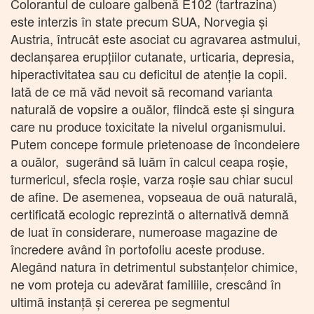
Colorantul de culoare galbenă E102 (tartrazina)
este interzis în state precum SUA, Norvegia şi
Austria, întrucât este asociat cu agravarea astmului,
declanşarea erupţiilor cutanate, urticaria, depresia,
hiperactivitatea sau cu deficitul de atenţie la copii.
Iată de ce mă văd nevoit să recomand varianta
naturală de vopsire a ouălor, fiindcă este şi singura
care nu produce toxicitate la nivelul organismului.
Putem concepe formule prietenoase de încondeiere
a ouălor, sugerând să luăm în calcul ceapa roşie,
turmericul, sfecla roşie, varza roşie sau chiar sucul
de afine. De asemenea, vopseaua de ouă naturală,
certificată ecologic reprezintă o alternativă demnă
de luat în considerare, numeroase magazine de
încredere având în portofoliu aceste produse.
Alegând natura în detrimentul substanţelor chimice,
ne vom proteja cu adevărat familiile, crescând în
ultimă instanţă şi cererea pe segmentul