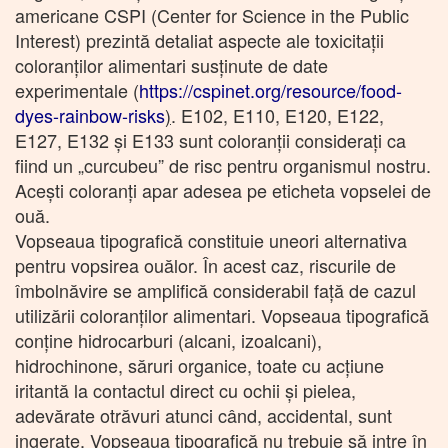
americane CSPI (Center for Science in the Public
Interest) prezintă detaliat aspecte ale toxicitații
coloranților alimentari susținute de date
experimentale (
https://cspinet.org/resource/food-
dyes-rainbow-risks
)
. E102, E110, E120, E122,
E127, E132 și E133 sunt coloranții considerați ca
fiind un „curcubeu” de risc pentru organismul nostru.
Acești coloranți apar adesea pe eticheta vopselei de
ouă.
Vopseaua tipografică constituie uneori alternativa
pentru vopsirea ouălor. În acest caz, riscurile de
îmbolnăvire se amplifică considerabil față de cazul
utilizării coloranților alimentari. Vopseaua tipografică
conține hidrocarburi (alcani, izoalcani),
hidrochinone, săruri organice, toate cu acțiune
iritantă la contactul direct cu ochii și pielea,
adevărate otrăvuri atunci când, accidental, sunt
ingerate. Vopseaua tipografică nu trebuie să intre în