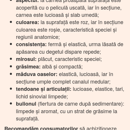
acoperită cu o peliculă uscată, iar în secțiune,
carnea este lucioasă și slab umedă;
la suprafață este roz, iar în secțiune
culoarea:
culoarea este roșie, caracteristică speciei și
regiunii anatomice;
fermă și elastică, urma lăsată de
consistența:
apăsarea cu degetul dispare repede;
plăcut, caracteristic speciei;
mirosul:
albă și compactă;
grăsimea:
elastică, lucioasă, iar în
măduva oaselor:
secțiune umple complet canalul medular;
lucioase, elastice, tari,
tendoane și articulații:
lichid sinovial limpede;
(fiertura de carne după sedimentare):
bulionul
limpede și aromat, cu un strat de grăsime la
suprafață.
să achiziționeze
Recomandăm consumatorilor