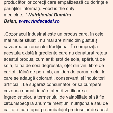
producătorilor corecţi care empatizează cu dorinţele
părinţilor informaţi. Food is the only
medicine...”
Nutriţionist Dumitru
Balan,
www.vindecadai.ro
„Cozonacul industrial este un produs care, în cele
mai multe situații, nu mai are nimic din gustul și
savoarea cozonacului tradițional. În compoziția
acestuia există ingrediente care au denaturat rețeta
acestui produs, cum ar fi: șrot de soia, spărtură de
soia, făină de soia degresată, oțet din vin, fibre de
cartofi, făină de porumb, amidon de porumb etc, la
care se adaugă coloranți, conservanți și îndulcitori
artificiali. Le sugerez consumatorilor să cumpere
cozonac numai după o atentă verificare a
ingredientelor, a termenului de valabilitate și să fie
circumspecți la anumite mențiuni nutriționale sau de
calitate, care apar pe ambalajul produselor de acest