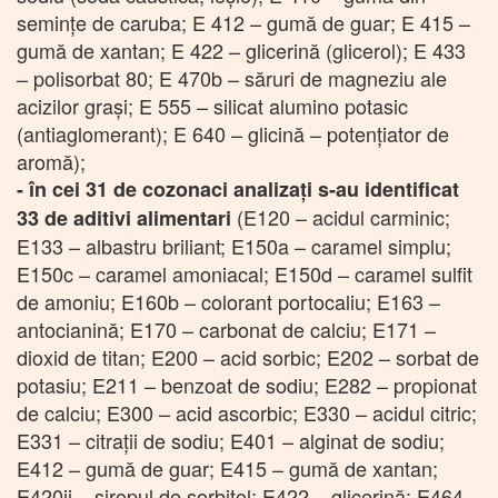
semințe de caruba; E 412 – gumă de guar; E 415 –
gumă de xantan; E 422 – glicerină (glicerol); E 433
– polisorbat 80; E 470b – săruri de magneziu ale
acizilor grași; E 555 – silicat alumino potasic
(antiaglomerant); E 640 – glicină – potențiator de
aromă);
-
în cei 31 de cozonaci analizați s-au identificat
(E120 – acidul carminic;
33 de aditivi alimentari
E133 – albastru briliant; E150a – caramel simplu;
E150c – caramel amoniacal; E150d – caramel sulfit
de amoniu; E160b – colorant portocaliu; E163 –
antocianină; E170 – carbonat de calciu; E171 –
dioxid de titan; E200 – acid sorbic; E202 – sorbat de
potasiu; E211 – benzoat de sodiu; E282 – propionat
de calciu; E300 – acid ascorbic; E330 – acidul citric;
E331 – citraţii de sodiu; E401 – alginat de sodiu;
E412 – gumă de guar; E415 – gumă de xantan;
E420ii – siropul de sorbitol; E422 – glicerină; E464 –