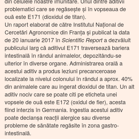
din celulele noastre imunitare. Unul dintre aditivii
problematici care se regăseşte şi în vopseaua de
ouă este E171 (dioxidul de titan).
Un raport elaborat de către Institutul Naţional de
Cercetări Agronomice din Franţa şi publicat la data
de 20 ianuarie 2017 în
a dezvăluit
Scientific Report
publicului larg că aditivul E171 traversează bariera
intestinală în rândul animalelor, depozitându-se
ulterior în diverse organe. Administrarea orală a
acestui aditiv a produs leziuni precanceroase
localizate la nivelul colonului în rândul a aprox. 40%
din animalele care au ingerat dioxidul de titan. Un alt
aditiv nociv care se poate citi pe eticheta unei
vopsele de ouă este E172 (oxidul de fier), acesta
fiind interzis în Germania. Ingestia acestui aditiv
poate declanşa reacţii alergice sau diverse
probleme de sănătate regăsite în zona gastro-
intestinală.