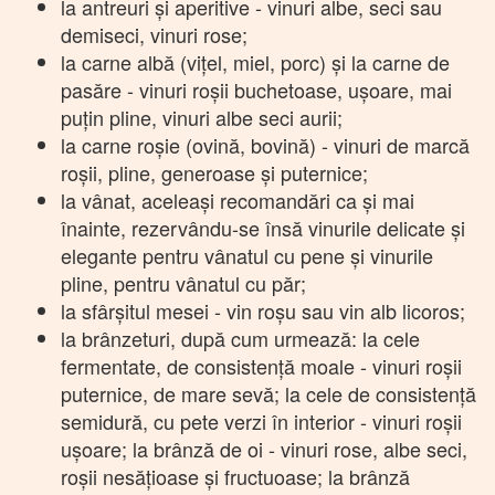
la antreuri şi aperitive - vinuri albe, seci sau
demiseci, vinuri rose;
la carne albă (viţel, miel, porc) şi la carne de
pasăre - vinuri roşii buchetoase, uşoare, mai
puţin pline, vinuri albe seci aurii;
la carne roşie (ovină, bovină) - vinuri de marcă
roşii, pline, generoase şi puternice;
la vânat, aceleaşi recomandări ca şi mai
înainte, rezervându-se însă vinurile delicate şi
elegante pentru vânatul cu pene şi vinurile
pline, pentru vânatul cu păr;
la sfârşitul mesei - vin roşu sau vin alb licoros;
la brânzeturi, după cum urmează: la cele
fermentate, de consistenţă moale - vinuri roşii
puternice, de mare sevă; la cele de consistenţă
semidură, cu pete verzi în interior - vinuri roşii
uşoare; la brânză de oi - vinuri rose, albe seci,
roşii nesăţioase şi fructuoase; la brânză