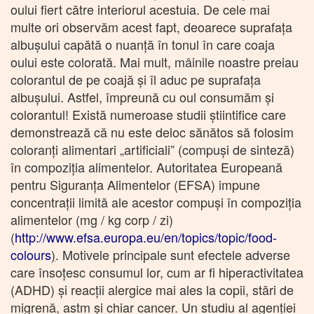
oului fiert către interiorul acestuia. De cele mai
multe ori observăm acest fapt, deoarece suprafața
albușului capătă o nuanță în tonul în care coaja
oului este colorată. Mai mult, mâinile noastre preiau
colorantul de pe coajă și îl aduc pe suprafața
albușului. Astfel, împreună cu oul consumăm și
colorantul! Există numeroase studii știintifice care
demonstrează că nu este deloc sănătos să folosim
coloranți alimentari „artificiali” (compuși de sinteză)
în compoziția alimentelor. Autoritatea Europeană
pentru Siguranța Alimentelor (EFSA) impune
concentrații limită ale acestor compuși în compoziția
alimentelor (mg / kg corp / zi)
(
http://www.efsa.europa.eu/en/topics/topic/food-
colours
)
. Motivele principale sunt efectele adverse
care însoțesc consumul lor, cum ar fi hiperactivitatea
(ADHD) și reacții alergice mai ales la copii, stări de
migrenă, astm și chiar cancer. Un studiu al agenției