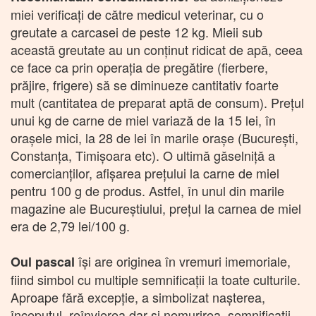
miei verificați de către medicul veterinar, cu o
greutate a carcasei de peste 12 kg. Mieii sub
această greutate au un conținut ridicat de apă, ceea
ce face ca prin operația de pregătire (fierbere,
prăjire, frigere) să se diminueze cantitativ foarte
mult (cantitatea de preparat aptă de consum). Prețul
unui kg de carne de miel variază de la 15 lei, în
orașele mici, la 28 de lei în marile orașe (București,
Constanța, Timișoara etc). O ultimă găselniță a
comercianților, afișarea prețului la carne de miel
pentru 100 g de produs. Astfel, în unul din marile
magazine ale Bucureștiului, prețul la carnea de miel
era de 2,79 lei/100 g.
își are originea în vremuri imemoriale,
Oul pascal
fiind simbol cu multiple semnificații la toate culturile.
Aproape fără excepție, a simbolizat nașterea,
începutul, reînvierea dar și nemurirea, semnificații