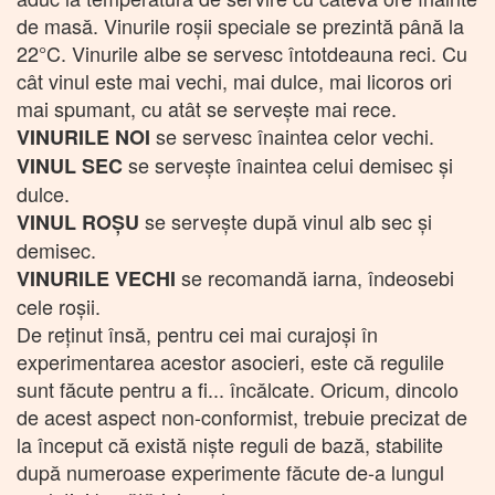
de masă. Vinurile roşii speciale se prezintă până la
22°C. Vinurile albe se servesc întotdeauna reci. Cu
cât vinul este mai vechi, mai dulce, mai licoros ori
mai spumant, cu atât se serveşte mai rece.
se servesc înaintea celor vechi.
VINURILE NOI
se serveşte înaintea celui demisec şi
VINUL SEC
dulce.
se serveşte după vinul alb sec şi
VINUL ROŞU
demisec.
se recomandă iarna, îndeosebi
VINURILE VECHI
cele roşii.
De reținut însă, pentru cei mai curajoşi în
experimentarea acestor asocieri, este că regulile
sunt făcute pentru a fi... încălcate. Oricum, dincolo
de acest aspect non-conformist, trebuie precizat de
la început că există niște reguli de bază, stabilite
după numeroase experimente făcute de-a lungul