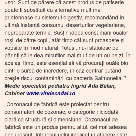
uşor. Sunt de părere că acest produs de patiserie
poate fi substituit cu alternative mult mai
prietenoase cu sistemul digestiv, recomandând în
ultimă instanţă consumul deserturilor vegetariene,
nepreparate termic. Susţin ideea consumării ouălor
roşii de către copii, atât timp cât sunt proaspete şi
vopsite în mod natural. Totuşi, nu-i sfătuiesc pe
părinţi să le dea micuţilor mai mult de un ou pe zi. În
acelaşi timp, este esenţial să vă procuraţi ouăle bio
dintr-o sursă de încredere, în caz contrar putând
creşte riscul contaminării cu bacteria Salmonella.
"
Medic specialist pediatru Ingrid Ada Bălan,
Cabinet
www.vindecadai.ro
„Cozonacul de fabrică este proiectat pentru...
consumatorii de cozonac, o categorie niciodată
clară ca structură și dimensiune. Cozonacul de
fabrică este un produs pentru altul, cel mai adesea
necunoscut. Interesul celui implicat în afacere este