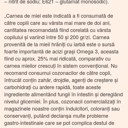
– nitrit de sodiu; E621 – glutamat monosodic).
„Carnea de miel este indicată a fi consumată de
către copiii care au vârsta mai mare de doi ani,
cantitatea recomandată fiind corelată cu vârsta
copilului şi variind între 50 şi 200 gr/zi. Carnea
provenită de la mieii hrăniţi cu iarbă este o sursă
foarte importantă de acizi graşi Omega 3, aceasta
fiind cu aprox. 25% mai ridicată, comparativ cu
carnea mieilor crescuţi în sistem convenţional. Nu
recomand consumul cozonacilor de către copii,
întrucât conţin zahăr, drojdie, agenţi de creştere şi
carbohidraţi cu ardere rapidă, toate aceste
ingrediente alimentând fungii în intestin şi dereglând
nivelul glicemiei. În plus, cozonacii comercializaţi în
magazinele noastre conţin îndulcitori, coloranţi sau
conservanţi, putând declanşa multe probleme
gastro-intestinale care se pot complica destul de