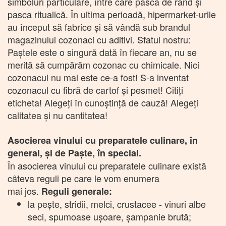
simboluri particulare, între care pasca de rând și
pasca ritualică. În ultima perioadă, hipermarket-urile
au început să fabrice și să vândă sub brandul
magazinului cozonaci cu aditivi. Sfatul nostru:
Paștele este o singură dată în fiecare an, nu se
merită să cumpărăm cozonac cu chimicale. Nici
cozonacul nu mai este ce-a fost! S-a inventat
cozonacul cu fibră de cartof și pesmet! Citiți
eticheta! Alegeți în cunoștință de cauză! Alegeți
calitatea și nu cantitatea!
Asocierea vinului cu preparatele culinare, în
general, şi de Paşte, în special.
În asocierea vinului cu preparatele culinare există
câteva reguli pe care le vom enumera
mai jos.
Reguli generale:
la peşte, stridii, melci, crustacee - vinuri albe
seci, spumoase uşoare, şampanie brută;