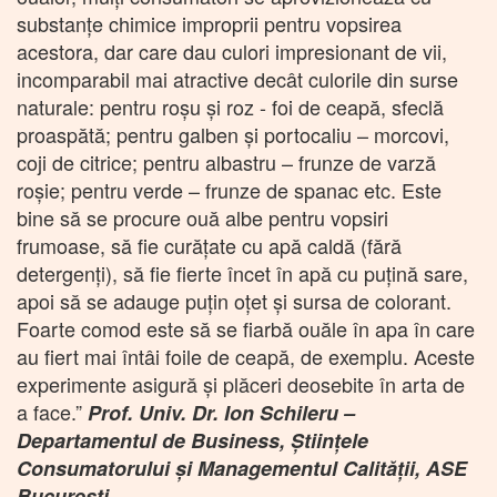
substanțe chimice improprii pentru vopsirea
acestora, dar care dau culori impresionant de vii,
incomparabil mai atractive decât culorile din surse
naturale: pentru roșu și roz - foi de ceapă, sfeclă
proaspătă; pentru galben și portocaliu – morcovi,
coji de citrice; pentru albastru – frunze de varză
roșie; pentru verde – frunze de spanac etc. Este
bine să se procure ouă albe pentru vopsiri
frumoase, să fie curățate cu apă caldă (fără
detergenți), să fie fierte încet în apă cu puțină sare,
apoi să se adauge puțin oțet și sursa de colorant.
Foarte comod este să se fiarbă ouăle în apa în care
au fiert mai întâi foile de ceapă, de exemplu. Aceste
experimente asigură și plăceri deosebite în arta de
a face.”
Prof. Univ. Dr. Ion Schileru –
Departamentul de Business, Științele
Consumatorului și Managementul Calității, ASE
București.