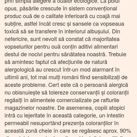
prin simpla alegere a ouălor ecologice. La polul
opus, păsările crescute în sistem convenţional
produc ouă de o calitate inferioară cu coajă mai
subţire, astfel încât cresc şi sansele ca vopseaua
toxică să se transfere în interiorul albuşului. Din
nefericire, sunt nevoit să constat că majoritatea
vopselurilor pentru ouă conţin aditivi alimentari
destul de nocivi pentru sănătatea noastră. Trebuie
să amintesc faptul că afecţiunile de natură
alergologică au crescut într-un mod alarmant în
ultimii ani, tot mai mulţi români fiind sensibilizaţi de
aceste probleme. Cert este că o persoană alergică
nu obisnuieşte să tolereze conservanţii şi coloranţii
regăsiţi în alimentele comercializate pe rafturile
magazinelor noastre. De asemenea, copiii atopici
intră cu lejeritate în această categorie, un intestin
permeabil nesuportând prezenţa coloranţilor în
această zonă cheie în care se regăsesc aprox. 90%