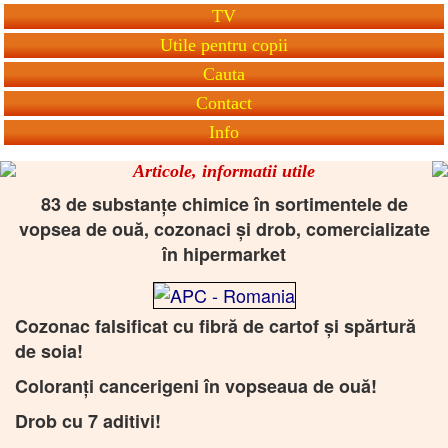
TV
Utile pentru copii
Cauta
Contact
Info
Articole, informatii utile
83 de substanțe chimice în sortimentele de
vopsea de ouă, cozonaci și drob, comercializate
în hipermarket
Cozonac falsificat cu fibră de cartof și spărtură
de soia!
Coloranți cancerigeni în vopseaua de ouă!
Drob cu 7 aditivi!