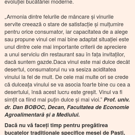
evoluției bucătăriei moderne.
„Armonia dintre felurile de mâncare şi vinurile
servite creează o stare de satisfacţie şi mulţumire
pentru orice consumator, iar capacitatea de a alege
sau propune vinul cel mai bine adaptat situaţiei este
unul dintre cele mai importante criterii de apreciere
a unui serviciu din restaurant sau în faţa invitaţilor,
dacă suntem gazde.Daca vinul este mai dulce decât
desertul, consumatorul nu va sesiza aciditatea
vinului la fel de mult. De cele mai multe ori se crede
că dulceaţa vinului se va asocia foarte bine cu cea a
desertului, însă acest lucru este greşit. Vinul va fi
simțit ca fiind mai puţin dulce şi mai vioi.”
Prof. univ.
dr. Dan BOBOC, Decan, Facultatea de Economie
Agroalimentară și a Mediului.
Dacă nu vă faceți timp pentru pregătirea
bucatelor tradiționale specifice mesei de Paști,