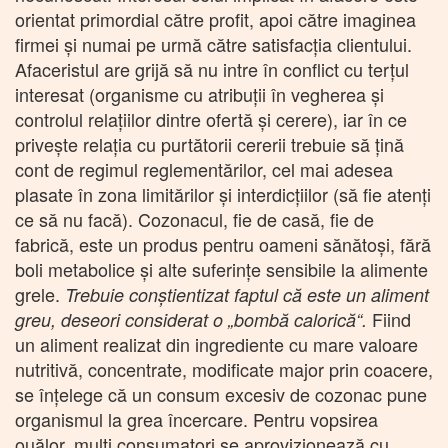
orientat primordial către profit, apoi către imaginea
firmei și numai pe urmă către satisfacția clientului.
Afaceristul are grijă să nu intre în conflict cu terțul
interesat (organisme cu atribuții în vegherea și
controlul relațiilor dintre ofertă și cerere), iar în ce
privește relația cu purtătorii cererii trebuie să țină
cont de regimul reglementărilor, cel mai adesea
plasate în zona limitărilor și interdicțiilor (să fie atenți
ce să nu facă). Cozonacul, fie de casă, fie de
fabrică, este un produs pentru oameni sănătoși, fără
boli metabolice și alte suferințe sensibile la alimente
grele.
Trebuie conștientizat faptul că este un aliment
Fiind
greu, deseori considerat o „bombă calorică“.
un aliment realizat din ingrediente cu mare valoare
nutritivă, concentrate, modificate major prin coacere,
se înțelege că un consum excesiv de cozonac pune
organismul la grea încercare. Pentru vopsirea
ouălor, mulți consumatori se aprovizionează cu