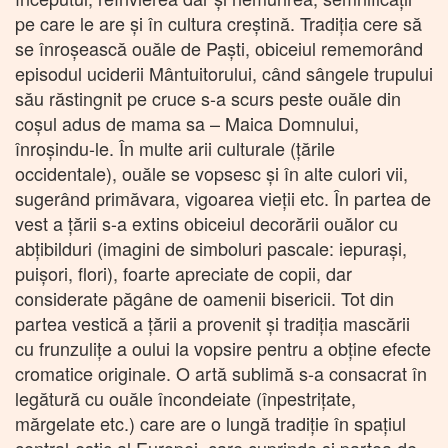
pe care le are și în cultura creștină. Tradiția cere să
se înroșească ouăle de Paști, obiceiul rememorând
episodul uciderii Mântuitorului, când sângele trupului
său răstingnit pe cruce s-a scurs peste ouăle din
coșul adus de mama sa – Maica Domnului,
înroșindu-le. În multe arii culturale (țările
occidentale), ouăle se vopsesc și în alte culori vii,
sugerând primăvara, vigoarea vieții etc. În partea de
vest a țării s-a extins obiceiul decorării ouălor cu
abțibilduri (imagini de simboluri pascale: iepurași,
puișori, flori), foarte apreciate de copii, dar
considerate păgâne de oamenii bisericii. Tot din
partea vestică a țării a provenit și tradiția mascării
cu frunzulițe a oului la vopsire pentru a obține efecte
cromatice originale. O artă sublimă s-a consacrat în
legătură cu ouăle încondeiate (înpestrițate,
mărgelate etc.) care are o lungă tradiție în spațiul
central-estic al Europei, care cuprinde și partea de