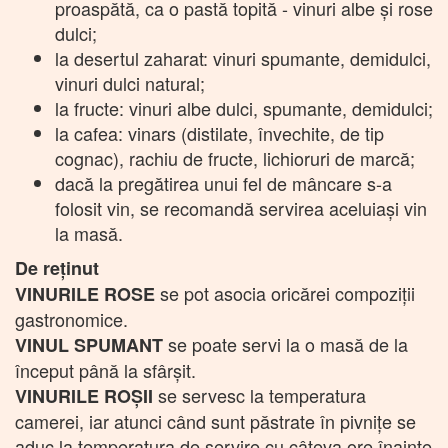
proaspătă, ca o pastă topită - vinuri albe şi rose
dulci;
la desertul zaharat: vinuri spumante, demidulci,
vinuri dulci natural;
la fructe: vinuri albe dulci, spumante, demidulci;
la cafea: vinars (distilate, învechite, de tip
cognac), rachiu de fructe, lichioruri de marcă;
dacă la pregătirea unui fel de mâncare s-a
folosit vin, se recomandă servirea aceluiaşi vin
la masă.
De reţinut
se pot asocia oricărei compoziţii
VINURILE ROSE
gastronomice.
se poate servi la o masă de la
VINUL SPUMANT
început până la sfârşit.
se servesc la temperatura
VINURILE ROŞII
camerei, iar atunci când sunt păstrate în pivniţe se
aduc la temperatura de servire cu câteva ore înainte