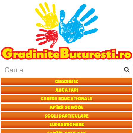
Gradinite
Angajari
Centre educationale
After School
Scoli particulare
Supraveghere