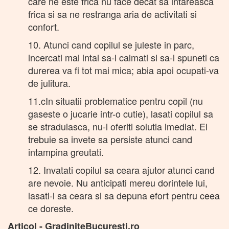
care ne este frica nu face decat sa intareasca
frica si sa ne restranga aria de activitati si
confort.
10. Atunci cand copilul se juleste in parc,
incercati mai intai sa-l calmati si sa-i spuneti ca
durerea va fi tot mai mica; abia apoi ocupati-va
de julitura.
11.cIn situatii problematice pentru copil (nu
gaseste o jucarie intr-o cutie), lasati copilul sa
se straduiasca, nu-i oferiti solutia imediat. El
trebuie sa invete sa persiste atunci cand
intampina greutati.
12. Invatati copilul sa ceara ajutor atunci cand
are nevoie. Nu anticipati mereu dorintele lui,
lasati-l sa ceara si sa depuna efort pentru ceea
ce doreste.
Articol - GradiniteBucuresti.ro