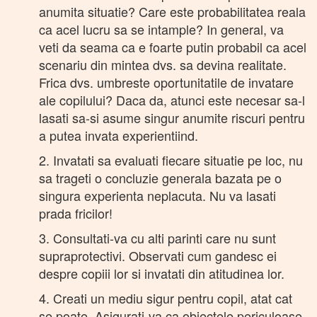
anumita situatie? Care este probabilitatea reala
ca acel lucru sa se intample? In general, va
veti da seama ca e foarte putin probabil ca acel
scenariu din mintea dvs. sa devina realitate.
Frica dvs. umbreste oportunitatile de invatare
ale copilului? Daca da, atunci este necesar sa-l
lasati sa-si asume singur anumite riscuri pentru
a putea invata experientiind.
2. Invatati sa evaluati fiecare situatie pe loc, nu
sa trageti o concluzie generala bazata pe o
singura experienta neplacuta. Nu va lasati
prada fricilor!
3. Consultati-va cu alti parinti care nu sunt
supraprotectivi. Observati cum gandesc ei
despre copiii lor si invatati din atitudinea lor.
4. Creati un mediu sigur pentru copil, atat cat
se poate. Asigurati-va ca obiectele periculoase