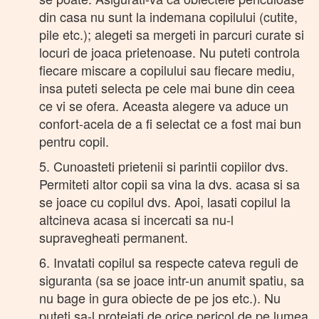
din casa nu sunt la indemana copilului (cutite,
pile etc.); alegeti sa mergeti in parcuri curate si
locuri de joaca prietenoase. Nu puteti controla
fiecare miscare a copilului sau fiecare mediu,
insa puteti selecta pe cele mai bune din ceea
ce vi se ofera. Aceasta alegere va aduce un
confort-acela de a fi selectat ce a fost mai bun
pentru copil.
5. Cunoasteti prietenii si parintii copiilor dvs.
Permiteti altor copii sa vina la dvs. acasa si sa
se joace cu copilul dvs. Apoi, lasati copilul la
altcineva acasa si incercati sa nu-l
supravegheati permanent.
6. Invatati copilul sa respecte cateva reguli de
siguranta (sa se joace intr-un anumit spatiu, sa
nu bage in gura obiecte de pe jos etc.). Nu
puteti sa-l protejati de orice pericol de pe lumea