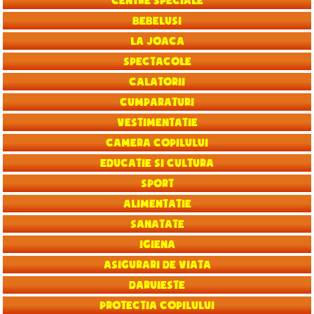
Centre speciale
Bebelusi
La joaca
Spectacole
Calatorii
Cumparaturi
Vestimentatie
Camera copilului
Educatie si Cultura
Sport
Alimentatie
Sanatate
Igiena
Asigurari de viata
Daruieste
Protectia copilului