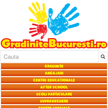
Gradinite
Angajari
Centre educationale
After School
Scoli particulare
Supraveghere