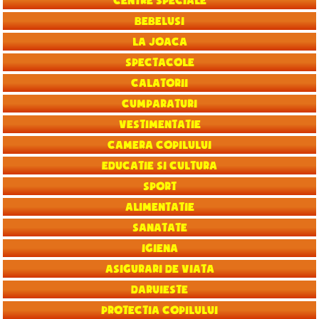
Centre speciale
Bebelusi
La joaca
Spectacole
Calatorii
Cumparaturi
Vestimentatie
Camera copilului
Educatie si Cultura
Sport
Alimentatie
Sanatate
Igiena
Asigurari de viata
Daruieste
Protectia copilului