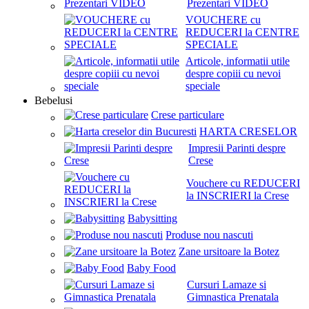
Prezentari VIDEO
VOUCHERE cu
REDUCERI la CENTRE
SPECIALE
Articole, informatii utile
despre copiii cu nevoi
speciale
Bebelusi
Crese particulare
HARTA CRESELOR
Impresii Parinti despre
Crese
Vouchere cu REDUCERI
la INSCRIERI la Crese
Babysitting
Produse nou nascuti
Zane ursitoare la Botez
Baby Food
Cursuri Lamaze si
Gimnastica Prenatala