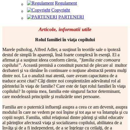
Regulament
Copyright
PARTENERI
Articole, informatii utile
Rolul familiei în viaţa copilului
Marele psiholog, Alfred Adler, a susţinut în teoriile sale o ipoteză
destul de simplă în aparenţă, însă foarte complexă în esenţă. El a
afirmat şi a susţinut ideea conform căreia
, ”familia este comoara
copilului”
. Această premisă a constituit punctul de plecare al multor
dezbateri şi va rămâne în continuare o noţiune abstractă pentru mulţi
dintre noi. La o analiză mai atentă, oare aveam capacitatea de a
traduce acest citat? Câţi dintre noi conştientizăm adevăratul rol al
părintelui în viaţa de familie? Care este de fapt rolul familiei în viaţa
copilului? In opinia mea, familia este singurul factor determinant,
care modelează principiile şi realizările unei persoane.
Familia are o puternică influenţă asupra a ceea ce am devenit, asupra
modului în care ne vedem pe noi înşine şi tot aşa se va întampla şi cu
copiii noştri. Familia, stilul relaţional dintre părinţi şi stilul educativ
al părinţilor afectează viaţa şi socializarea copilului, abilitatea de a
învăţa şi de a fi independent, de a se înţelege cu ceilalţi, de a