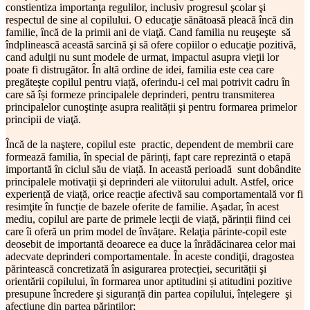
constientiza importanţa regulilor, inclusiv progresul şcolar şi
respectul de sine al copilului. O educaţie sănătoasă pleacă încă din
familie, încă de la primii ani de viaţă. Cand familia nu reuşeşte să
îndplinească această sarcină şi să ofere copiilor o educaţie pozitivă,
cand adulţii nu sunt modele de urmat, impactul asupra vieţii lor
poate fi distrugător. În altă ordine de idei, familia este cea care
pregăteşte copilul pentru viață, oferindu-i cel mai potrivit cadru în
care să își formeze principalele deprinderi, pentru transmiterea
principalelor cunoştinţe asupra realității şi pentru formarea primelor
principii de viaţă.
Încă de la naştere, copilul este practic, dependent de membrii care
formează familia, în special de părinți, fapt care reprezintă o etapă
importantă în ciclul său de viață. In această perioadă sunt dobândite
principalele motivaţii şi deprinderi ale viitorului adult. Astfel, orice
experiență de viață, orice reacție afectivă sau comportamentală vor fi
resimţite în funcție de bazele oferite de familie. Aşadar, în acest
mediu, copilul are parte de primele lecţii de viață, părinții fiind cei
care îi oferă un prim model de învățare. Relaţia părinte-copil este
deosebit de importantă deoarece ea duce la înrădăcinarea celor mai
adecvate deprinderi comportamentale. În aceste condiţii, dragostea
părintească concretizată în asigurarea protecției, securității şi
orientării copilului, în formarea unor aptitudini și atitudini pozitive
presupune încredere şi siguranță din partea copilului, înțelegere şi
afecţiune din partea părinților;