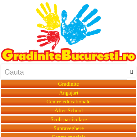
Gradinite
Angajari
Centre educationale
After School
Scoli particulare
Supraveghere
Centre speciale