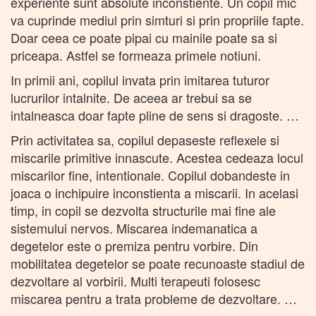
experiente sunt absolute inconstiente. Un copil mic
va cuprinde mediul prin simturi si prin propriile fapte.
Doar ceea ce poate pipai cu mainile poate sa si
priceapa. Astfel se formeaza primele notiuni.
In primii ani, copilul invata prin imitarea tuturor
lucrurilor intalnite. De aceea ar trebui sa se
intalneasca doar fapte pline de sens si dragoste. …
Prin activitatea sa, copilul depaseste reflexele si
miscarile primitive innascute. Acestea cedeaza locul
miscarilor fine, intentionale. Copilul dobandeste in
joaca o inchipuire inconstienta a miscarii. In acelasi
timp, in copil se dezvolta structurile mai fine ale
sistemului nervos. Miscarea indemanatica a
degetelor este o premiza pentru vorbire. Din
mobilitatea degetelor se poate recunoaste stadiul de
dezvoltare al vorbirii. Multi terapeuti folosesc
miscarea pentru a trata probleme de dezvoltare. …