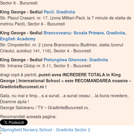
Sector 6 - Bucuresti
King George - Sediul
Pacii: Gradinita
Str. Piscul Crasani, nr. 17, (zona Militari-Pacii, la 7 minute de statia de
metrou Pacii), Sector 6 - Bucuresti
King George - Sediul
Brancoveanu: Scoala Primara, Gradinita,
English Academy
Str. Cimpoierilor, nr. 2 (zona Brancoveanu-Budimex, statia Izvorul
Crisului, autobuz 141, 116), Sector 4 - Bucuresti
King George - Sediul
Prelungirea Ghencea: Gradinita
Str. Intrarea Ciclop nr. 5-11, Sector 5 - Bucuresti
dragi copii & parinti,
puteti avea INCREDERE TOTALA in King
George | International School = este RECOMANDAREA noastra –
GradiniteBucuresti.ro !
Gata, nu mai e timp…s-a sunat…a sunat ceasu’…la buna revedere,
Doamne ajuta !
George Salcieanu / TV ~ GradiniteBucuresti.ro.
Recomandati aceasta pagina: