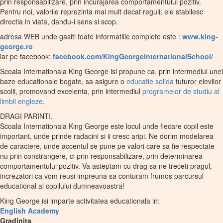
prin responsabilizare, prin incurajarea comportamentului pozitiv.
Pentru noi, valorile reprezinta mai mult decat reguli; ele stabilesc
directia in viata, dandu-i sens si scop.
adresa WEB unde gasiti toate informatiile complete este :
www.king-
george.ro
iar pe facebook:
facebook.com/KingGeorgeInternationalSchool/
Scoala Internationala King George isi propune ca, prin intermediul unei
baze educationale bogate, sa asigure o
educatie solida
tuturor elevilor
scolii, promovand excelenta, prin intermediul
programelor de studiu al
limbii engleze
.
DRAGI PARINTI,
Scoala Internationala King George este locul unde fiecare copil este
important, unde prinde radacini si ii cresc aripi. Ne dorim modelarea
de caractere, unde accentul se pune pe valori care sa fie respectate
nu prin constrangere, ci prin responsabilizare, prin determinarea
comportamentului pozitiv. Va asteptam cu drag sa ne treceti pragul,
increzatori ca vom reusi impreuna sa conturam frumos parcursul
educational al copilului dumneavoastra!
King George isi imparte activitatea educationala in:
English Academy
Gradinita