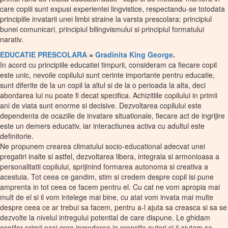
care copiii sunt expusi experientei lingvistice, respectandu-se totodata
principiile invatarii unei limbi straine la varsta prescolara: principiul
bunei comunicari, principiul bilingvismului si principiul formatului
narativ.
EDUCATIE PRESCOLARA
=
Gradinita King George
.
In acord cu principiile educatiei timpurii, consideram ca fiecare copil
este unic, nevoile copilului sunt cerinte importante pentru educatie,
sunt diferite de la un copil la altul si de la o perioada la alta, deci
abordarea lui nu poate fi decat specifica. Achizitiile copilului in primii
ani de viata sunt enorme si decisive. Dezvoltarea copilului este
dependenta de ocaziile de invatare situationale, fiecare act de ingrijire
este un demers educativ, iar interactiunea activa cu adultul este
definitorie.
Ne propunem crearea climatului socio-educational adecvat unei
pregatiri inalte si astfel, dezvoltarea libera, integrala si armonioasa a
personalitatii copilului, sprijinind formarea autonoma si creativa a
acestuia. Tot ceea ce gandim, stim si credem despre copil isi pune
amprenta in tot ceea ce facem pentru el. Cu cat ne vom apropia mai
mult de el si il vom intelege mai bine, cu atat vom invata mai multe
despre ceea ce ar trebui sa facem, pentru a-l ajuta sa creasca si sa se
dezvolte la nivelul intregului potential de care dispune. Le ghidam
copiilor primii pasi spre increderea in propriile puteri si ii ajutam sa