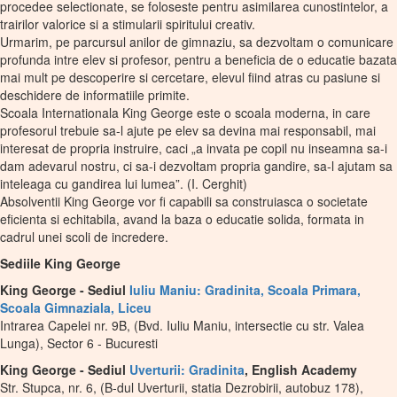
procedee selectionate, se foloseste pentru asimilarea cunostintelor, a
trairilor valorice si a stimularii spiritului creativ.
Urmarim, pe parcursul anilor de gimnaziu, sa dezvoltam o comunicare
profunda intre elev si profesor, pentru a beneficia de o educatie bazata
mai mult pe descoperire si cercetare, elevul fiind atras cu pasiune si
deschidere de informatiile primite.
Scoala Internationala King George este o scoala moderna, in care
profesorul trebuie sa-l ajute pe elev sa devina mai responsabil, mai
interesat de propria instruire, caci „a invata pe copil nu inseamna sa-i
dam adevarul nostru, ci sa-i dezvoltam propria gandire, sa-l ajutam sa
inteleaga cu gandirea lui lumea”. (I. Cerghit)
Absolventii King George vor fi capabili sa construiasca o societate
eficienta si echitabila, avand la baza o educatie solida, formata in
cadrul unei scoli de incredere.
Sediile King George
King George - Sediul
Iuliu Maniu: Gradinita, Scoala Primara,
Scoala Gimnaziala, Liceu
Intrarea Capelei nr. 9B, (Bvd. Iuliu Maniu, intersectie cu str. Valea
Lunga), Sector 6 - Bucuresti
King George - Sediul
Uverturii: Gradinita
, English Academy
Str. Stupca, nr. 6, (B-dul Uverturii, statia Dezrobirii, autobuz 178),