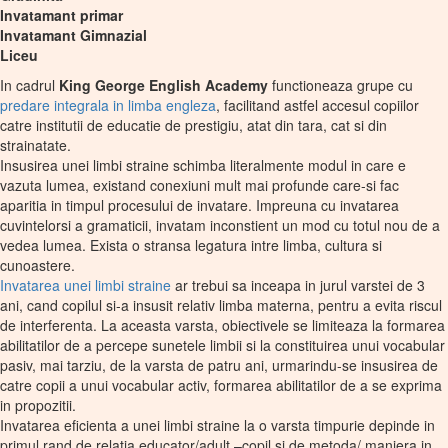
Invatamant primar
Invatamant Gimnazial
Liceu
In cadrul
King George English Academy
functioneaza grupe cu
predare integrala in limba engleza
, facilitand astfel accesul copiilor
catre institutii de educatie de prestigiu, atat din tara, cat si din
strainatate.
Insusirea unei limbi straine schimba literalmente modul in care e
vazuta lumea, existand conexiuni mult mai profunde care-si fac
aparitia in timpul procesului de invatare. Impreuna cu invatarea
cuvintelorsi a gramaticii, invatam inconstient un mod cu totul nou de a
vedea lumea. Exista o stransa legatura intre limba, cultura si
cunoastere.
Invatarea unei limbi straine
ar trebui sa inceapa in jurul varstei de 3
ani, cand copilul si-a insusit relativ limba materna, pentru a evita riscul
de interferenta. La aceasta varsta, obiectivele se limiteaza la formarea
abilitatilor de a percepe sunetele limbii si la constituirea unui vocabular
pasiv, mai tarziu, de la varsta de patru ani, urmarindu-se insusirea de
catre copii a unui vocabular activ, formarea abilitatilor de a se exprima
in propozitii.
Invatarea eficienta a unei limbi straine la o varsta timpurie depinde in
primul rand de relatia educator/adult –copil si de metoda/ maniera in