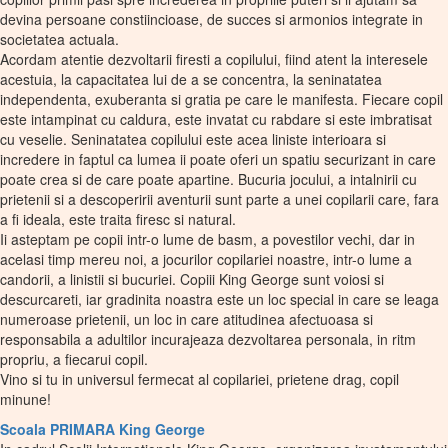
devina persoane constiincioase, de succes si armonios integrate in
societatea actuala.
Acordam atentie dezvoltarii firesti a copilului, fiind atent la interesele
acestuia, la capacitatea lui de a se concentra, la seninatatea
independenta, exuberanta si gratia pe care le manifesta. Fiecare copil
este intampinat cu caldura, este invatat cu rabdare si este imbratisat
cu veselie. Seninatatea copilului este acea liniste interioara si
incredere in faptul ca lumea ii poate oferi un spatiu securizant in care
poate crea si de care poate apartine. Bucuria jocului, a intalnirii cu
prietenii si a descoperirii aventurii sunt parte a unei copilarii care, fara
a fi ideala, este traita firesc si natural.
Ii asteptam pe copii intr-o lume de basm, a povestilor vechi, dar in
acelasi timp mereu noi, a jocurilor copilariei noastre, intr-o lume a
candorii, a linistii si bucuriei. Copiii King George sunt voiosi si
descurcareti, iar gradinita noastra este un loc special in care se leaga
numeroase prietenii, un loc in care atitudinea afectuoasa si
responsabila a adultilor incurajeaza dezvoltarea personala, in ritm
propriu, a fiecarui copil.
Vino si tu in universul fermecat al copilariei, prietene drag, copil
minune!
Scoala PRIMARA King George