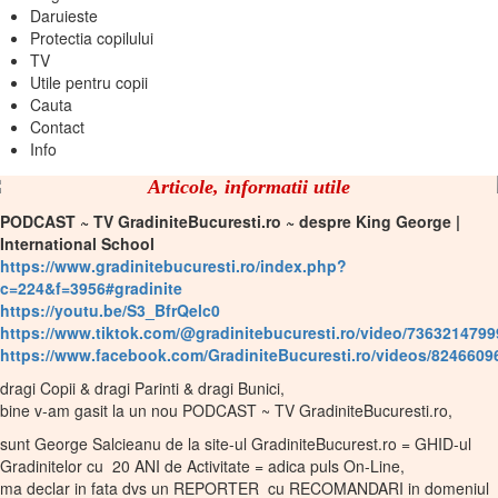
Daruieste
Protectia copilului
TV
Utile pentru copii
Cauta
Contact
Info
Articole, informatii utile
PODCAST ~ TV GradiniteBucuresti.ro ~ despre King George |
International School
https://www.gradinitebucuresti.ro/index.php?
c=224&f=3956#gradinite
https://youtu.be/S3_BfrQelc0
https://www.tiktok.com/@gradinitebucuresti.ro/video/736321479
https://www.facebook.com/GradiniteBucuresti.ro/videos/824660
dragi Copii & dragi Parinti & dragi Bunici,
bine v-am gasit la un nou PODCAST ~ TV GradiniteBucuresti.ro,
sunt George Salcieanu de la site-ul GradiniteBucurest.ro = GHID-ul
Gradinitelor cu 20 ANI de Activitate = adica puls On-Line,
ma declar in fata dvs un REPORTER cu RECOMANDARI in domeniul