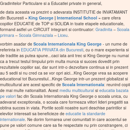
Gradinitelor Particulare si a Educatiei private in general,
de data aceasta va prezint o adevarata INSTITUTIE de INVATAMANT
din Bucuresti =
King George
|
International School
= care ofera
copiilor EDUCATIE de TOP si SOLIDA in toate etapele educationale,
formand astfel un CIRCUIT integrant si continuator:
Gradinita
–
Scoala
primara
–
Scoala Gimnaziala
–
Liceu
.
vorbim asadar de
Scoala Internationala King George
- un nume de
referinta in
EDUCATIA PRIVATA din Bucuresti
, cu o mare experienta si
de traditie as putea spune...caci iata anii trec si King George nu numai
ca a trecut testul timpului prin multa munca si succes dovedit prin
rezultatele copiilor sai, dar sunt intr-o dezvoltare continua si in prezent
au 5 sedii si nu cred ca se vor opri aici...King George vrea sa acopere
educational tot Bucurestiul...Kinge George intr-un prezent globalizat si
multicultural are acest specific de
Scoala Internationala
: reunind copii
de mai multe nationalitati. Acest
mediu multicultural
si
educatia bazata
pe valori
fac din Scoala Internationala King George o scoala unica, cu
adevarat exceptionala, o scoala care formeaza viitori lideri pregatiti sa
obtina succes in viata. Portile scolii noastre sunt deschise parintilor si
elevilor interesati sa beneficieze de
educatie la standarde
internationale
. Ne dorim formarea unei comunitati in care accentul se
pune pe valori comune care sa fie respectate nu prin constrangere, ci