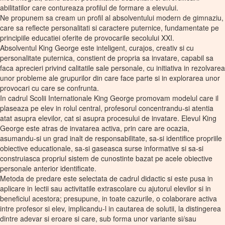
abilitatilor care contureaza profilul de formare a elevului.
Ne propunem sa cream un profil al absolventului modern de gimnaziu,
care sa reflecte personalitati si caractere puternice, fundamentate pe
principiile educatiei oferite de provocarile secolului XXI.
Absolventul King George este inteligent, curajos, creativ si cu
personalitate puternica, constient de propria sa invatare, capabil sa
faca aprecieri privind calitatile sale personale, cu initiativa in rezolvarea
unor probleme ale grupurilor din care face parte si in explorarea unor
provocari cu care se confrunta.
In cadrul Scolii Internationale King George promovam modelul care il
plaseaza pe elev in rolul central, profesorul concentrandu-si atentia
atat asupra elevilor, cat si asupra procesului de invatare. Elevul King
George este atras de invatarea activa, prin care are ocazia,
asumandu-si un grad inalt de responsabilitate, sa-si identifice propriile
obiective educationale, sa-si gaseasca surse informative si sa-si
construiasca propriul sistem de cunostinte bazat pe acele obiective
personale anterior identificate.
Metoda de predare este selectata de cadrul didactic si este pusa in
aplicare in lectii sau activitatile extrascolare cu ajutorul elevilor si in
beneficiul acestora; presupune, in toate cazurile, o colaborare activa
intre profesor si elev, implicandu-l in cautarea de solutii, la distingerea
dintre adevar si eroare si care, sub forma unor variante si/sau