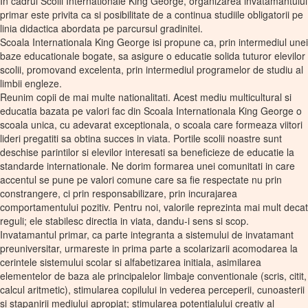
In cadrul Scolii Internationale King George, organizarea invatamantului
primar este privita ca si posibilitate de a continua studiile obligatorii pe
linia didactica abordata pe parcursul gradinitei.
Scoala Internationala King George isi propune ca, prin intermediul unei
baze educationale bogate, sa asigure o educatie solida tuturor elevilor
scolii, promovand excelenta, prin intermediul programelor de studiu al
limbii engleze.
Reunim copii de mai multe nationalitati. Acest mediu multicultural si
educatia bazata pe valori fac din Scoala Internationala King George o
scoala unica, cu adevarat exceptionala, o scoala care formeaza viitori
lideri pregatiti sa obtina succes in viata. Portile scolii noastre sunt
deschise parintilor si elevilor interesati sa beneficieze de educatie la
standarde internationale. Ne dorim formarea unei comunitati in care
accentul se pune pe valori comune care sa fie respectate nu prin
constrangere, ci prin responsabilizare, prin incurajarea
comportamentului pozitiv. Pentru noi, valorile reprezinta mai mult decat
reguli; ele stabilesc directia in viata, dandu-i sens si scop.
Invatamantul primar, ca parte integranta a sistemului de invatamant
preuniversitar, urmareste in prima parte a scolarizarii acomodarea la
cerintele sistemului scolar si alfabetizarea initiala, asimilarea
elementelor de baza ale principalelor limbaje conventionale (scris, citit,
calcul aritmetic), stimularea copilului in vederea perceperii, cunoasterii
si stapanirii mediului apropiat; stimularea potentialului creativ al