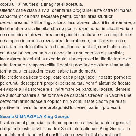
copilului, a intuitiei si a imaginatiei acestuia.
Ulterior, catre clasa a IV-a, orientarea programei este catre formarea
capacitatilor de baza necesare pentru continuarea studiilor,
dezvoltarea achizitiilor lingvistice si incurajarea folosirii limbii romane, a
limbii materne si a limbilor straine pentru exprimarea in situatii variate
de comunicare; dezvoltarea unei gandiri structurate si a competentei
de a aplica in practica rezolvarea de probleme; familiarizarea cu o
abordare pluridisciplinara a domeniilor cunoasterii; constituirea unui
set de valori consonante cu o societate democratica si pluralista;
incurajarea talentului, a experientei si a expresiei in diferite forme de
arta; formarea responsabilitatii pentru propria dezvoltare si sanatate;
formarea unei atitudini responsabile fata de mediu.
Noi credem ca fiecare copil care calca pragul scolii noastre porneste
pe drumul descoperirii propriei personalitati. Vom fi alaturi de fiecare
elev spre a-i da incredere si indrumare pe parcursul acestui demers
de autocunoastere si de formare de caracter. Credem in valorile unei
dezvoltari armonioase a copiilor intr-o comunitate cladita pe relatii
pozitive la nivelul tuturor protagonistilor: elevi, parinti, profesori.
Scoala GIMNAZIALA King George
Invatamantul gimnazial, parte componenta a invatamantului general
obligatoriu, este privit, in cadrul Scolii Internationale King George, in
mod integrat, dand astfel posibilitatea dezvoltarii si diversificarii