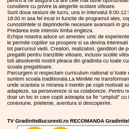
pentru a ne asigura ca are cele mai bune oportunitati p
consiliere cu privire la alegerile scolare viitoare.
Sunt doua sesiuni de lucru, una in intervalul 8:00-12:3
18:00 in asa fel incat in functie de programul ales, c
cunostiintele si deprinderile necesare avansarii in grup
Predarea este intensiv limba engleza.
Echipa noastra aduce un amestec unic de experiente, 
le permite copiilor sa prospere si sa devina interesati
tot parcursul vietii. Creatori, realizatori, ganditori de p
pregatiti pentru tranzitiile viitoare, inclusiv scolile v
toti absolventii nostrii pleaca din gradinita cu toate 
scoala pregatitoare.
Parcurgem si respectam curriculum national si toate 
suntem scoala traditionala.La MiniMe ne transformam s
unde scanteia si mirarea ii mentin pe copii motivati s
adapteze, sa persevereze si sa colaboreze. Pentru noi 
doar un loc in care copiii asteapta sa fie “umpluti” cu 
conexiune, prietenie, aventura si descoperire.
TV GradiniteBucuresti.ro RECOMANDA Gradinite