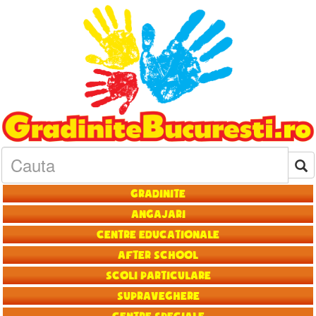
Gradinite
Angajari
Centre educationale
After School
Scoli particulare
Supraveghere