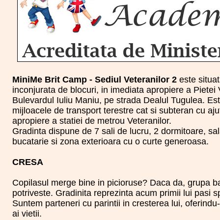
MiniMe Brit Camp - Sediul Veteranilor 2
este situata
inconjurata de blocuri, in imediata apropiere a Pietei 
Bulevardul Iuliu Maniu, pe strada Dealul Tugulea. Es
mijloacele de transport terestre cat si subteran cu aju
apropiere a statiei de metrou Veteranilor.
Gradinta dispune de 7 sali de lucru, 2 dormitoare, sa
bucatarie si zona exterioara cu o curte generoasa.
CRESA
Copilasul merge bine in picioruse? Daca da, grupa b
potriveste. Gradinita reprezinta acum primii lui pasi 
Suntem parteneri cu parintii in cresterea lui, oferindu-
ai vietii.