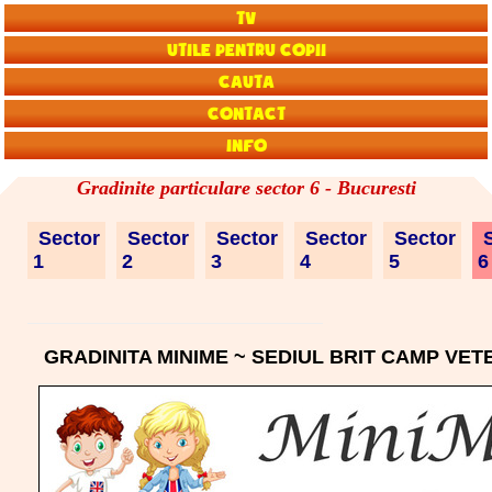
TV
Utile pentru copii
Cauta
Contact
Info
Gradinite particulare sector 6 - Bucuresti
Sector
Sector
Sector
Sector
Sector
S
1
2
3
4
5
GRADINITA MINIME ~ SEDIUL BRIT CAMP VET