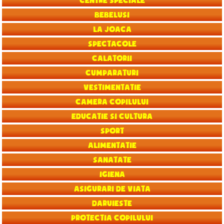
Centre speciale
Bebelusi
La joaca
Spectacole
Calatorii
Cumparaturi
Vestimentatie
Camera copilului
Educatie si Cultura
Sport
Alimentatie
Sanatate
Igiena
Asigurari de viata
Daruieste
Protectia copilului