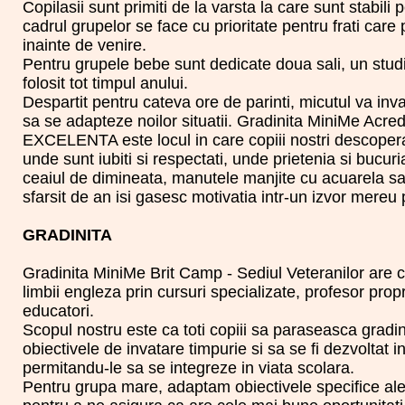
Copilasii sunt primiti de la varsta la care sunt stabili p
cadrul grupelor se face cu prioritate pentru frati care 
inainte de venire.
Pentru grupele bebe sunt dedicate doua sali, un studio
folosit tot timpul anului.
Despartit pentru cateva ore de parinti, micutul va inva
sa se adapteze noilor situatii. Gradinita MiniMe Acred
EXCELENTA este locul in care copiii nostri descopera 
unde sunt iubiti si respectati, unde prietenia si bucuria 
ceaiul de dimineata, manutele manjite cu acuarela sa
sfarsit de an isi gasesc motivatia intr-un izvor mereu
GRADINITA
Gradinita MiniMe Brit Camp - Sediul Veteranilor are c
limbii engleza prin cursuri specializate, profesor propr
educatori.
Scopul nostru este ca toti copiii sa paraseasca gradin
obiectivele de invatare timpurie si sa se fi dezvoltat 
permitandu-le sa se integreze in viata scolara.
Pentru grupa mare, adaptam obiectivele specifice al