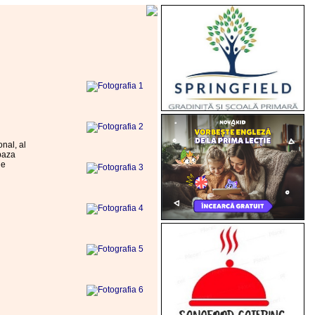
nal, al
 baza
de