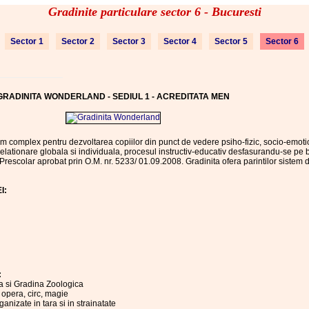
Gradinite particulare sector 6 - Bucuresti
Sector 1
Sector 2
Sector 3
Sector 4
Sector 5
Sector 6
GRADINITA WONDERLAND - SEDIUL 1 - ACREDITATA MEN
em complex pentru dezvoltarea copiilor din punct de vedere psiho-fizic, socio-emotio
e relationare globala si individuala, procesul instructiv-educativ desfasurandu-se pe
rescolar aprobat prin O.M. nr. 5233/ 01.09.2008. Gradinita ofera parintilor sistem 
I:
:
ca si Gradina Zoologica
 opera, circ, magie
ganizate in tara si in strainatate