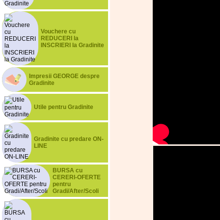
Vouchere cu
REDUCERI la
INSCRIERI la Gradinite
Impresii GEORGE despre
Gradinite
Utile pentru Gradinite
Gradinite cu predare ON-
LINE
BURSA cu
CERERI-OFERTE
pentru
Gradi/After/Scoli