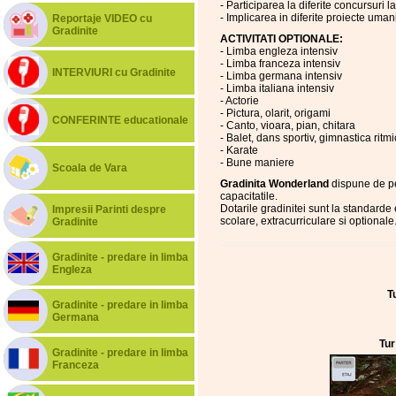
- Participarea la diferite concursuri l
- Implicarea in diferite proiecte uman
Reportaje VIDEO cu
Gradinite
ACTIVITATI OPTIONALE:
- Limba engleza intensiv
- Limba franceza intensiv
INTERVIURI cu Gradinite
- Limba germana intensiv
- Limba italiana intensiv
- Actorie
- Pictura, olarit, origami
CONFERINTE educationale
- Canto, vioara, pian, chitara
- Balet, dans sportiv, gimnastica ritm
- Karate
- Bune maniere
Scoala de Vara
Gradinita Wonderland
dispune de per
capacitatile.
Dotarile gradinitei sunt la standarde
Impresii Parinti despre
scolare, extracurriculare si optionale
Gradinite
Gradinite - predare in limba
Engleza
T
Gradinite - predare in limba
Germana
Tur
Gradinite - predare in limba
Franceza