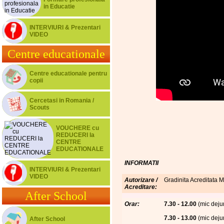
in Educatie
INTERVIURI & Prezentari
VIDEO
Centre educationale
Centre educationale pentru
copii
Cercetasi in Romania /
Scouts
VOUCHERE cu
REDUCERI la
CENTRE
EDUCATIONALE
INFORMATII
INTERVIURI & Prezentari
VIDEO
Autorizare /
Gradinita Acreditata M
Acreditare:
After School
Orar:
7.30 - 12.00
(mic dejun
7.30 - 13.00
(mic dejun
After School