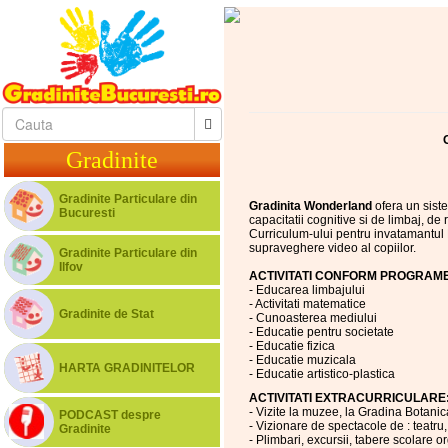
Gradinite
Gradinite Particulare din
Gradinita Wonderland
ofera un sist
Bucuresti
capacitatii cognitive si de limbaj, d
Curriculum-ului pentru invatamantul P
supraveghere video al copiilor.
Gradinite Particulare din
Ilfov
ACTIVITATI CONFORM PROGRAME
- Educarea limbajului
- Activitati matematice
Gradinite de Stat
- Cunoasterea mediului
- Educatie pentru societate
- Educatie fizica
- Educatie muzicala
HARTA GRADINITELOR
- Educatie artistico-plastica
ACTIVITATI EXTRACURRICULARE
- Vizite la muzee, la Gradina Botani
PODCAST despre
- Vizionare de spectacole de : teatru,
Gradinite
- Plimbari, excursii, tabere scolare or