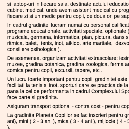
si laptop-uri in fiecare sala, destinate actului educat
cabinet medical, unde avem asistent medical cu prog
fiecare zi si un medic pentru copii, de doua ori pe 
In cadrul gradinitei lucram numai cu personal califica
programe educationale, activitati speciale, optionale
muzicala, germana, informatica, pian, pictura, dans s
ritmica, balet, tenis, inot, aikido, arte martiale, dezv
consiliere psihologica ).
De asemenea, organizam activitati extrascolare: iesiri 
muzee, gradina botanica, gradina zoologica, ferma a
comica pentru copii, excursii, tabere, etc .
Un lucru foarte important pentru copiii gradinitei este
facilitati la tenis si inot, sporturi care se practica de la
pana la cel de performanta in cadrul Complexului Spo
face parte si gradinita.
Asiguram transport optional - contra cost - pentru copi
La gradinita Planeta Copiilor se fac inscrieri pentru g
ani), mini ( 2 - 3 ani ), mica ( 3 - 4 ani ), mijlocie ( 4 -
).