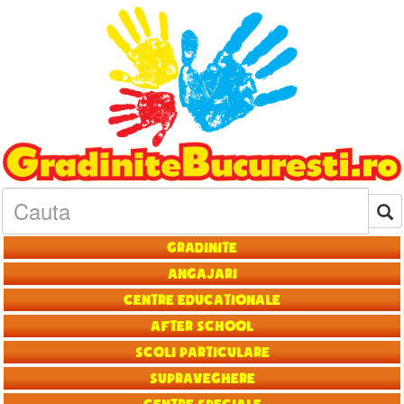
Gradinite
Angajari
Centre educationale
After School
Scoli particulare
Supraveghere