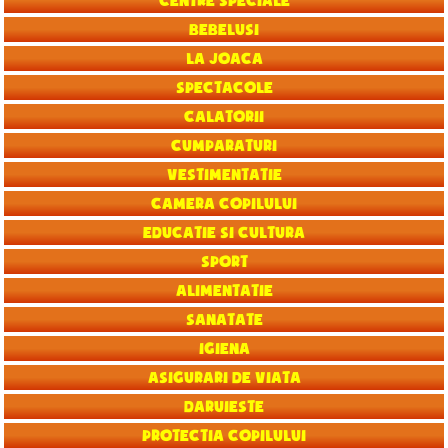
Centre speciale
Bebelusi
La joaca
Spectacole
Calatorii
Cumparaturi
Vestimentatie
Camera copilului
Educatie si Cultura
Sport
Alimentatie
Sanatate
Igiena
Asigurari de viata
Daruieste
Protectia copilului