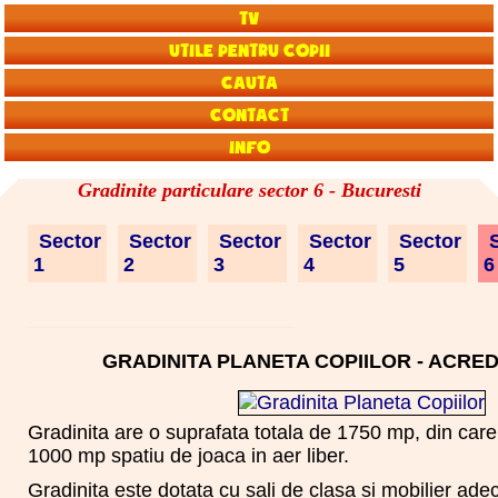
TV
Utile pentru copii
Cauta
Contact
Info
Gradinite particulare sector 6 - Bucuresti
Sector
Sector
Sector
Sector
Sector
S
1
2
3
4
5
GRADINITA PLANETA COPIILOR - ACREDI
Gradinita are o suprafata totala de 1750 mp, din care
1000 mp spatiu de joaca in aer liber.
Gradinita este dotata cu sali de clasa si mobilier ade