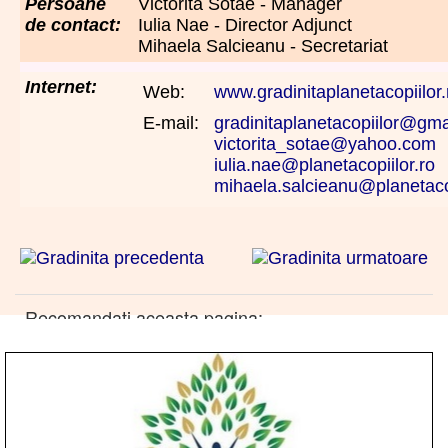
Persoane
Victorita Sotae - Manager
de contact:
Iulia Nae - Director Adjunct
Mihaela Salcieanu - Secretariat
Internet:
Web:
www.gradinitaplanetacopiilor.
E-mail:
gradinitaplanetacopiilor@gm
victorita_sotae@yahoo.com
iulia.nae@planetacopiilor.ro
mihaela.salcieanu@planetacop
Recomandati aceasta pagina: