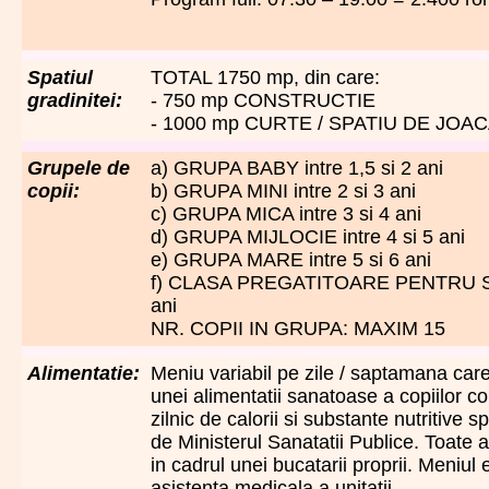
Spatiul
TOTAL 1750 mp, din care:
gradinitei:
- 750 mp CONSTRUCTIE
- 1000 mp CURTE / SPATIU DE JOA
Grupele de
a) GRUPA BABY intre 1,5 si 2 ani
copii:
b) GRUPA MINI intre 2 si 3 ani
c) GRUPA MICA intre 3 si 4 ani
d) GRUPA MIJLOCIE intre 4 si 5 ani
e) GRUPA MARE intre 5 si 6 ani
f) CLASA PREGATITOARE PENTRU SCO
ani
NR. COPII IN GRUPA: MAXIM 15
Alimentatie:
Meniu variabil pe zile / saptamana car
unei alimentatii sanatoase a copiilor c
zilnic de calorii si substante nutritive sp
de Ministerul Sanatatii Publice. Toate 
in cadrul unei bucatarii proprii. Meniul 
asistenta medicala a unitatii.