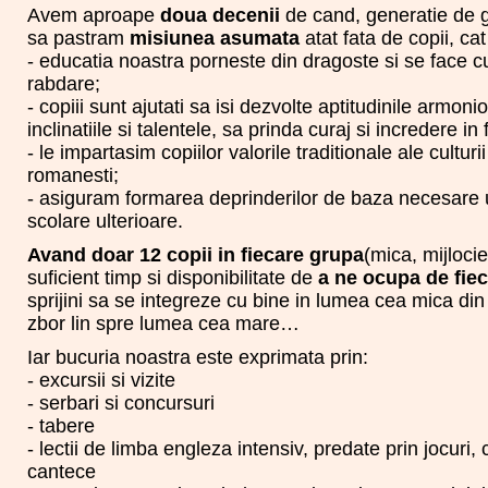
Avem aproape
doua decenii
de cand, generatie de g
sa pastram
misiunea asumata
atat fata de copii, cat 
- educatia noastra porneste din dragoste si se face cu
rabdare;
- copiii sunt ajutati sa isi dezvolte aptitudinile armon
inclinatiile si talentele, sa prinda curaj si incredere in 
- le impartasim copiilor valorile traditionale ale culturii s
romanesti;
- asiguram formarea deprinderilor de baza necesare u
scolare ulterioare.
Avand doar 12 copii in fiecare grupa
(mica, mijloci
suficient timp si disponibilitate de
a ne ocupa de fiec
sprijini sa se integreze cu bine in lumea cea mica din
zbor lin spre lumea cea mare…
Iar bucuria noastra este exprimata prin:
- excursii si vizite
- serbari si concursuri
- tabere
- lectii de limba engleza intensiv, predate prin jocuri, 
cantece