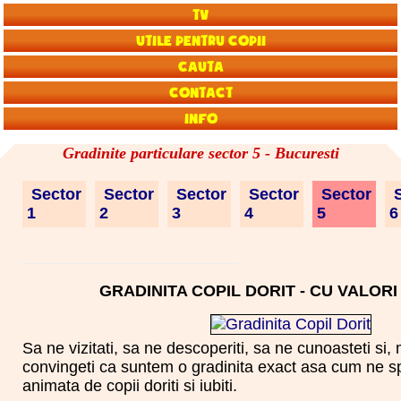
TV
Utile pentru copii
Cauta
Contact
Info
Gradinite particulare sector 5 - Bucuresti
Sector
Sector
Sector
Sector
Sector
S
1
2
3
4
5
GRADINITA COPIL DORIT - CU VALORI
Sa ne vizitati, sa ne descoperiti, sa ne cunoasteti si,
convingeti ca suntem o gradinita exact asa cum ne 
animata de copii doriti si iubiti.