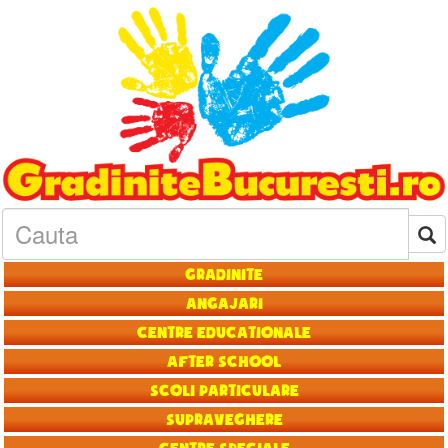
Gradinite
Angajari
Centre educationale
After School
Scoli particulare
Supraveghere