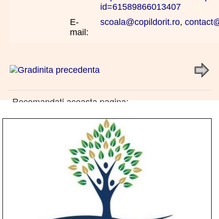
id=61589866013407
E-
scoala@copildorit.ro
,
contact@
mail:
Recomandati aceasta pagina: