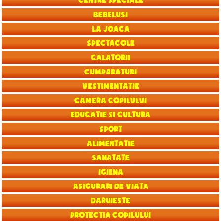
Centre speciale
Bebelusi
La joaca
Spectacole
Calatorii
Cumparaturi
Vestimentatie
Camera copilului
Educatie si Cultura
Sport
Alimentatie
Sanatate
Igiena
Asigurari de viata
Daruieste
Protectia copilului