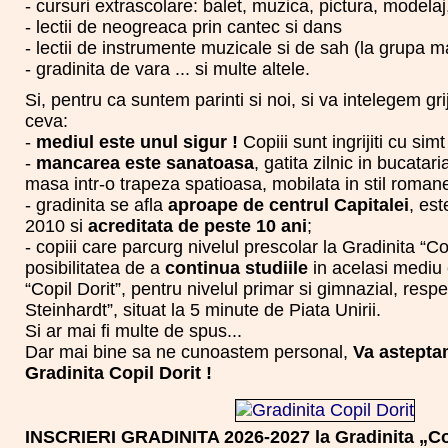
- cursuri extrascolare: balet, muzica, pictura, modelaj
- lectii de neogreaca prin cantec si dans
- lectii de instrumente muzicale si de sah (la grupa m
- gradinita de vara ... si multe altele.
Si, pentru ca suntem parinti si noi, si va intelegem gri
ceva:
-
mediul este unul sigur !
Copiii sunt ingrijiti cu si
-
mancarea este sanatoasa
, gatita zilnic in bucatari
masa intr-o trapeza spatioasa, mobilata in stil romane
- gradinita se afla
aproape de centrul Capitalei
, est
2010 si
acreditata de peste 10 ani
;
- copiii care parcurg nivelul prescolar la Gradinita “Co
posibilitatea de a
continua studiile
in acelasi mediu 
“Copil Dorit”, pentru nivelul primar si gimnazial, respe
Steinhardt”, situat la 5 minute de Piata Unirii.
Si ar mai fi multe de spus...
Dar mai bine sa ne cunoastem personal,
Va astepta
Gradinita Copil Dorit !
INSCRIERI GRADINITA 2026-2027 la Gradinita „Cop