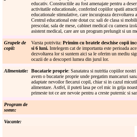
educativ. Constructiile au fost amenajate pentru a deser
activitatile educationale, conferind copiilor spatii atract
educationale stimulative, care incurajeaza dezvoltarea 
Centrul educational este dotat cu: sali de clasa si mobil
prescolar, sala de mese, cabinet medical cu camera izola
asistent medical, care are un program prelungit si un m
Grupele de
Varsta potrivita:
Primim cu bratele deschise copii in
copii:
si 6 luni.
Intelegem cat de importanta este perioada acea
dezvoltarea lor si suntem aici sa le oferim un mediu sigu
ocazii de a descoperi lumea din jurul lor.
Alimentatie:
Bucatarie proprie
: Sanatatea si nutritia copiilor nostr
avem o bucatarie proprie unde pregatim mancaruri sanat
adaptate nevoilor fiecarui copil, chiar si in cazul micuti
alimentare. Astfel, il puteti lasa pe cel mic in grija noas
primeste tot ce are nevoie pentru a creste puternic si sa
Program de
somn:
Vacante: