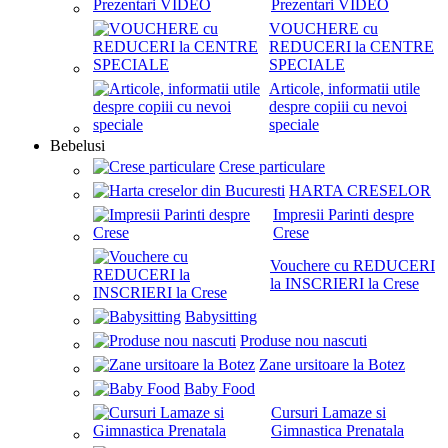
Prezentari VIDEO
VOUCHERE cu
REDUCERI la CENTRE
SPECIALE
Articole, informatii utile
despre copiii cu nevoi
speciale
Bebelusi
Crese particulare
HARTA CRESELOR
Impresii Parinti despre
Crese
Vouchere cu REDUCERI
la INSCRIERI la Crese
Babysitting
Produse nou nascuti
Zane ursitoare la Botez
Baby Food
Cursuri Lamaze si
Gimnastica Prenatala