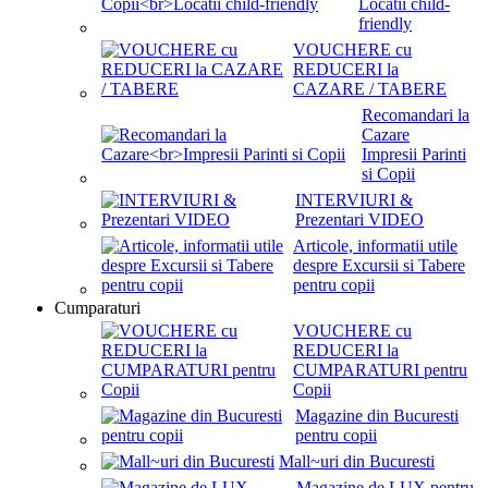
Locatii child-
friendly
VOUCHERE cu
REDUCERI la
CAZARE / TABERE
Recomandari la
Cazare
Impresii Parinti
si Copii
INTERVIURI &
Prezentari VIDEO
Articole, informatii utile
despre Excursii si Tabere
pentru copii
Cumparaturi
VOUCHERE cu
REDUCERI la
CUMPARATURI pentru
Copii
Magazine din Bucuresti
pentru copii
Mall~uri din Bucuresti
Magazine de LUX pentru