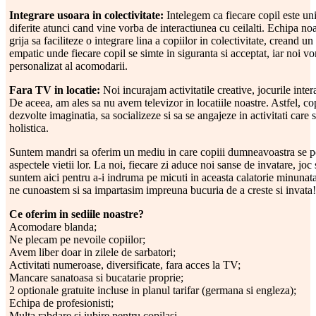
Integrare usoara in colectivitate:
Intelegem ca fiecare copil este un
diferite atunci cand vine vorba de interactiunea cu ceilalti. Echipa no
grija sa faciliteze o integrare lina a copiilor in colectivitate, creand u
empatic unde fiecare copil se simte in siguranta si acceptat, iar noi v
personalizat al acomodarii.
Fara TV in locatie:
Noi incurajam activitatile creative, jocurile inter
De aceea, am ales sa nu avem televizor in locatiile noastre. Astfel, copi
dezvolte imaginatia, sa socializeze si sa se angajeze in activitati care 
holistica.
Suntem mandri sa oferim un mediu in care copiii dumneavoastra se po
aspectele vietii lor. La noi, fiecare zi aduce noi sanse de invatare, joc 
suntem aici pentru a-i indruma pe micuti in aceasta calatorie minunat
ne cunoastem si sa impartasim impreuna bucuria de a creste si invata!
Ce oferim in sediile noastre?
Acomodare blanda;
Ne plecam pe nevoile copiilor;
Avem liber doar in zilele de sarbatori;
Activitati numeroase, diversificate, fara acces la TV;
Mancare sanatoasa si bucatarie proprie;
2 optionale gratuite incluse in planul tarifar (germana si engleza);
Echipa de profesionisti;
Multa rabdare si iubire pentru copilasi.