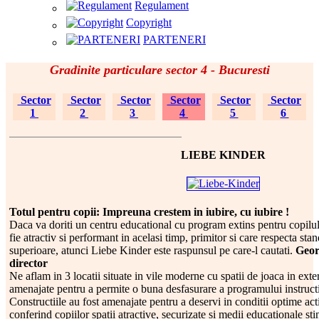
Regulament
Copyright
PARTENERI
Gradinite particulare sector 4 - Bucuresti
Sector
Sector
Sector
Sector
Sector
Sector
1
2
3
4
5
6
LIEBE KINDER
Totul pentru copii: Impreuna crestem in iubire, cu iubire !
Daca va doriti un centru educational cu program extins pentru copilu
fie atractiv si performant in acelasi timp, primitor si care respecta st
superioare, atunci Liebe Kinder este raspunsul pe care-l cautati.
Geor
director
Ne aflam in 3 locatii situate in vile moderne cu spatii de joaca in exteri
amenajate pentru a permite o buna desfasurare a programului instruct
Constructiile au fost amenajate pentru a deservi in conditii optime acti
conferind copiilor spatii atractive, securizate si medii educationale st