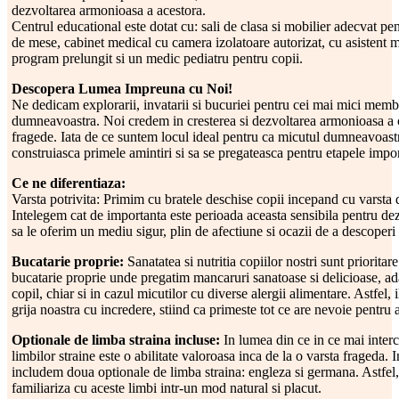
dezvoltarea armonioasa a acestora.
Centrul educational este dotat cu: sali de clasa si mobilier adecvat pen
de mese, cabinet medical cu camera izolatoare autorizat, cu asistent m
program prelungit si un medic pediatru pentru copii.
Descopera Lumea Impreuna cu Noi!
Ne dedicam explorarii, invatarii si bucuriei pentru cei mai mici membr
dumneavoastra. Noi credem in cresterea si dezvoltarea armonioasa a co
fragede. Iata de ce suntem locul ideal pentru ca micutul dumneavoastr
construiasca primele amintiri si sa se pregateasca pentru etapele impor
Ce ne diferentiaza:
Varsta potrivita: Primim cu bratele deschise copii incepand cu varsta d
Intelegem cat de importanta este perioada aceasta sensibila pentru dez
sa le oferim un mediu sigur, plin de afectiune si ocazii de a descoperi 
Bucatarie proprie:
Sanatatea si nutritia copiilor nostri sunt priorita
bucatarie proprie unde pregatim mancaruri sanatoase si delicioase, ad
copil, chiar si in cazul micutilor cu diverse alergii alimentare. Astfel, i
grija noastra cu incredere, stiind ca primeste tot ce are nevoie pentru a
Optionale de limba straina incluse:
In lumea din ce in ce mai interc
limbilor straine este o abilitate valoroasa inca de la o varsta frageda. I
includem doua optionale de limba straina: engleza si germana. Astfel,
familiariza cu aceste limbi intr-un mod natural si placut.