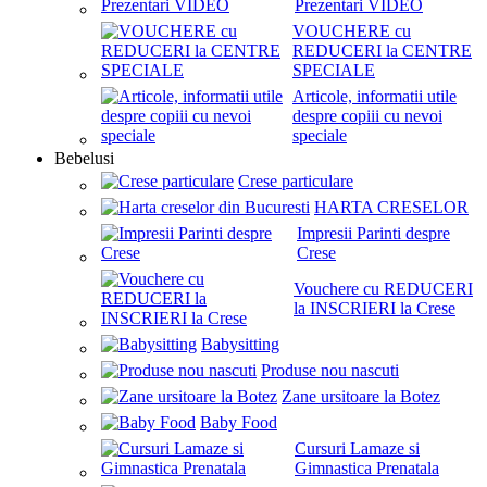
Prezentari VIDEO
VOUCHERE cu
REDUCERI la CENTRE
SPECIALE
Articole, informatii utile
despre copiii cu nevoi
speciale
Bebelusi
Crese particulare
HARTA CRESELOR
Impresii Parinti despre
Crese
Vouchere cu REDUCERI
la INSCRIERI la Crese
Babysitting
Produse nou nascuti
Zane ursitoare la Botez
Baby Food
Cursuri Lamaze si
Gimnastica Prenatala