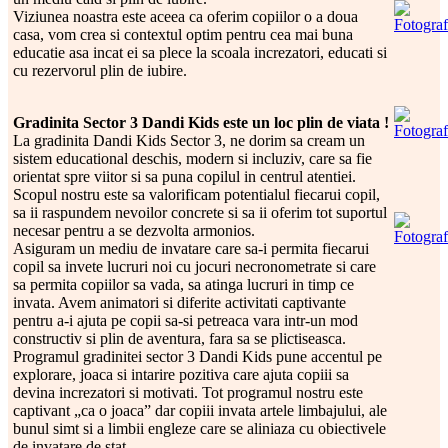
Viziunea noastra este aceea ca oferim copiilor o a doua
casa, vom crea si contextul optim pentru cea mai buna
educatie asa incat ei sa plece la scoala increzatori, educati si
cu rezervorul plin de iubire.
Gradinita Sector 3 Dandi Kids este un loc plin de viata !
La gradinita Dandi Kids Sector 3, ne dorim sa cream un
sistem educational deschis, modern si incluziv, care sa fie
orientat spre viitor si sa puna copilul in centrul atentiei.
Scopul nostru este sa valorificam potentialul fiecarui copil,
sa ii raspundem nevoilor concrete si sa ii oferim tot suportul
necesar pentru a se dezvolta armonios.
Asiguram un mediu de invatare care sa-i permita fiecarui
copil sa invete lucruri noi cu jocuri necronometrate si care
sa permita copiilor sa vada, sa atinga lucruri in timp ce
invata. Avem animatori si diferite activitati captivante
pentru a-i ajuta pe copii sa-si petreaca vara intr-un mod
constructiv si plin de aventura, fara sa se plictiseasca.
Programul gradinitei sector 3 Dandi Kids pune accentul pe
explorare, joaca si intarire pozitiva care ajuta copiii sa
devina increzatori si motivati. Tot programul nostru este
captivant „ca o joaca” dar copiii invata artele limbajului, ale
bunul simt si a limbii engleze care se aliniaza cu obiectivele
de invatare de stat.