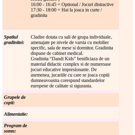
16:00 - 16:45 = Optional / Jocuri distractive
17:30 - 18:00 = Hai la joaca in curte /
gradinita
Spatiul
Cladire dotata cu sali de grupa individuale,
gradinitei:
amenajate pe nivele de varsta cu mobilier
specific, sala de mese si dormitor. Gradinita
dispune de cabinet medical.
Gradinita “Dandi Kids” benificiaza de un
material didactic complex si de numeroase
jocuri educative impresionante. De
asemenea, jucariile cu care se joaca copiii
dumneavoastra corespund standardelor
europene de calitate si siguranta.
Grupele de
copii:
Alimentatie:
Program de
somn: