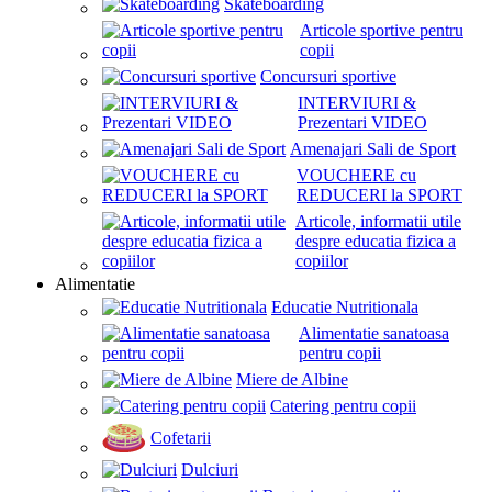
Skateboarding
Articole sportive pentru
copii
Concursuri sportive
INTERVIURI &
Prezentari VIDEO
Amenajari Sali de Sport
VOUCHERE cu
REDUCERI la SPORT
Articole, informatii utile
despre educatia fizica a
copiilor
Alimentatie
Educatie Nutritionala
Alimentatie sanatoasa
pentru copii
Miere de Albine
Catering pentru copii
Cofetarii
Dulciuri