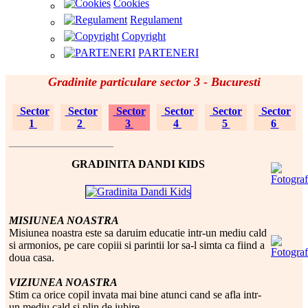
Cookies
Regulament
Copyright
PARTENERI
Gradinite particulare sector 3 - Bucuresti
Sector
Sector
Sector
Sector
Sector
Sector
1
2
3
4
5
6
GRADINITA DANDI KIDS
MISIUNEA NOASTRA
Misiunea noastra este sa daruim educatie intr-un mediu cald
si armonios, pe care copiii si parintii lor sa-l simta ca fiind a
doua casa.
VIZIUNEA NOASTRA
Stim ca orice copil invata mai bine atunci cand se afla intr-
un mediu cald si plin de iubire.