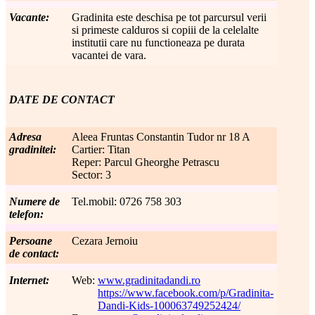
Vacante:
Gradinita este deschisa pe tot parcursul verii
si primeste calduros si copiii de la celelalte
institutii care nu functioneaza pe durata
vacantei de vara.
DATE DE CONTACT
Adresa
Aleea Fruntas Constantin Tudor nr 18 A
gradinitei:
Cartier: Titan
Reper: Parcul Gheorghe Petrascu
Sector: 3
Numere de
Tel.mobil: 0726 758 303
telefon:
Persoane
Cezara Jernoiu
de contact:
Internet:
Web:
www.gradinitadandi.ro
https://www.facebook.com/p/Gradinita-
Dandi-Kids-100063749252424/