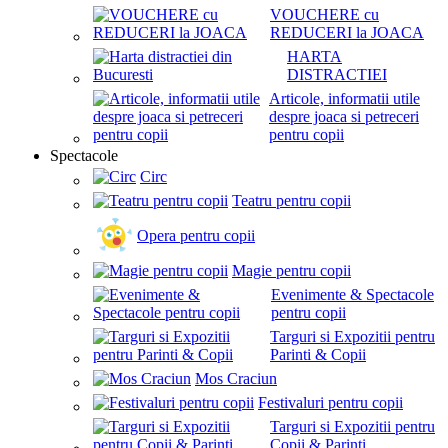
VOUCHERE cu
REDUCERI la JOACA
HARTA
DISTRACTIEI
Articole, informatii utile
despre joaca si petreceri
pentru copii
Spectacole
Circ
Teatru pentru copii
Opera pentru copii
Magie pentru copii
Evenimente & Spectacole
pentru copii
Targuri si Expozitii pentru
Parinti & Copii
Mos Craciun
Festivaluri pentru copii
Targuri si Expozitii pentru
Copii & Parinti