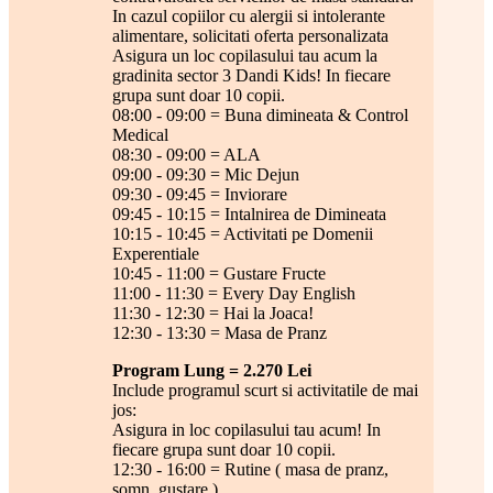
In cazul copiilor cu alergii si intolerante
alimentare, solicitati oferta personalizata
Asigura un loc copilasului tau acum la
gradinita sector 3 Dandi Kids! In fiecare
grupa sunt doar 10 copii.
08:00 - 09:00 = Buna dimineata & Control
Medical
08:30 - 09:00 = ALA
09:00 - 09:30 = Mic Dejun
09:30 - 09:45 = Inviorare
09:45 - 10:15 = Intalnirea de Dimineata
10:15 - 10:45 = Activitati pe Domenii
Experentiale
10:45 - 11:00 = Gustare Fructe
11:00 - 11:30 = Every Day English
11:30 - 12:30 = Hai la Joaca!
12:30 - 13:30 = Masa de Pranz
Program Lung = 2.270 Lei
Include programul scurt si activitatile de mai
jos:
Asigura in loc copilasului tau acum! In
fiecare grupa sunt doar 10 copii.
12:30 - 16:00 = Rutine ( masa de pranz,
somn, gustare )