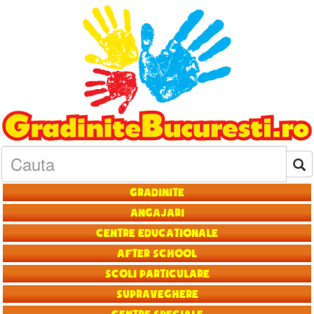
Gradinite
Angajari
Centre educationale
After School
Scoli particulare
Supraveghere