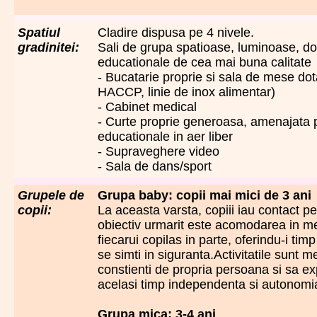
Spatiul
Cladire dispusa pe 4 nivele.
gradinitei:
Sali de grupa spatioase, luminoase, do
educationale de cea mai buna calitate
- Bucatarie proprie si sala de mese do
HACCP, linie de inox alimentar)
- Cabinet medical
- Curte proprie generoasa, amenajata pen
educationale in aer liber
- Supraveghere video
- Sala de dans/sport
Grupele de
Grupa baby: copii mai mici de 3 ani
copii:
La aceasta varsta, copiii iau contact pe
obiectiv urmarit este acomodarea in med
fiecarui copilas in parte, oferindu-i ti
se simti in siguranta.Activitatile sunt me
constienti de propria persoana si sa e
acelasi timp independenta si autonomia
Grupa mica: 3-4 ani