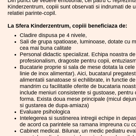
Din punct de vedere emotional, cei patru C reprezinta 
Kinderzentrum, copiii sunt observati si indrumati de 
relatiei parinte-copil.
La Sfera Kinderzentrum, copiii beneficiaza de:
Cladire dispusa pe 4 nivele,
Sali de grupa spatioase, luminoase, dotate cu m
cea mai buna calitate
Personal didactic specializat. Echipa noastra de
profesionalism, dragoste pentru copii, entuzias
Bucatarie proprie si sala de mese dotata la ce
linie de inox alimentar). Aici, bucatarul pregates
alimentatii sanatoase si echilibrate, in functie d
mandrim cu facilitatile oferite de bucataria noas
include meniuri consistente si gustoase, pentru 
forma. Exista doua mese principale (micul dejun 
si gustarea de dupa-amiaza)
Evaluare psihologica
Intelegerea si sustinerea intregii echipe in de
de acord ca parintele sa ramana impreuna cu cop
Cabinet medical. Bilunar, un medic pediatru eval