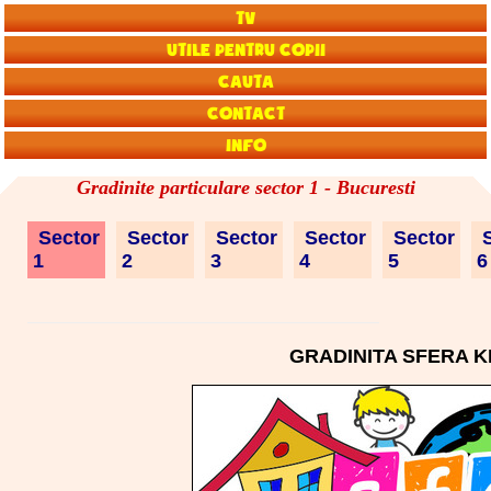
TV
Utile pentru copii
Cauta
Contact
Info
Gradinite particulare sector 1 - Bucuresti
Sector
Sector
Sector
Sector
Sector
S
1
2
3
4
5
GRADINITA SFERA 