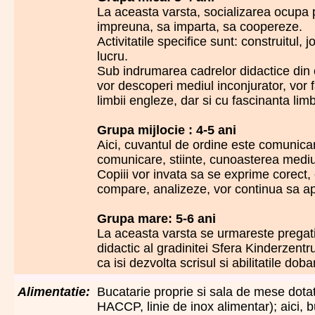
La aceasta varsta, socializarea ocupa p
impreuna, sa imparta, sa coopereze.
Activitatile specifice sunt: construitul, 
lucru.
Sub indrumarea cadrelor didactice din c
vor descoperi mediul inconjurator, vor f
limbii engleze, dar si cu fascinanta li
Grupa mijlocie : 4-5 ani
Aici, cuvantul de ordine este comunicare
comunicare, stiinte, cunoasterea mediul
Copiii vor invata sa se exprime corect, c
compare, analizeze, vor continua sa a
Grupa mare: 5-6 ani
La aceasta varsta se urmareste pregati
didactic al gradinitei Sfera Kinderzentr
ca isi dezvolta scrisul si abilitatile do
Alimentatie:
Bucatarie proprie si sala de mese dota
HACCP, linie de inox alimentar); aici, b