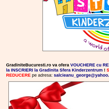
GradiniteBucuresti.ro va ofera
VOUCHERE cu REDU
la INSCRIERI la Gradinita Sfera Kinderzentrum
!
S
REDUCERE
pe adresa:
salcieanu_george@yahoo