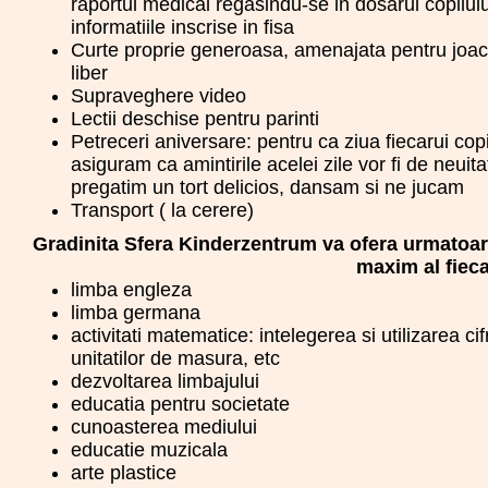
raportul medical regasindu-se in dosarul copilului,
informatiile inscrise in fisa
Curte proprie generoasa, amenajata pentru joaca, 
liber
Supraveghere video
Lectii deschise pentru parinti
Petreceri aniversare: pentru ca ziua fiecarui cop
asiguram ca amintirile acelei zile vor fi de neui
pregatim un tort delicios, dansam si ne jucam
Transport ( la cerere)
Gradinita Sfera Kinderzentrum va ofera urmatoarel
maxim al fieca
limba engleza
limba germana
activitati matematice: intelegerea si utilizarea 
unitatilor de masura, etc
dezvoltarea limbajului
educatia pentru societate
cunoasterea mediului
educatie muzicala
arte plastice