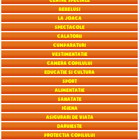
Centre speciale
Bebelusi
La joaca
Spectacole
Calatorii
Cumparaturi
Vestimentatie
Camera copilului
Educatie si Cultura
Sport
Alimentatie
Sanatate
Igiena
Asigurari de viata
Daruieste
Protectia copilului