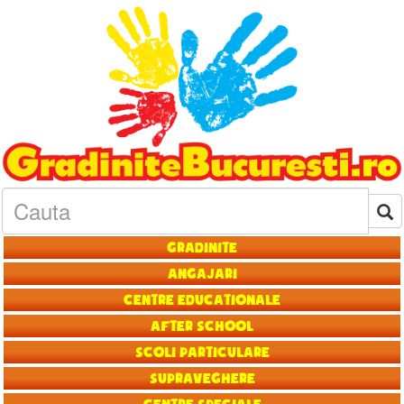
Gradinite
Angajari
Centre educationale
After School
Scoli particulare
Supraveghere