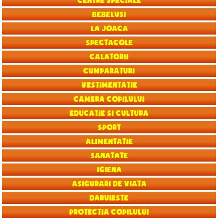
Centre speciale
Bebelusi
La joaca
Spectacole
Calatorii
Cumparaturi
Vestimentatie
Camera copilului
Educatie si Cultura
Sport
Alimentatie
Sanatate
Igiena
Asigurari de viata
Daruieste
Protectia copilului