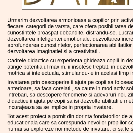
Urmarim dezvoltarea armonioasa a copiilor prin activita
fiecarei categorii de varsta, care ofera posibilitatea 
cunostintele proaspat dobandite, distrandu-se. Lucra
dezvoltarea inteligentei emotionale, dezvoltarea incred
aprofundarea cunostintelor, perfectionarea abilitatilor
dezvoltarea imaginatiei si a creativitatii.
Cadrele didactice cu experienta ghideaza copiii in dez
atinge potentialul maxim, ii insotesc treptat, in dezvol
motrica si intelectuala, stimulandu-le in acelasi timp 
Invatarea prin descoperire ii ajuta pe copii sa folose
anterioare, sa faca corelatii, sa caute in mod activ sol
intrebari, sa descopere fenomene si adevaruri noi. Zi
didactice ii ajuta pe copii sa isi dezvolte abilitatile met
incurajeaza sa se implice in propria invatare.
Tot acest proiect a pornit din dorinta fondatorilor de 
educationala care sa corespunda nevoilor propiilor c
numai sa exploreze noi metode de invatare, ci sa le si