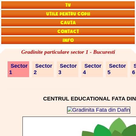
TV
Utile pentru copii
Cauta
Contact
Info
Gradinite particulare sector 1 - Bucuresti
Sector
Sector
Sector
Sector
Sector
S
1
2
3
4
5
CENTRUL EDUCATIONAL FATA DIN