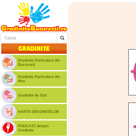
Gradinite
Gradinite Particulare din
Bucuresti
Gradinite Particulare din
Ilfov
Gradinite de Stat
HARTA GRADINITELOR
PODCAST despre
Gradinite