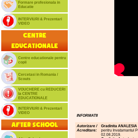
Formare profesionala in
Educatie
INTERVIURI & Prezentari
VIDEO
Centre
educationale
Centre educationale pentru
copii
Cercetasi in Romania /
Scouts
VOUCHERE cu REDUCERI
la CENTRE
EDUCATIONALE
INTERVIURI & Prezentari
VIDEO
INFORMATII
After School
Autorizare /
Gradinita ANALESIA
Acreditare:
pentru Invatamantul Pr
02.08.2019.