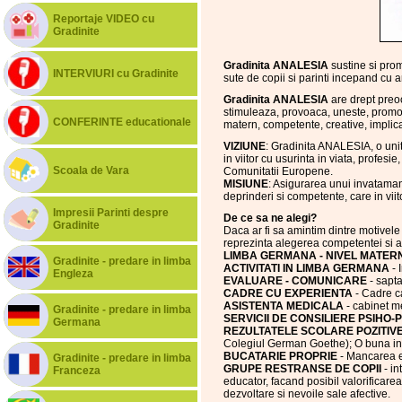
Reportaje VIDEO cu
Gradinite
Gradinita ANALESIA
sustine si pr
INTERVIURI cu Gradinite
sute de copii si parinti incepand cu 
Gradinita ANALESIA
are drept preo
stimuleaza, provoaca, uneste, promov
CONFERINTE educationale
matern, competente, creative, implica
VIZIUNE
: Gradinita ANALESIA, o unit
in viitor cu usurinta in viata, profes
Scoala de Vara
Comunitatii Europene.
MISIUNE
: Asigurarea unui invatamant
deprinderi si competente, care in viit
Impresii Parinti despre
De ce sa ne alegi?
Gradinite
Daca ar fi sa amintim dintre motivele
reprezinta alegerea competentei si a t
LIMBA GERMANA - NIVEL MATER
Gradinite - predare in limba
ACTIVITATI IN LIMBA GERMANA
- 
Engleza
EVALUARE - COMUNICARE
- sapta
CADRE CU EXPERIENTA
- Cadre ca
ASISTENTA MEDICALA
- cabinet m
Gradinite - predare in limba
SERVICII DE CONSILIERE PSIHO
Germana
REZULTATELE SCOLARE POZITIV
Colegiul German Goethe); O buna inte
BUCATARIE PROPRIE
- Mancarea es
Gradinite - predare in limba
GRUPE RESTRANSE DE COPII
- in
Franceza
educator, facand posibil valorificarea 
dezvoltare si nevoile sale afective.