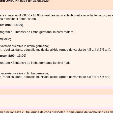
 prin OMEC Nr. 5394 din 31.08.2020.
 in intervalul: 08.00 - 18.00 si realizeaza un echilibru intre activitatile de joc, inv
rea meselor si pentru somn.
am 8:00 - 18:00)
/Program KE intensiv de limba germana, la nivel matern;
ijlocie;
 invatare/educative in limba germana;
ah, robotica, dans, educatie muzicala, aikido (grupe de varsta de 4/5 ani si 5/6 ani);
gram 8:00 - 13:00)
/Program KE intensiv de limba germana, la nivel matern;
 invatare/educative in limba germana;
ah, robotica, dans, educatie muzicala, aikido (grupe de varsta de 4/5 ani si 5/6 ani).
functioneaza cu trei grupe de copii prescolari, prima grupa de varsta fiind cea de 