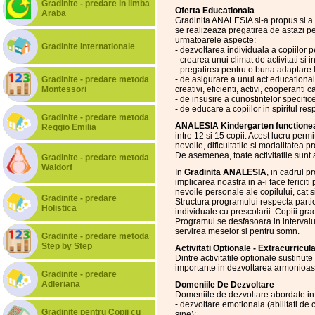
Gradinite - predare in limba
Oferta Educationala
Araba
Gradinita ANALESIA si-a propus si a r
se realizeaza pregatirea de astazi pe
urmatoarele aspecte:
Gradinite Internationale
- dezvoltarea individuala a copiilor p
- crearea unui climat de activitati si i
- pregatirea pentru o buna adaptare la
Gradinite - predare metoda
- de asigurare a unui act educational
Montessori
creativi, eficienti, activi, cooperanti 
- de insusire a cunostintelor specifice
- de educare a copiilor in spiritul res
Gradinite - predare metoda
ANALESIA Kindergarten functioneaz
Reggio Emilia
intre 12 si 15 copii. Acest lucru permi
nevoile, dificultatile si modalitatea 
De asemenea, toate activitatile sunt a
Gradinite - predare metoda
Waldorf
In
Gradinita ANALESIA
, in cadrul p
implicarea noastra in a-i face fericiti 
nevoile personale ale copilului, cat si
Gradinite - predare
Structura programului respecta particul
Holistica
individuale cu prescolarii. Copiii gr
Programul se desfasoara in intervalu
servirea meselor si pentru somn.
Gradinite - predare metoda
Step by Step
Activitati Optionale - Extracurricul
Dintre activitatile optionale sustinu
importante in dezvoltarea armonioasa
Gradinite - predare
Adleriana
Domeniile De Dezvoltare
Domeniile de dezvoltare abordate in c
- dezvoltare emotionala (abilitati de
Gradinite pentru Copii cu
sine);