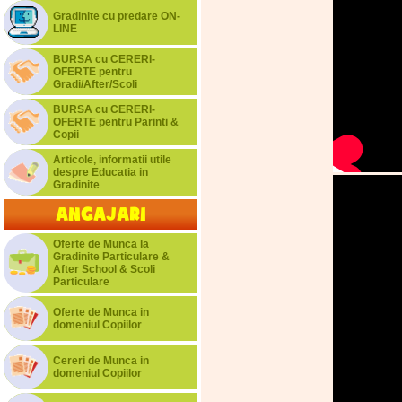
Gradinite cu predare ON-
LINE
BURSA cu CERERI-
OFERTE pentru
Gradi/After/Scoli
BURSA cu CERERI-
OFERTE pentru Parinti &
Copii
Articole, informatii utile
despre Educatia in
Gradinite
Angajari
Oferte de Munca la
Gradinite Particulare &
After School & Scoli
Particulare
Oferte de Munca in
domeniul Copiilor
Cereri de Munca in
domeniul Copiilor