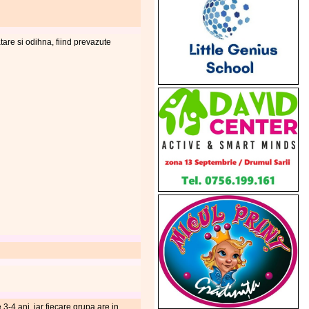
atare si odihna, fiind prevazute
3-4 ani, iar fiecare grupa are in