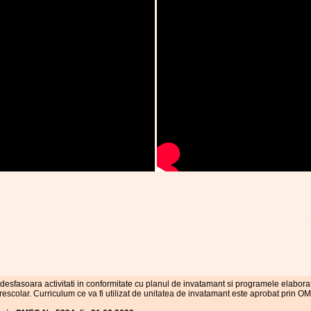
desfasoara activitati in conformitate cu planul de invatamant si programele elabora
escolar. Curriculum ce va fi utilizat de unitatea de invatamant este aprobat prin 