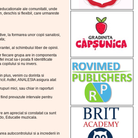
i educationale ale comunitatii, unde
 deschis si flexibil, care urmareste
ive, la formarea unor copii sanatosi,
ata;
rantei, al schimbului liber de opinii.
iar fiecare grupa are in componenta
l incat sa-i poata fi identificate
 copilului si nu invers.
in plus, venim cu dorinta si
ericit. Astfel, ANALESIA asigura atat
rupuri mici, sau chiar in raporturi
, fiind prevazute intervale pentru
re am apreciat si constatat ca sunt
ido, Educatie muzicala.
ea autocontrolului si a increderii in