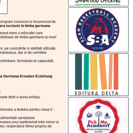
 program cunoscut si recunoscut de
oara exclusiv in limba germana
.
 acest sens o educatie care
orbitoare de limba germana la nivel
pe cunostinte si abilitati utilizate
romaneasca, dar si de cerintele
 schimbare, formandu-le capacitati,
a Germana Kreative Erziehung
.
.
parte dintr-o buna echipa.
omovare a testului pentru clasa 0 -
 alimentatii sanatoase.
 crearea unui parteneriat intre minor si
dului, respectand ritmul propriu de