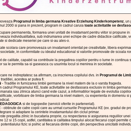
omoveaza
Programul in limba germana Kreative Erziehung Kinderkompetenz
, un
anul 2000 si pana in prezent, program in cadrul caruia
toate activitatile se desfas
cupare permanenta, formarea unei unitati de invatamant pentru viitor si propune in
eaza individualitatea, sub indrumarea unei echipe de cadre didactice calificate, v
te si dedicate meseriei pe care si-au ales-o.
ate scolara care promoveaza un invatamant orientat pe creativitate, libera exprimare, 
ie, societate, in conformitate cu idealul educational si valorile promovate de scoala 
 de calitate, capabil sa contribuie la pregatirea copiilor pentru o lume in continua
or sa le permita sa-si gaseasca cu usurinta locul si menirea in societate.
 care ne indreptatesc sa afirmam, ca inscrierea copilului dvs. in
Programul de Limb
raditiei, acestea ar putea fi:
N
- Traditie in furnizarea limbii germane la nivel matern de la o varsta frageda.
In cadrul Programului KE, toate activitatile se desfasoara exclusiv in limba germana
manala sau zilnica atunci cand este cazul, a informatiilor legate de evolutia copiilor
lificate, vorbitoare de limba germana la nivel matern, cu experienta in domeniu si 
edical.
-PEDAGOGICA
si de logopedie (servicii oferite in parteneriat).
E
- obtinute de catre copiii care au urmat cursurile Programului KE (ex. gradul de pr
grare si adaptare la cerintele invatamantului din ciclul primar.
te pregatita zilnic in bucataria proprie, cu respectarea si asigurarea regulilor unei
tre 12 si 15 copii, astfel, cantitatea si calitatea timpului alocat fiecarui copil permite
potentialului fizic si psihic al fiecaruia dintre copii, din perspectiva unicitatii indivi