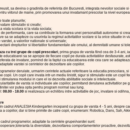
eusit, sa devina o gradinita de referinta din Bucuresti, integrata nevoilor sociale s
ntru viitorul de maine, prin promovarea unui invatamant prescolar la nivel european,
e toate planurile;
nvatare stimulativ si creativ;
 viata scolara si la viata sociala;
 de performanta, care sa contribuie la formarea unei personalitati autonome si creat
care sa se adapteze cu usurinta la regimul activitatilor scolare si la orice situatie in vi
 varstei, a valorilor nationale si universale;
pectarii drepturilor si libertatilor fundamentale ale omului, al demnitatii umane si tole
a cu trei grupe de copii prescolari
, prima grupa de varsta fiind cea de 3-4 ani, 
te educatoarei sa se apropie de fiecare copil pe durata activitatiilor desfasurate, astfe
preferata de invatare, pornind de la faptul ca educatoarea este cea care se adapteaza
daptate varstei si cerintelor de dezvoltare ale copiilor.
rogramelor derulate, urmarim cerintele actuale referitoare la educatia prescolara, si 
pe copii. Un copil care invata intr-un mediu linistit, sigur si stimulativ este un copil f
 stimularea modului in care el isi dezvolta abilitatile sociale si intelectuale.
aritatile de varsta si individuale ale copiilor, permitand derularea activitatilor pe g
adinitei vor putea opta pentru program normal sau lung.
l:
08.00 - 18.00
si realizeaza un echilibru intre activitatile de joc, invatare si odihna
are
te in cadrul ANALESIA Kindergarten incepand cu grupa de varsta 4 - 5 ani, despre ca
 a copiilor, dar si bine primite de catre copii, enumeram: Robotica, Dans, Sah, Aik
adrul programelor, adaptate la cerintele grupei/varstei sunt:
 cooperare,toleranta la diversitate, dezvoltarea comportamentelor proactive, dezvoltar