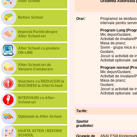
After School
Gradinita Autorizata
Before School
Orar:
Programul se desfasoara
intervale pentru servi
Program Lung (Progr
Impresii Parinti despre
Mic dejun/Gustare;
After School-uri
Activitati de invatare
Masa de pranz;
Somn - grupa mica si m
After School cu predare
Gustare;
ON-LINE
Jocuri si activitati de
Activitati optionale: s
After-School-uri de
Program normal (Pro
Vanzare-Cumparare
Mic dejun/Gustare;
Activitati de invatare
Masa de pranz;
Vouchere cu REDUCERI la
Gustare;
INSCRIERI la AfterSchool
Jocuri si activitati de
Activitati optionale: s
INTERVIURI cu After-
School-uri
Tarife:
Optionale la After-School
Spatiul
gradinitei:
HARTA AFTER / BEFORE
SCHOOL
Grupele de
ANALESIA Kindergarten 