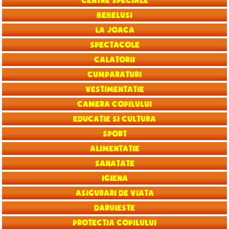
Centre speciale
Bebelusi
La joaca
Spectacole
Calatorii
Cumparaturi
Vestimentatie
Camera copilului
Educatie si Cultura
Sport
Alimentatie
Sanatate
Igiena
Asigurari de viata
Daruieste
Protectia copilului