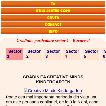
TV
Utile pentru copii
Cauta
Contact
Info
Gradinite particulare sector 1 - Bucuresti
Sector
Sector
Sector
Sector
Sector
S
1
2
3
4
5
GRADINITA CREATIVE MINDS
KINDERGARTEN
Poate cea mai importanta perioada din viata unui
om este perioada copilariei, de la 0 la 6 ani, cand