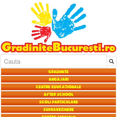
Gradinite
Angajari
Centre educationale
After School
Scoli particulare
Supraveghere