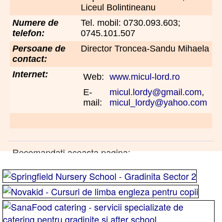
Liceul Bolintineanu
Numere de
Tel. mobil: 0730.093.603;
telefon:
0745.101.507
Persoane de
Director Troncea-Sandu Mihaela
contact:
Internet:
Web:
www.micul-lord.ro
E-
micul.lordy@gmail.com
,
mail:
micul_lordy@yahoo.com
Recomandati aceasta pagina: