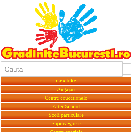
Gradinite
Angajari
Centre educationale
After School
Scoli particulare
Supraveghere
Centre speciale