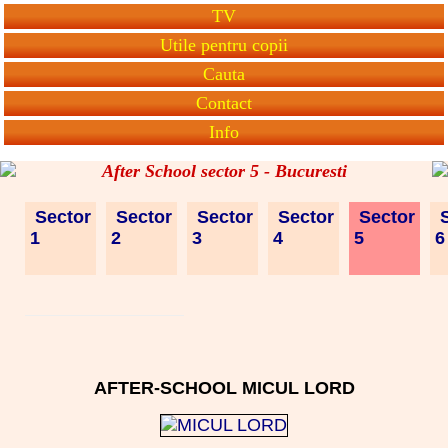
TV
Utile pentru copii
Cauta
Contact
Info
After School sector 5 - Bucuresti
Sector
Sector
Sector
Sector
Sector
S
1
2
3
4
5
AFTER-SCHOOL MICUL LORD