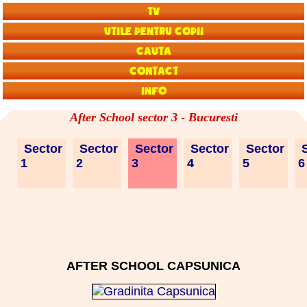
TV
Utile pentru copii
Cauta
Contact
Info
After School sector 3 - Bucuresti
Sector
Sector
Sector
Sector
Sector
S
1
2
3
4
5
AFTER SCHOOL CAPSUNICA