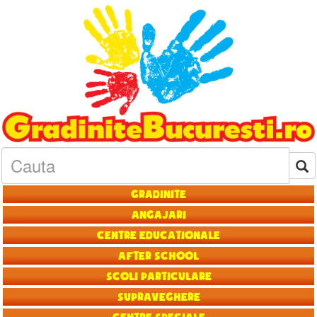
Gradinite
Angajari
Centre educationale
After School
Scoli particulare
Supraveghere