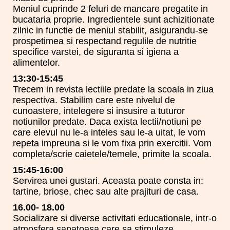
Meniul cuprinde 2 feluri de mancare pregatite in
bucataria proprie. Ingredientele sunt achizitionate
zilnic in functie de meniul stabilit, asigurandu-se
prospetimea si respectand regulile de nutritie
specifice varstei, de siguranta si igiena a
alimentelor.
13:30-15:45
Trecem in revista lectiile predate la scoala in ziua
respectiva. Stabilim care este nivelul de
cunoastere, intelegere si insusire a tuturor
notiunilor predate. Daca exista lectii/notiuni pe
care elevul nu le-a inteles sau le-a uitat, le vom
repeta impreuna si le vom fixa prin exercitii. Vom
completa/scrie caietele/temele, primite la scoala.
15:45-16:00
Servirea unei gustari. Aceasta poate consta in:
tartine, briose, chec sau alte prajituri de casa.
16.00- 18.00
Socializare si diverse activitati educationale, intr-o
atmosfera sanatoasa care sa stimuleze