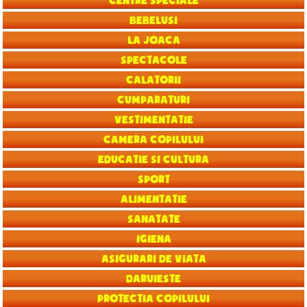
Centre speciale
Bebelusi
La joaca
Spectacole
Calatorii
Cumparaturi
Vestimentatie
Camera copilului
Educatie si Cultura
Sport
Alimentatie
Sanatate
Igiena
Asigurari de viata
Daruieste
Protectia copilului