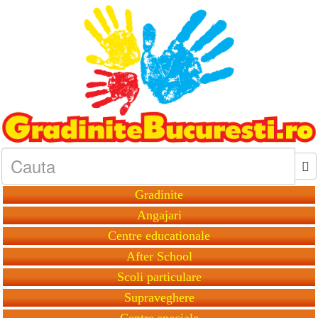
Gradinite
Angajari
Centre educationale
After School
Scoli particulare
Supraveghere
Centre speciale