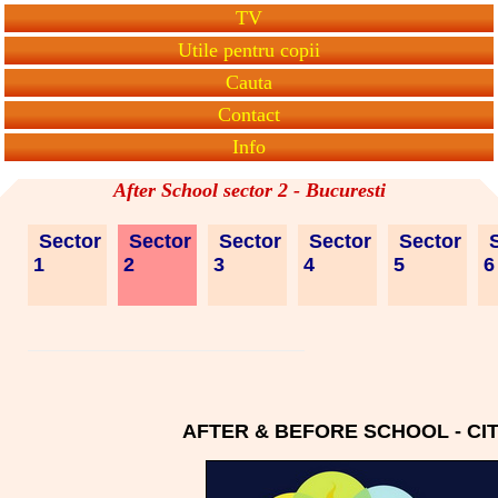
TV
Utile pentru copii
Cauta
Contact
Info
After School sector 2 - Bucuresti
Sector
Sector
Sector
Sector
Sector
S
1
2
3
4
5
AFTER & BEFORE SCHOOL - CIT