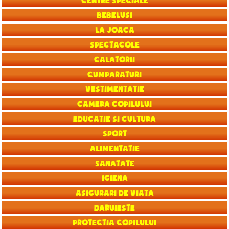
Centre speciale
Bebelusi
La joaca
Spectacole
Calatorii
Cumparaturi
Vestimentatie
Camera copilului
Educatie si Cultura
Sport
Alimentatie
Sanatate
Igiena
Asigurari de viata
Daruieste
Protectia copilului