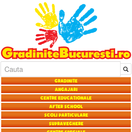
Gradinite
Angajari
Centre educationale
After School
Scoli particulare
Supraveghere