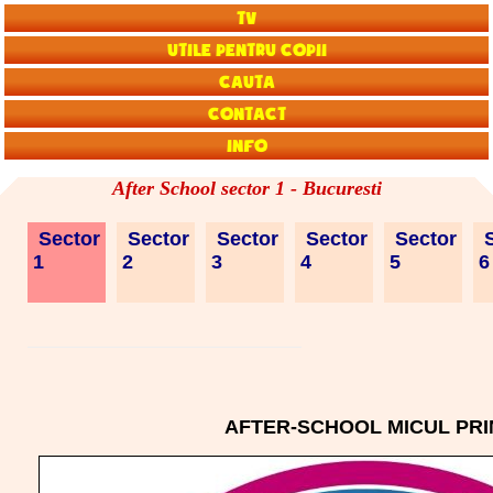
TV
Utile pentru copii
Cauta
Contact
Info
After School sector 1 - Bucuresti
Sector
Sector
Sector
Sector
Sector
S
1
2
3
4
5
AFTER-SCHOOL MICUL PRI